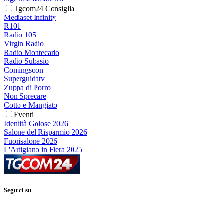
Tgcom24 Consiglia
Mediaset Infinity
R101
Radio 105
Virgin Radio
Radio Montecarlo
Radio Subasio
Comingsoon
Superguidatv
Zuppa di Porro
Non Sprecare
Cotto e Mangiato
Eventi
Identità Golose 2026
Salone del Risparmio 2026
Fuorisalone 2026
L'Artigiano in Fiera 2025
Seguici su