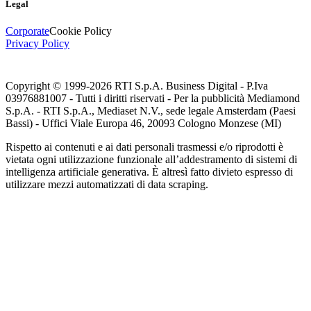
Legal
Corporate
Cookie Policy
Privacy Policy
Copyright © 1999-
2026
RTI S.p.A. Business Digital - P.Iva
03976881007 - Tutti i diritti riservati - Per la pubblicità Mediamond
S.p.A. - RTI S.p.A., Mediaset N.V., sede legale Amsterdam (Paesi
Bassi) - Uffici Viale Europa 46, 20093 Cologno Monzese (MI)
Rispetto ai contenuti e ai dati personali trasmessi e/o riprodotti è
vietata ogni utilizzazione funzionale all’addestramento di sistemi di
intelligenza artificiale generativa. È altresì fatto divieto espresso di
utilizzare mezzi automatizzati di data scraping.