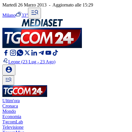
Martedì 26 Marzo 2013
-
Aggiornato alle
15:29
Milano
33°
Leone
(23 Lug - 23 Ago)
Ultim'ora
Cronaca
Mondo
Economia
TgcomLab
Televisione