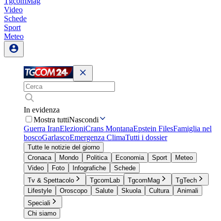
TgcomMag
Video
Schede
Sport
Meteo
In evidenza
Mostra tutti
Nascondi
Guerra Iran
Elezioni
Crans Montana
Epstein Files
Famiglia nel
bosco
Garlasco
Emergenza Clima
Tutti i dossier
Tutte le notizie del giorno
Cronaca
Mondo
Politica
Economia
Sport
Meteo
Video
Foto
Infografiche
Schede
Tv & Spettacolo
TgcomLab
TgcomMag
TgTech
Lifestyle
Oroscopo
Salute
Skuola
Cultura
Animali
Speciali
Chi siamo