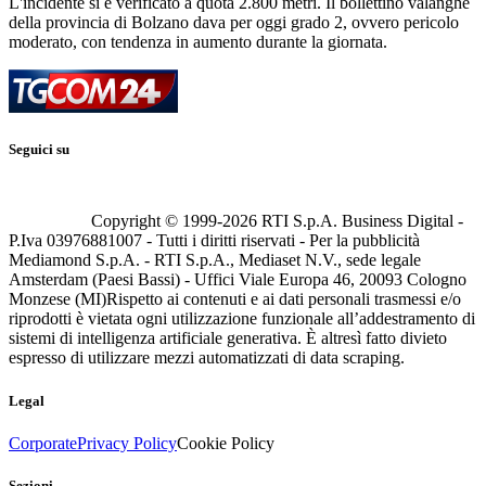
L'incidente si è verificato a quota 2.800 metri. Il bollettino valanghe
della provincia di Bolzano dava per oggi grado 2, ovvero pericolo
moderato, con tendenza in aumento durante la giornata.
Seguici su
Copyright © 1999-
2026
RTI S.p.A. Business Digital -
P.Iva 03976881007 - Tutti i diritti riservati - Per la pubblicità
Mediamond S.p.A. - RTI S.p.A., Mediaset N.V., sede legale
Amsterdam (Paesi Bassi) - Uffici Viale Europa 46, 20093 Cologno
Monzese (MI)
Rispetto ai contenuti e ai dati personali trasmessi e/o
riprodotti è vietata ogni utilizzazione funzionale all’addestramento di
sistemi di intelligenza artificiale generativa. È altresì fatto divieto
espresso di utilizzare mezzi automatizzati di data scraping.
Legal
Corporate
Privacy Policy
Cookie Policy
Sezioni