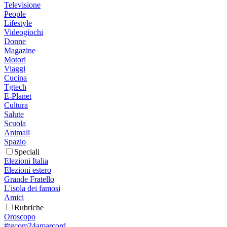
Televisione
People
Lifestyle
Videogiochi
Donne
Magazine
Motori
Viaggi
Cucina
Tgtech
E-Planet
Cultura
Salute
Scuola
Animali
Spazio
Speciali
Elezioni Italia
Elezioni estero
Grande Fratello
L'isola dei famosi
Amici
Rubriche
Oroscopo
#tgcom24amarcord