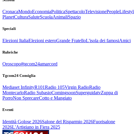
Cronaca
Mondo
Economia
Politica
Spettacolo
Televisione
People
Lifestyl
Planet
Cultura
Salute
Scuola
Animali
Spazio
Speciali
Elezioni Italia
Elezioni estero
Grande Fratello
L'isola dei famosi
Amici
Rubriche
Oroscopo
#tgcom24amarcord
Tgcom24 Consiglia
Mediaset Infinity
R101
Radio 105
Virgin Radio
Radio
Montecarlo
Radio Subasio
Comingsoon
Superguidatv
Zuppa di
Porro
Non Sprecare
Cotto e Mangiato
Eventi
Identità Golose 2026
Salone del Risparmio 2026
Fuorisalone
2026
L'Artigiano in Fiera 2025