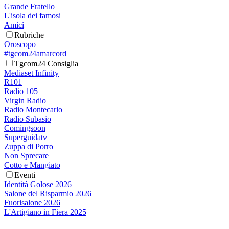
Grande Fratello
L'isola dei famosi
Amici
Rubriche
Oroscopo
#tgcom24amarcord
Tgcom24 Consiglia
Mediaset Infinity
R101
Radio 105
Virgin Radio
Radio Montecarlo
Radio Subasio
Comingsoon
Superguidatv
Zuppa di Porro
Non Sprecare
Cotto e Mangiato
Eventi
Identità Golose 2026
Salone del Risparmio 2026
Fuorisalone 2026
L'Artigiano in Fiera 2025