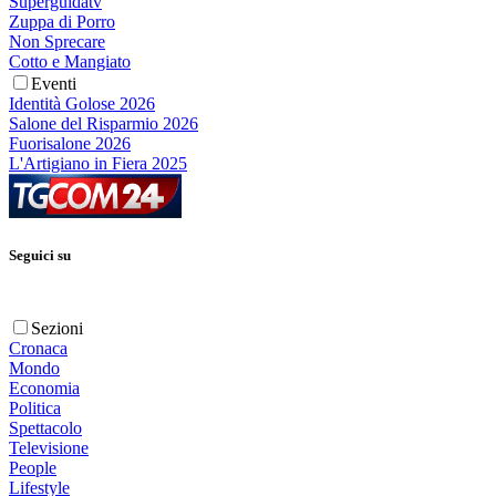
Superguidatv
Zuppa di Porro
Non Sprecare
Cotto e Mangiato
Eventi
Identità Golose 2026
Salone del Risparmio 2026
Fuorisalone 2026
L'Artigiano in Fiera 2025
Seguici su
Sezioni
Cronaca
Mondo
Economia
Politica
Spettacolo
Televisione
People
Lifestyle