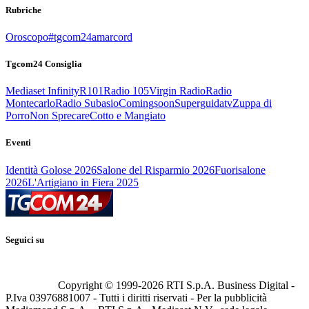
Rubriche
Oroscopo
#tgcom24amarcord
Tgcom24 Consiglia
Mediaset Infinity
R101
Radio 105
Virgin Radio
Radio
Montecarlo
Radio Subasio
Comingsoon
Superguidatv
Zuppa di
Porro
Non Sprecare
Cotto e Mangiato
Eventi
Identità Golose 2026
Salone del Risparmio 2026
Fuorisalone
2026
L'Artigiano in Fiera 2025
Seguici su
Copyright © 1999-
2026
RTI S.p.A. Business Digital -
P.Iva 03976881007 - Tutti i diritti riservati - Per la pubblicità