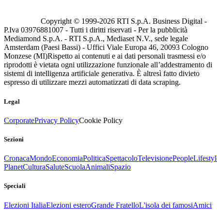
Copyright © 1999-
2026
RTI S.p.A. Business Digital -
P.Iva 03976881007 - Tutti i diritti riservati - Per la pubblicità
Mediamond S.p.A. - RTI S.p.A., Mediaset N.V., sede legale
Amsterdam (Paesi Bassi) - Uffici Viale Europa 46, 20093 Cologno
Monzese (MI)
Rispetto ai contenuti e ai dati personali trasmessi e/o
riprodotti è vietata ogni utilizzazione funzionale all’addestramento di
sistemi di intelligenza artificiale generativa. È altresì fatto divieto
espresso di utilizzare mezzi automatizzati di data scraping.
Legal
Corporate
Privacy Policy
Cookie Policy
Sezioni
Cronaca
Mondo
Economia
Politica
Spettacolo
Televisione
People
Lifestyl
Planet
Cultura
Salute
Scuola
Animali
Spazio
Speciali
Elezioni Italia
Elezioni estero
Grande Fratello
L'isola dei famosi
Amici