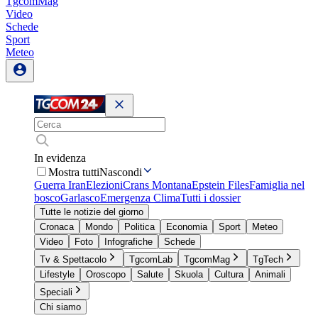
TgcomMag
Video
Schede
Sport
Meteo
In evidenza
Mostra tutti
Nascondi
Guerra Iran
Elezioni
Crans Montana
Epstein Files
Famiglia nel
bosco
Garlasco
Emergenza Clima
Tutti i dossier
Tutte le notizie del giorno
Cronaca
Mondo
Politica
Economia
Sport
Meteo
Video
Foto
Infografiche
Schede
Tv & Spettacolo
TgcomLab
TgcomMag
TgTech
Lifestyle
Oroscopo
Salute
Skuola
Cultura
Animali
Speciali
Chi siamo