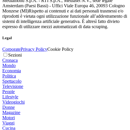
Mediamond S.p.A. - RTI S.p.A., Mediaset N.V., sede legale
Amsterdam (Paesi Bassi) - Uffici Viale Europa 46, 20093 Cologno
Monzese (MI)
Rispetto ai contenuti e ai dati personali trasmessi e/o
riprodotti è vietata ogni utilizzazione funzionale all’addestramento di
sistemi di intelligenza artificiale generativa. È altresì fatto divieto
espresso di utilizzare mezzi automatizzati di data scraping.
Legal
Corporate
Privacy Policy
Cookie Policy
Sezioni
Cronaca
Mondo
Economia
Politica
Spettacolo
Televisione
People
Lifestyle
Videogiochi
Donne
Magazine
Motori
Viaggi
Cucina