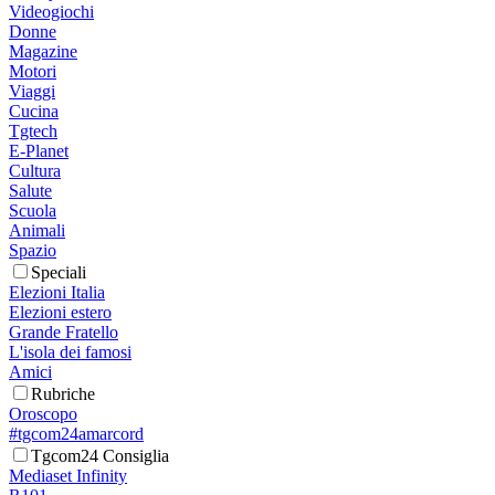
Videogiochi
Donne
Magazine
Motori
Viaggi
Cucina
Tgtech
E-Planet
Cultura
Salute
Scuola
Animali
Spazio
Speciali
Elezioni Italia
Elezioni estero
Grande Fratello
L'isola dei famosi
Amici
Rubriche
Oroscopo
#tgcom24amarcord
Tgcom24 Consiglia
Mediaset Infinity