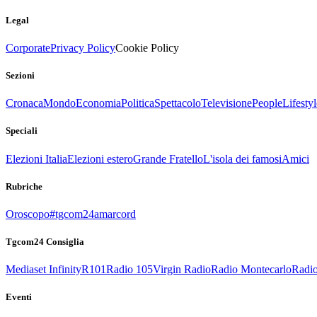
Legal
Corporate
Privacy Policy
Cookie Policy
Sezioni
Cronaca
Mondo
Economia
Politica
Spettacolo
Televisione
People
Lifestyl
Speciali
Elezioni Italia
Elezioni estero
Grande Fratello
L'isola dei famosi
Amici
Rubriche
Oroscopo
#tgcom24amarcord
Tgcom24 Consiglia
Mediaset Infinity
R101
Radio 105
Virgin Radio
Radio Montecarlo
Radio
Eventi