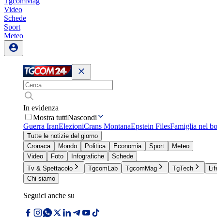
TgcomMag
Video
Schede
Sport
Meteo
In evidenza
Mostra tutti
Nascondi
Guerra Iran
Elezioni
Crans Montana
Epstein Files
Famiglia nel b
Tutte le notizie del giorno
Cronaca
Mondo
Politica
Economia
Sport
Meteo
Video
Foto
Infografiche
Schede
Tv & Spettacolo
TgcomLab
TgcomMag
TgTech
Lif
Chi siamo
Seguici anche su