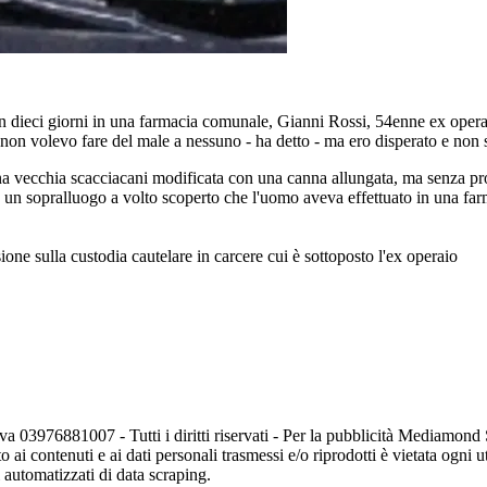
 in dieci giorni in una farmacia comunale, Gianni Rossi, 54enne ex operaio
 non volevo fare del male a nessuno - ha detto - ma ero disperato e non 
a vecchia scacciacani modificata con una canna allungata, ma senza proiet
to un sopralluogo a volto scoperto che l'uomo aveva effettuato in una far
ione sulla custodia cautelare in carcere cui è sottoposto l'ex operaio
va 03976881007 - Tutti i diritti riservati - Per la pubblicità Mediamon
o ai contenuti e ai dati personali trasmessi e/o riprodotti è vietata ogni 
zi automatizzati di data scraping.