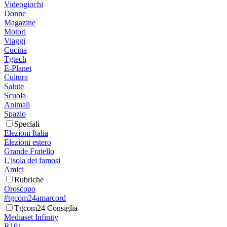
Videogiochi
Donne
Magazine
Motori
Viaggi
Cucina
Tgtech
E-Planet
Cultura
Salute
Scuola
Animali
Spazio
Speciali
Elezioni Italia
Elezioni estero
Grande Fratello
L'isola dei famosi
Amici
Rubriche
Oroscopo
#tgcom24amarcord
Tgcom24 Consiglia
Mediaset Infinity
R101