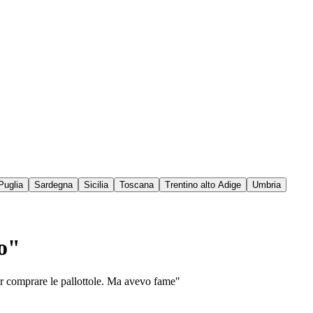
Puglia
Sardegna
Sicilia
Toscana
Trentino alto Adige
Umbria
ro"
er comprare le pallottole. Ma avevo fame"