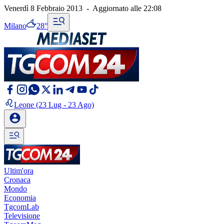
Venerdì 8 Febbraio 2013
-
Aggiornato alle
22:08
Milano
28°
Leone
(23 Lug - 23 Ago)
Ultim'ora
Cronaca
Mondo
Economia
TgcomLab
Televisione