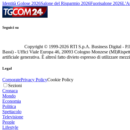
Identità Golose 2026
Salone del Risparmio 2026
Fuorisalone 2026
L'Ar
Seguici su
Copyright © 1999-
2026
RTI S.p.A. Business Digital - P.I
Bassi) - Uffici Viale Europa 46, 20093 Cologno Monzese (MI)
Rispett
artificiale generativa. È altresì fatto divieto espresso di utilizzare mez
Legal
Corporate
Privacy Policy
Cookie Policy
Sezioni
Cronaca
Mondo
Economia
Politica
Spettacolo
Televisione
People
Lifestyle