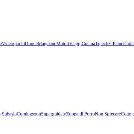
e
Videogiochi
Donne
Magazine
Motori
Viaggi
Cucina
Tgtech
E-Planet
Cult
 Subasio
Comingsoon
Superguidatv
Zuppa di Porro
Non Sprecare
Cotto 