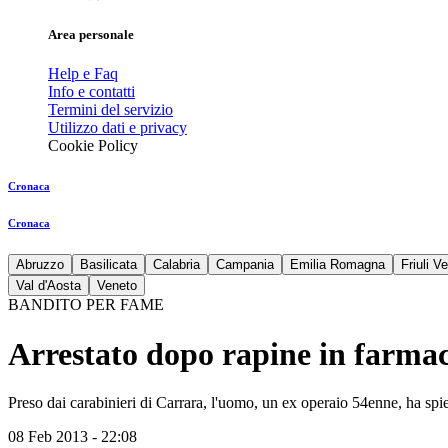
Area personale
Help e Faq
Info e contatti
Termini del servizio
Utilizzo dati e privacy
Cookie Policy
Cronaca
Cronaca
Abruzzo
Basilicata
Calabria
Campania
Emilia Romagna
Friuli V
Val d'Aosta
Veneto
BANDITO PER FAME
Arrestato dopo rapine in farmac
Preso dai carabinieri di Carrara, l'uomo, un ex operaio 54enne, ha s
08 Feb 2013 - 22:08