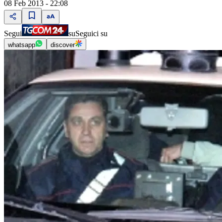
08 Feb 2013 - 22:08
Segui
su
Seguici su
whatsapp
discover