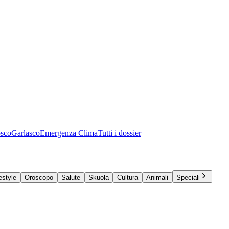
osco
Garlasco
Emergenza Clima
Tutti i dossier
estyle
Oroscopo
Salute
Skuola
Cultura
Animali
Speciali