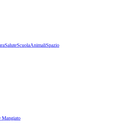
ura
Salute
Scuola
Animali
Spazio
e Mangiato