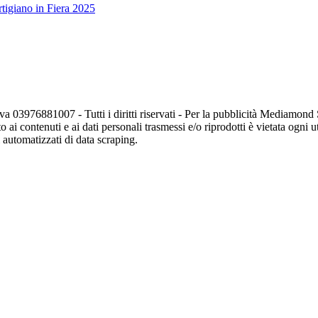
tigiano in Fiera 2025
va 03976881007 - Tutti i diritti riservati - Per la pubblicità Mediamon
o ai contenuti e ai dati personali trasmessi e/o riprodotti è vietata ogni 
zi automatizzati di data scraping.