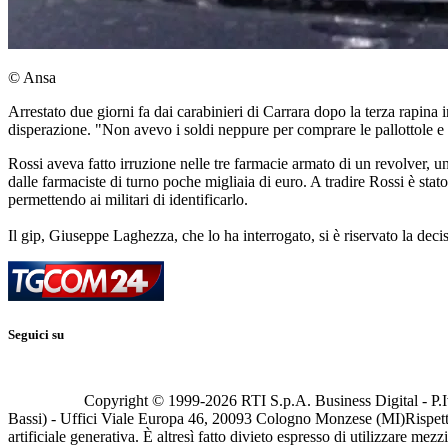
© Ansa
Arrestato due giorni fa dai carabinieri di Carrara dopo la terza rapina
disperazione. "Non avevo i soldi neppure per comprare le pallottole e
Rossi aveva fatto irruzione nelle tre farmacie armato di un revolver, un
dalle farmaciste di turno poche migliaia di euro. A tradire Rossi è sta
permettendo ai militari di identificarlo.
Il gip, Giuseppe Laghezza, che lo ha interrogato, si è riservato la decis
Seguici su
Copyright © 1999-
2026
RTI S.p.A. Business Digital - P.I
Bassi) - Uffici Viale Europa 46, 20093 Cologno Monzese (MI)
Rispett
artificiale generativa. È altresì fatto divieto espresso di utilizzare mez