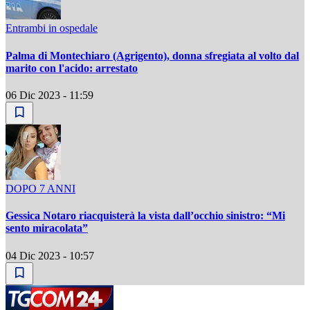
Entrambi in ospedale
Palma di Montechiaro (Agrigento), donna sfregiata al volto dal
marito con l'acido: arrestato
06 Dic 2023 - 11:59
DOPO 7 ANNI
Gessica Notaro riacquisterà la vista dall’occhio sinistro: “Mi
sento miracolata”
04 Dic 2023 - 10:57