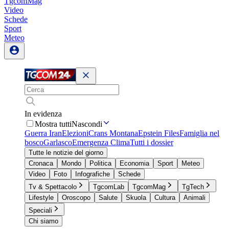
TgcomMag
Video
Schede
Sport
Meteo
In evidenza
Mostra tutti
Nascondi
Guerra Iran
Elezioni
Crans Montana
Epstein Files
Famiglia nel
bosco
Garlasco
Emergenza Clima
Tutti i dossier
Tutte le notizie del giorno
Cronaca
Mondo
Politica
Economia
Sport
Meteo
Video
Foto
Infografiche
Schede
Tv & Spettacolo
TgcomLab
TgcomMag
TgTech
Lifestyle
Oroscopo
Salute
Skuola
Cultura
Animali
Speciali
Chi siamo