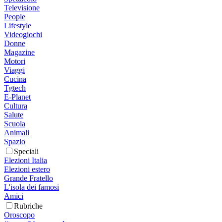
Televisione
People
Lifestyle
Videogiochi
Donne
Magazine
Motori
Viaggi
Cucina
Tgtech
E-Planet
Cultura
Salute
Scuola
Animali
Spazio
Speciali
Elezioni Italia
Elezioni estero
Grande Fratello
L'isola dei famosi
Amici
Rubriche
Oroscopo