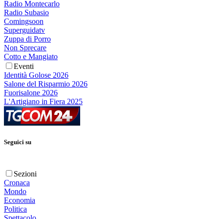
Radio Montecarlo
Radio Subasio
Comingsoon
Superguidatv
Zuppa di Porro
Non Sprecare
Cotto e Mangiato
Eventi
Identità Golose 2026
Salone del Risparmio 2026
Fuorisalone 2026
L'Artigiano in Fiera 2025
Seguici su
Sezioni
Cronaca
Mondo
Economia
Politica
Spettacolo