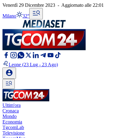
Venerdì 29 Dicembre 2023
-
Aggiornato alle
22:01
Milano
32°
Leone
(23 Lug - 23 Ago)
Ultim'ora
Cronaca
Mondo
Economia
TgcomLab
Televisione