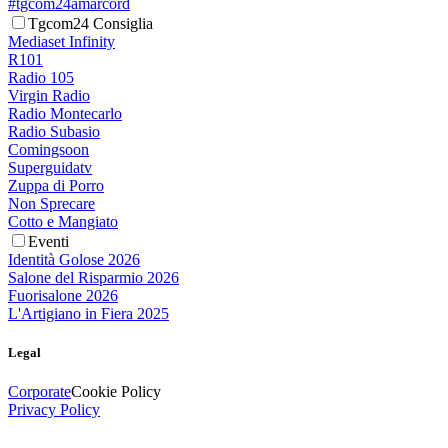
#tgcom24amarcord
Tgcom24 Consiglia
Mediaset Infinity
R101
Radio 105
Virgin Radio
Radio Montecarlo
Radio Subasio
Comingsoon
Superguidatv
Zuppa di Porro
Non Sprecare
Cotto e Mangiato
Eventi
Identità Golose 2026
Salone del Risparmio 2026
Fuorisalone 2026
L'Artigiano in Fiera 2025
Legal
Corporate
Cookie Policy
Privacy Policy