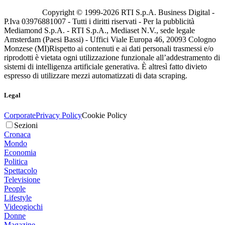
Copyright © 1999-
2026
RTI S.p.A. Business Digital -
P.Iva 03976881007 - Tutti i diritti riservati - Per la pubblicità
Mediamond S.p.A. - RTI S.p.A., Mediaset N.V., sede legale
Amsterdam (Paesi Bassi) - Uffici Viale Europa 46, 20093 Cologno
Monzese (MI)
Rispetto ai contenuti e ai dati personali trasmessi e/o
riprodotti è vietata ogni utilizzazione funzionale all’addestramento di
sistemi di intelligenza artificiale generativa. È altresì fatto divieto
espresso di utilizzare mezzi automatizzati di data scraping.
Legal
Corporate
Privacy Policy
Cookie Policy
Sezioni
Cronaca
Mondo
Economia
Politica
Spettacolo
Televisione
People
Lifestyle
Videogiochi
Donne
Magazine