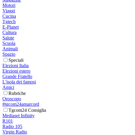
Motori
Viaggi
Cucina
Tgtech
E-Planet
Cultura
Salute
Scuola
Animali
Spazio
Speciali
Elezioni Italia
Elezioni estero
Grande Fratello
L'isola dei famosi
Amici
Rubriche
Oroscopo
#tgcom24amarcord
Tgcom24 Consiglia
Mediaset Infinity
R101
Radio 105
Virgin Radio