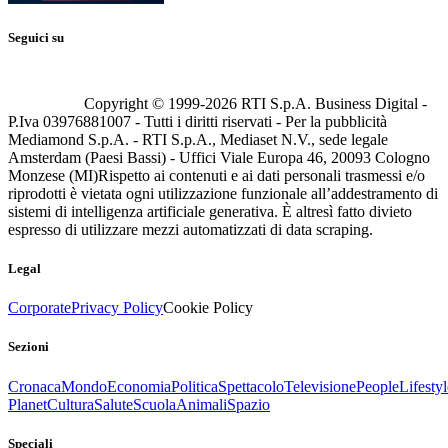
Seguici su
Copyright © 1999-
2026
RTI S.p.A. Business Digital -
P.Iva 03976881007 - Tutti i diritti riservati - Per la pubblicità
Mediamond S.p.A. - RTI S.p.A., Mediaset N.V., sede legale
Amsterdam (Paesi Bassi) - Uffici Viale Europa 46, 20093 Cologno
Monzese (MI)
Rispetto ai contenuti e ai dati personali trasmessi e/o
riprodotti è vietata ogni utilizzazione funzionale all’addestramento di
sistemi di intelligenza artificiale generativa. È altresì fatto divieto
espresso di utilizzare mezzi automatizzati di data scraping.
Legal
Corporate
Privacy Policy
Cookie Policy
Sezioni
Cronaca
Mondo
Economia
Politica
Spettacolo
Televisione
People
Lifestyl
Planet
Cultura
Salute
Scuola
Animali
Spazio
Speciali