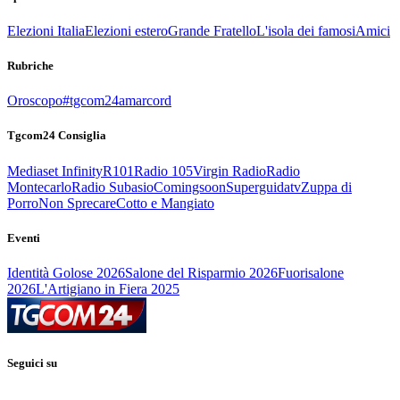
Elezioni Italia
Elezioni estero
Grande Fratello
L'isola dei famosi
Amici
Rubriche
Oroscopo
#tgcom24amarcord
Tgcom24 Consiglia
Mediaset Infinity
R101
Radio 105
Virgin Radio
Radio
Montecarlo
Radio Subasio
Comingsoon
Superguidatv
Zuppa di
Porro
Non Sprecare
Cotto e Mangiato
Eventi
Identità Golose 2026
Salone del Risparmio 2026
Fuorisalone
2026
L'Artigiano in Fiera 2025
Seguici su