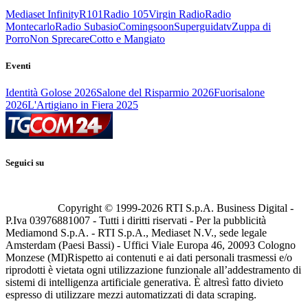
Mediaset Infinity
R101
Radio 105
Virgin Radio
Radio
Montecarlo
Radio Subasio
Comingsoon
Superguidatv
Zuppa di
Porro
Non Sprecare
Cotto e Mangiato
Eventi
Identità Golose 2026
Salone del Risparmio 2026
Fuorisalone
2026
L'Artigiano in Fiera 2025
Seguici su
Copyright © 1999-
2026
RTI S.p.A. Business Digital -
P.Iva 03976881007 - Tutti i diritti riservati - Per la pubblicità
Mediamond S.p.A. - RTI S.p.A., Mediaset N.V., sede legale
Amsterdam (Paesi Bassi) - Uffici Viale Europa 46, 20093 Cologno
Monzese (MI)
Rispetto ai contenuti e ai dati personali trasmessi e/o
riprodotti è vietata ogni utilizzazione funzionale all’addestramento di
sistemi di intelligenza artificiale generativa. È altresì fatto divieto
espresso di utilizzare mezzi automatizzati di data scraping.