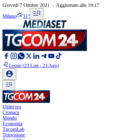
Giovedì 7 Ottobre 2021
-
Aggiornato alle
19:17
Milano
31°
Leone
(23 Lug - 23 Ago)
Ultim'ora
Cronaca
Mondo
Economia
TgcomLab
Televisione