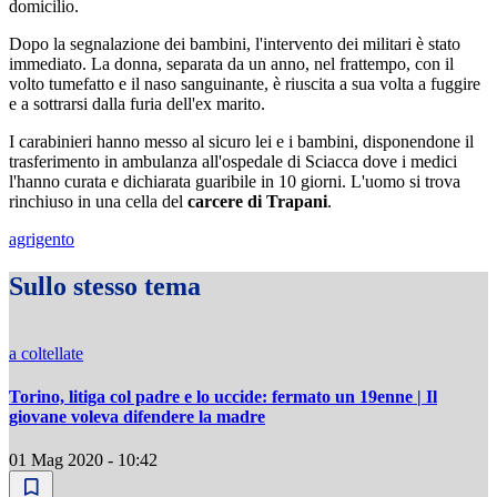
domicilio.
Dopo la segnalazione dei bambini, l'intervento dei militari è stato
immediato. La donna, separata da un anno, nel frattempo, con il
volto tumefatto e il naso sanguinante, è riuscita a sua volta a fuggire
e a sottrarsi dalla furia dell'ex marito.
I carabinieri hanno messo al sicuro lei e i bambini, disponendone il
trasferimento in ambulanza all'ospedale di Sciacca dove i medici
l'hanno curata e dichiarata guaribile in 10 giorni. L'uomo si trova
rinchiuso in una cella del
carcere di Trapani
.
agrigento
Sullo stesso tema
a coltellate
Torino, litiga col padre e lo uccide: fermato un 19enne | Il
giovane voleva difendere la madre
01 Mag 2020 - 10:42