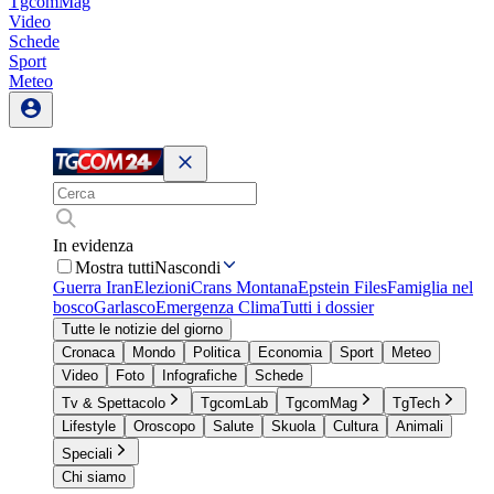
TgcomMag
Video
Schede
Sport
Meteo
In evidenza
Mostra tutti
Nascondi
Guerra Iran
Elezioni
Crans Montana
Epstein Files
Famiglia nel
bosco
Garlasco
Emergenza Clima
Tutti i dossier
Tutte le notizie del giorno
Cronaca
Mondo
Politica
Economia
Sport
Meteo
Video
Foto
Infografiche
Schede
Tv & Spettacolo
TgcomLab
TgcomMag
TgTech
Lifestyle
Oroscopo
Salute
Skuola
Cultura
Animali
Speciali
Chi siamo