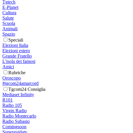
Tgtech
E-Planet
Cultura
Salute
Scuola
Animali
Spazio
Speciali
Elezioni Italia
Elezioni estero
Grande Fratello
L'isola dei famosi
Amici
Rubriche
Oroscopo
#tgcom24amarcord
Tgcom24 Consiglia
Mediaset Infinity
R101
Radio 105
Virgin Radio
Radio Montecarlo
Radio Subasio
Comingsoon
Superguidatv