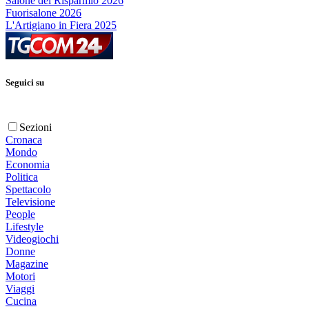
Salone del Risparmio 2026
Fuorisalone 2026
L'Artigiano in Fiera 2025
Seguici su
Sezioni
Cronaca
Mondo
Economia
Politica
Spettacolo
Televisione
People
Lifestyle
Videogiochi
Donne
Magazine
Motori
Viaggi
Cucina