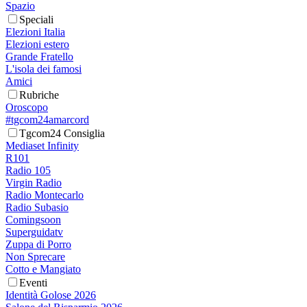
Spazio
Speciali
Elezioni Italia
Elezioni estero
Grande Fratello
L'isola dei famosi
Amici
Rubriche
Oroscopo
#tgcom24amarcord
Tgcom24 Consiglia
Mediaset Infinity
R101
Radio 105
Virgin Radio
Radio Montecarlo
Radio Subasio
Comingsoon
Superguidatv
Zuppa di Porro
Non Sprecare
Cotto e Mangiato
Eventi
Identità Golose 2026