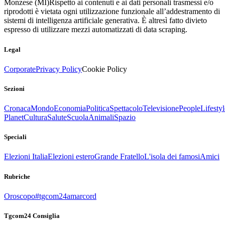
Monzese (MI)
Rispetto ai contenuti e ai dati personali trasmessi e/o
riprodotti è vietata ogni utilizzazione funzionale all’addestramento di
sistemi di intelligenza artificiale generativa. È altresì fatto divieto
espresso di utilizzare mezzi automatizzati di data scraping.
Legal
Corporate
Privacy Policy
Cookie Policy
Sezioni
Cronaca
Mondo
Economia
Politica
Spettacolo
Televisione
People
Lifestyl
Planet
Cultura
Salute
Scuola
Animali
Spazio
Speciali
Elezioni Italia
Elezioni estero
Grande Fratello
L'isola dei famosi
Amici
Rubriche
Oroscopo
#tgcom24amarcord
Tgcom24 Consiglia