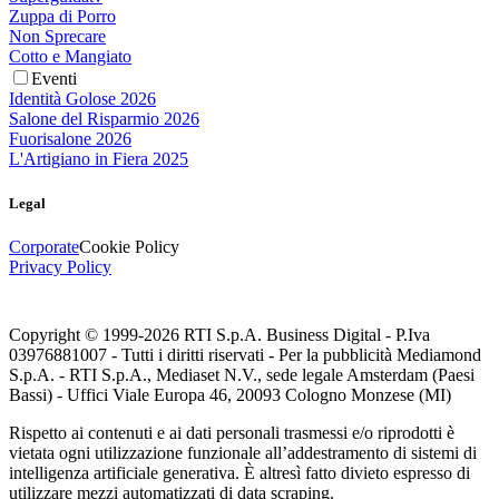
Zuppa di Porro
Non Sprecare
Cotto e Mangiato
Eventi
Identità Golose 2026
Salone del Risparmio 2026
Fuorisalone 2026
L'Artigiano in Fiera 2025
Legal
Corporate
Cookie Policy
Privacy Policy
Copyright © 1999-
2026
RTI S.p.A. Business Digital - P.Iva
03976881007 - Tutti i diritti riservati - Per la pubblicità Mediamond
S.p.A. - RTI S.p.A., Mediaset N.V., sede legale Amsterdam (Paesi
Bassi) - Uffici Viale Europa 46, 20093 Cologno Monzese (MI)
Rispetto ai contenuti e ai dati personali trasmessi e/o riprodotti è
vietata ogni utilizzazione funzionale all’addestramento di sistemi di
intelligenza artificiale generativa. È altresì fatto divieto espresso di
utilizzare mezzi automatizzati di data scraping.