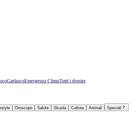
osco
Garlasco
Emergenza Clima
Tutti i dossier
estyle
Oroscopo
Salute
Skuola
Cultura
Animali
Speciali