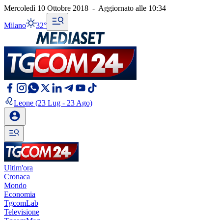
Mercoledì 10 Ottobre 2018
-
Aggiornato alle
10:34
Milano
32°
Leone
(23 Lug - 23 Ago)
Ultim'ora
Cronaca
Mondo
Economia
TgcomLab
Televisione