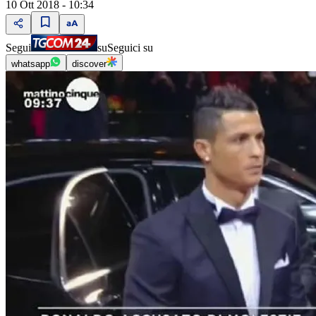
10 Ott 2018 - 10:34
Segui
su
Seguici su
whatsapp
discover