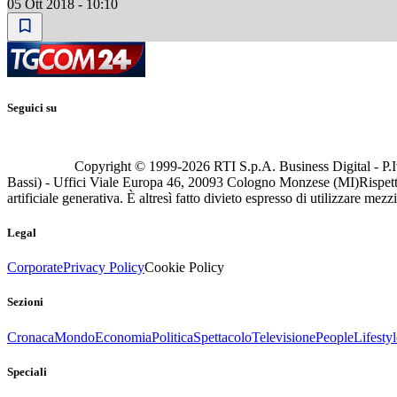
05 Ott 2018 - 10:10
Seguici su
Copyright © 1999-
2026
RTI S.p.A. Business Digital - P.I
Bassi) - Uffici Viale Europa 46, 20093 Cologno Monzese (MI)
Rispett
artificiale generativa. È altresì fatto divieto espresso di utilizzare mez
Legal
Corporate
Privacy Policy
Cookie Policy
Sezioni
Cronaca
Mondo
Economia
Politica
Spettacolo
Televisione
People
Lifestyl
Speciali