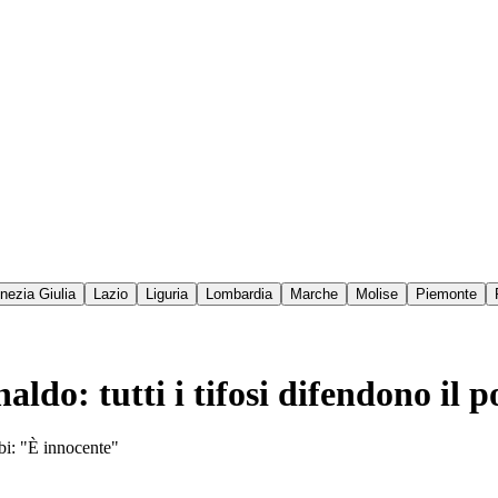
enezia Giulia
Lazio
Liguria
Lombardia
Marche
Molise
Piemonte
ldo: tutti i tifosi difendono il 
bi: "È innocente"