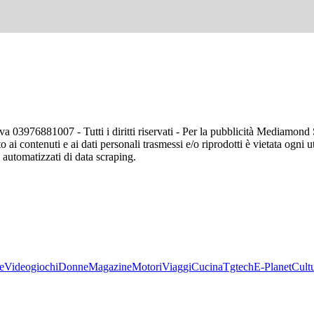
va 03976881007 - Tutti i diritti riservati - Per la pubblicità Mediamon
o ai contenuti e ai dati personali trasmessi e/o riprodotti è vietata ogni 
zi automatizzati di data scraping.
e
Videogiochi
Donne
Magazine
Motori
Viaggi
Cucina
Tgtech
E-Planet
Cult