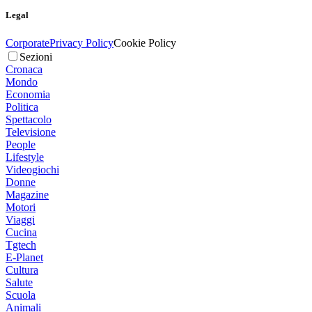
Legal
Corporate
Privacy Policy
Cookie Policy
Sezioni
Cronaca
Mondo
Economia
Politica
Spettacolo
Televisione
People
Lifestyle
Videogiochi
Donne
Magazine
Motori
Viaggi
Cucina
Tgtech
E-Planet
Cultura
Salute
Scuola
Animali