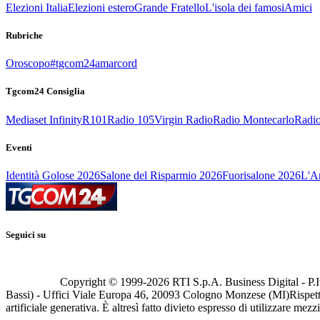
Elezioni Italia
Elezioni estero
Grande Fratello
L'isola dei famosi
Amici
Rubriche
Oroscopo
#tgcom24amarcord
Tgcom24 Consiglia
Mediaset Infinity
R101
Radio 105
Virgin Radio
Radio Montecarlo
Radio
Eventi
Identità Golose 2026
Salone del Risparmio 2026
Fuorisalone 2026
L'Ar
Seguici su
Copyright © 1999-
2026
RTI S.p.A. Business Digital - P.I
Bassi) - Uffici Viale Europa 46, 20093 Cologno Monzese (MI)
Rispett
artificiale generativa. È altresì fatto divieto espresso di utilizzare mez