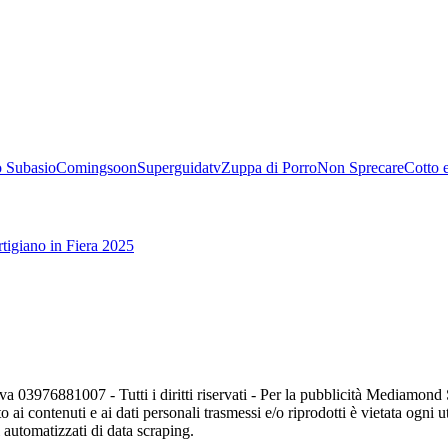
 Subasio
Comingsoon
Superguidatv
Zuppa di Porro
Non Sprecare
Cotto 
tigiano in Fiera 2025
va 03976881007 - Tutti i diritti riservati - Per la pubblicità Mediamon
o ai contenuti e ai dati personali trasmessi e/o riprodotti è vietata ogni 
zi automatizzati di data scraping.