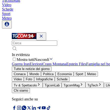
TgcomMag
Video
Schede
Sport
Meteo
In evidenza
Mostra tutti
Nascondi
Guerra Iran
Elezioni
Crans Montana
Epstein Files
Famiglia nel b
Tutte le notizie del giorno
Cronaca
Mondo
Politica
Economia
Sport
Meteo
Video
Foto
Infografiche
Schede
Tv & Spettacolo
TgcomLab
TgcomMag
TgTech
Lif
Chi siamo
Seguici anche su