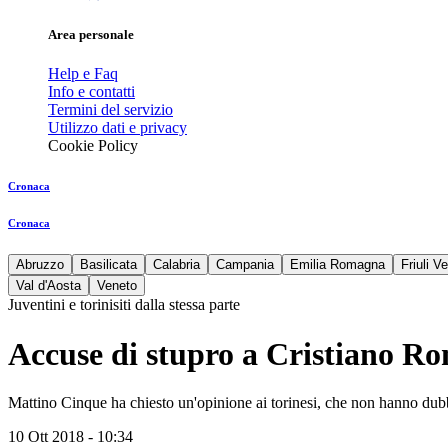
Area personale
Help e Faq
Info e contatti
Termini del servizio
Utilizzo dati e privacy
Cookie Policy
Cronaca
Cronaca
Abruzzo
Basilicata
Calabria
Campania
Emilia Romagna
Friuli V
Val d'Aosta
Veneto
Juventini e torinisiti dalla stessa parte
Accuse di stupro a Cristiano Rona
Mattino Cinque ha chiesto un'opinione ai torinesi, che non hanno dub
10 Ott 2018 - 10:34