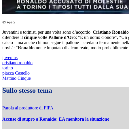
© web
Juventini e torinisti per una volta sono d’accordo.
Cristiano Ronaldo
difendere il
cinque volte Pallone d’Oro
: "È un uomo d'onore", "Un g
calcio – ma anche chi non segue il pallone – credano fermamente nell
novità: "
Ronaldo
non è imputato di alcun reato, molto probabilmente v
juventus
cristiano ronaldo
torino
piazza Castello
Mattino Cinque
Sullo stesso tema
Parola al produttore di FIFA
Accuse di stupro a Ronaldo: EA monitora la situazione