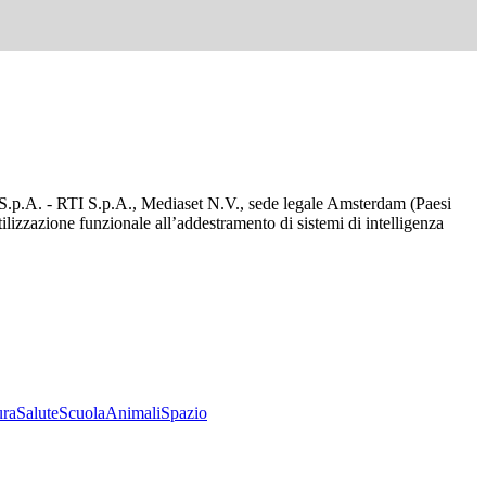
d S.p.A. - RTI S.p.A., Mediaset N.V., sede legale Amsterdam (Paesi
utilizzazione funzionale all’addestramento di sistemi di intelligenza
ura
Salute
Scuola
Animali
Spazio