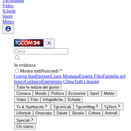
TgcomMag
Video
Schede
Sport
Meteo
In evidenza
Mostra tutti
Nascondi
Guerra Iran
Elezioni
Crans Montana
Epstein Files
Famiglia nel
bosco
Garlasco
Emergenza Clima
Tutti i dossier
Tutte le notizie del giorno
Cronaca
Mondo
Politica
Economia
Sport
Meteo
Video
Foto
Infografiche
Schede
Tv & Spettacolo
TgcomLab
TgcomMag
TgTech
Lifestyle
Oroscopo
Salute
Skuola
Cultura
Animali
Speciali
Chi siamo