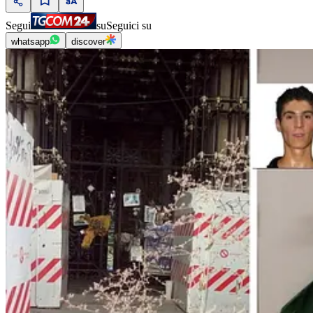
Segui
su
Seguici su
whatsapp
discover