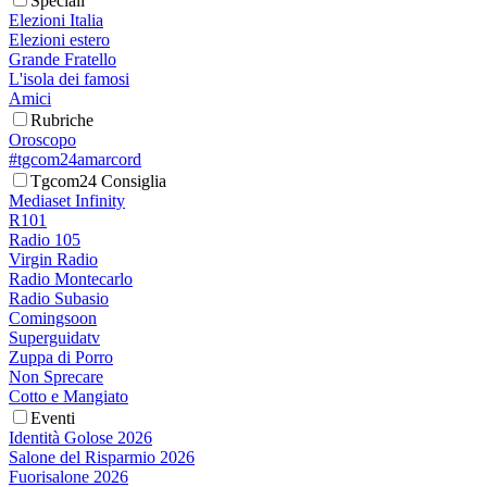
Speciali
Elezioni Italia
Elezioni estero
Grande Fratello
L'isola dei famosi
Amici
Rubriche
Oroscopo
#tgcom24amarcord
Tgcom24 Consiglia
Mediaset Infinity
R101
Radio 105
Virgin Radio
Radio Montecarlo
Radio Subasio
Comingsoon
Superguidatv
Zuppa di Porro
Non Sprecare
Cotto e Mangiato
Eventi
Identità Golose 2026
Salone del Risparmio 2026
Fuorisalone 2026