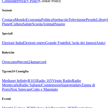
Corporate
Privacy Policy
Cookie Policy
Sezioni
Cronaca
Mondo
Economia
Politica
Spettacolo
Televisione
People
Lifestyl
Planet
Cultura
Salute
Scuola
Animali
Spazio
Speciali
Elezioni Italia
Elezioni estero
Grande Fratello
L'isola dei famosi
Amici
Rubriche
Oroscopo
#tgcom24amarcord
Tgcom24 Consiglia
Mediaset Infinity
R101
Radio 105
Virgin Radio
Radio
Montecarlo
Radio Subasio
Comingsoon
Superguidatv
Zuppa di
Porro
Non Sprecare
Cotto e Mangiato
Eventi