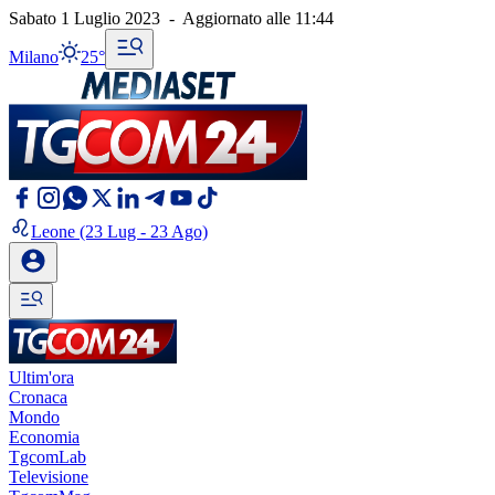
Sabato 1 Luglio 2023
-
Aggiornato alle
11:44
Milano
25°
Leone
(23 Lug - 23 Ago)
Ultim'ora
Cronaca
Mondo
Economia
TgcomLab
Televisione