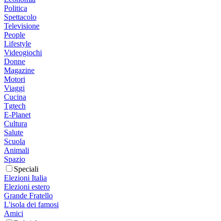
Politica
Spettacolo
Televisione
People
Lifestyle
Videogiochi
Donne
Magazine
Motori
Viaggi
Cucina
Tgtech
E-Planet
Cultura
Salute
Scuola
Animali
Spazio
Speciali
Elezioni Italia
Elezioni estero
Grande Fratello
L'isola dei famosi
Amici