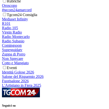
Rubriche
Oroscopo
#tgcom24amarcord
Tgcom24 Consiglia
Mediaset Infinity
R101
Radio 105
Virgin Radio
Radio Montecarlo
Radio Subasio
Comingsoon
Superguidatv
Zuppa di Porro
Non Sprecare
Cotto e Mangiato
Eventi
Identità Golose 2026
Salone del Risparmio 2026
Fuorisalone 2026
L'Artigiano in Fiera 2025
Seguici su