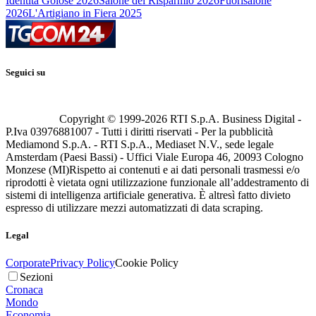
Identità Golose 2026
Salone del Risparmio 2026
Fuorisalone
2026
L'Artigiano in Fiera 2025
Seguici su
Copyright © 1999-
2026
RTI S.p.A. Business Digital -
P.Iva 03976881007 - Tutti i diritti riservati - Per la pubblicità
Mediamond S.p.A. - RTI S.p.A., Mediaset N.V., sede legale
Amsterdam (Paesi Bassi) - Uffici Viale Europa 46, 20093 Cologno
Monzese (MI)
Rispetto ai contenuti e ai dati personali trasmessi e/o
riprodotti è vietata ogni utilizzazione funzionale all’addestramento di
sistemi di intelligenza artificiale generativa. È altresì fatto divieto
espresso di utilizzare mezzi automatizzati di data scraping.
Legal
Corporate
Privacy Policy
Cookie Policy
Sezioni
Cronaca
Mondo
Economia