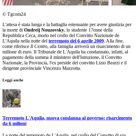
© Tgcom24
L'attesa è stata lunga e la battaglia estenuante per avere giustizia per
la morte di
Ondreij Nouzovsky
, lo studente 17enne della
Repubblica Ceca, morto nel crollo del Convitto Nazionale de
L'Aquila nella notte del
terremoto del 6 aprile 2009
. Alla fine,
come riferisce
Il Centro
, alla famiglia arriverà un risarcimento di un
milione di euro. Il Tribunale de L'Aquila ha condannato, infatti, al
pagamento della somma il ministero dell'Istruzione, il Convitto
Nazionale, la Provincia, l'ex preside del convitto Lizio Bearzi e il
dirigente provinciale Vincenzo Mazzotta.
Leggi anche
Terremoto L'Aquila, nuova condanna al governo: risarcimento
da 6 milioni
La notte del terremoto de L'Aquila, nel crollo del Convitto di via