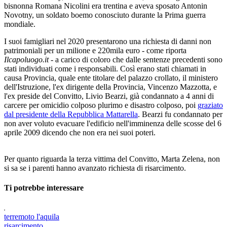
bisnonna Romana Nicolini era trentina e aveva sposato Antonin
Novotny, un soldato boemo conosciuto durante la Prima guerra
mondiale.
I suoi famigliari nel 2020 presentarono una richiesta di danni non
patrimoniali per un milione e 220mila euro - come riporta
Ilcapoluogo.it
- a carico di coloro che dalle sentenze precedenti sono
stati individuati come i responsabili. Così erano stati chiamati in
causa Provincia, quale ente titolare del palazzo crollato, il ministero
dell'Istruzione, l'ex dirigente della Provincia, Vincenzo Mazzotta, e
l'ex preside del Convitto, Livio Bearzi, già condannato a 4 anni di
carcere per omicidio colposo plurimo e disastro colposo, poi
graziato
dal presidente della Repubblica Mattarella
. Bearzi fu condannato per
non aver voluto evacuare l'edificio nell'imminenza delle scosse del 6
aprile 2009 dicendo che non era nei suoi poteri.
Per quanto riguarda la terza vittima del Convitto, Marta Zelena, non
si sa se i parenti hanno avanzato richiesta di risarcimento.
Ti potrebbe interessare
terremoto l'aquila
risarcimento