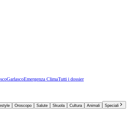
osco
Garlasco
Emergenza Clima
Tutti i dossier
estyle
Oroscopo
Salute
Skuola
Cultura
Animali
Speciali