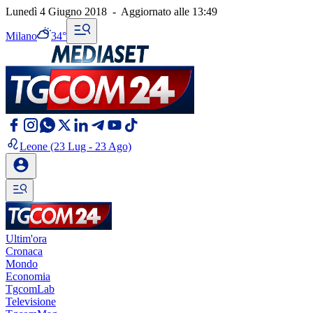
Lunedì 4 Giugno 2018
-
Aggiornato alle
13:49
Milano
34°
Leone
(23 Lug - 23 Ago)
Ultim'ora
Cronaca
Mondo
Economia
TgcomLab
Televisione