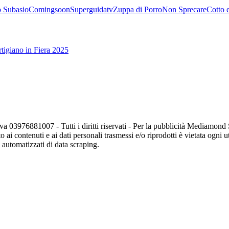
 Subasio
Comingsoon
Superguidatv
Zuppa di Porro
Non Sprecare
Cotto 
tigiano in Fiera 2025
va 03976881007 - Tutti i diritti riservati - Per la pubblicità Mediamon
o ai contenuti e ai dati personali trasmessi e/o riprodotti è vietata ogni 
zi automatizzati di data scraping.