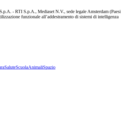
d S.p.A. - RTI S.p.A., Mediaset N.V., sede legale Amsterdam (Paesi
utilizzazione funzionale all’addestramento di sistemi di intelligenza
ura
Salute
Scuola
Animali
Spazio