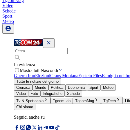
TgcomMag
Video
Schede
Sport
Meteo
In evidenza
Mostra tutti
Nascondi
Guerra Iran
Elezioni
Crans Montana
Epstein Files
Famiglia nel b
Tutte le notizie del giorno
Cronaca
Mondo
Politica
Economia
Sport
Meteo
Video
Foto
Infografiche
Schede
Tv & Spettacolo
TgcomLab
TgcomMag
TgTech
Lif
Chi siamo
Seguici anche su