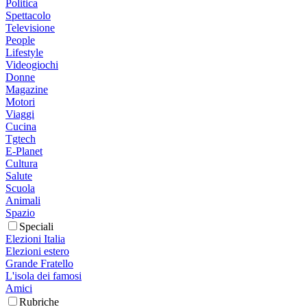
Politica
Spettacolo
Televisione
People
Lifestyle
Videogiochi
Donne
Magazine
Motori
Viaggi
Cucina
Tgtech
E-Planet
Cultura
Salute
Scuola
Animali
Spazio
Speciali
Elezioni Italia
Elezioni estero
Grande Fratello
L'isola dei famosi
Amici
Rubriche