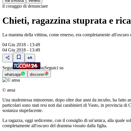
Val d'Aosta
Veneto
il coraggio di denunciare
Chieti, ragazzina stuprata e rica
La mamma della vittima, come emerso, era completamente all'oscuro d
04 Giu 2018 - 13:49
04 Giu 2018 - 13:49
Segui
su
Seguici su
whatsapp
discover
© ansa
Una studentessa minorenne, dopo oltre due anni da incubo, ha fatto arre
particolari sono stati resi noti dai carabinieri di Vasto, in provincia di
sostanza stupefacente.
La ragazza, oggi sedicenne, con il consiglio di un'amica, alla quale so
completamente all'oscuro del dramma vissuto dalla figlia.