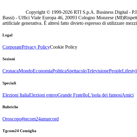
Copyright © 1999-
2026
RTI S.p.A. Business Digital - P.I
Bassi) - Uffici Viale Europa 46, 20093 Cologno Monzese (MI)
Rispett
artificiale generativa. È altresì fatto divieto espresso di utilizzare mez
Legal
Corporate
Privacy Policy
Cookie Policy
Sezioni
Cronaca
Mondo
Economia
Politica
Spettacolo
Televisione
People
Lifestyl
Speciali
Elezioni Italia
Elezioni estero
Grande Fratello
L'isola dei famosi
Amici
Rubriche
Oroscopo
#tgcom24amarcord
Tgcom24 Consiglia