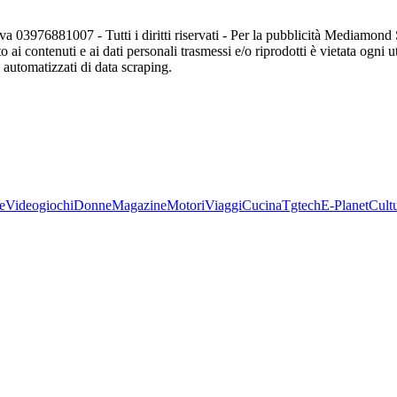
va 03976881007 - Tutti i diritti riservati - Per la pubblicità Mediamon
o ai contenuti e ai dati personali trasmessi e/o riprodotti è vietata ogni 
zi automatizzati di data scraping.
e
Videogiochi
Donne
Magazine
Motori
Viaggi
Cucina
Tgtech
E-Planet
Cult