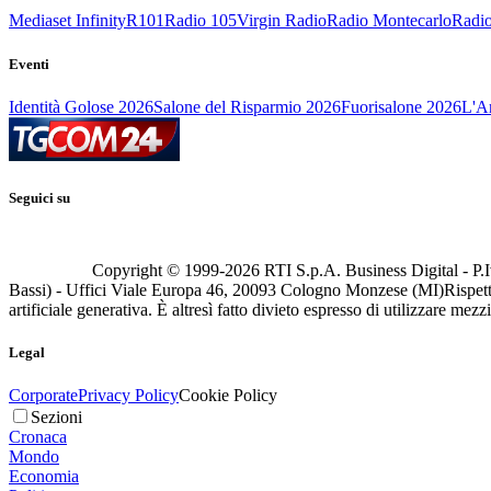
Mediaset Infinity
R101
Radio 105
Virgin Radio
Radio Montecarlo
Radio
Eventi
Identità Golose 2026
Salone del Risparmio 2026
Fuorisalone 2026
L'Ar
Seguici su
Copyright © 1999-
2026
RTI S.p.A. Business Digital - P.I
Bassi) - Uffici Viale Europa 46, 20093 Cologno Monzese (MI)
Rispett
artificiale generativa. È altresì fatto divieto espresso di utilizzare mez
Legal
Corporate
Privacy Policy
Cookie Policy
Sezioni
Cronaca
Mondo
Economia