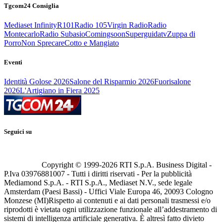
Tgcom24 Consiglia
Mediaset Infinity
R101
Radio 105
Virgin Radio
Radio
Montecarlo
Radio Subasio
Comingsoon
Superguidatv
Zuppa di
Porro
Non Sprecare
Cotto e Mangiato
Eventi
Identità Golose 2026
Salone del Risparmio 2026
Fuorisalone
2026
L'Artigiano in Fiera 2025
Seguici su
Copyright © 1999-
2026
RTI S.p.A. Business Digital -
P.Iva 03976881007 - Tutti i diritti riservati - Per la pubblicità
Mediamond S.p.A. - RTI S.p.A., Mediaset N.V., sede legale
Amsterdam (Paesi Bassi) - Uffici Viale Europa 46, 20093 Cologno
Monzese (MI)
Rispetto ai contenuti e ai dati personali trasmessi e/o
riprodotti è vietata ogni utilizzazione funzionale all’addestramento di
sistemi di intelligenza artificiale generativa. È altresì fatto divieto