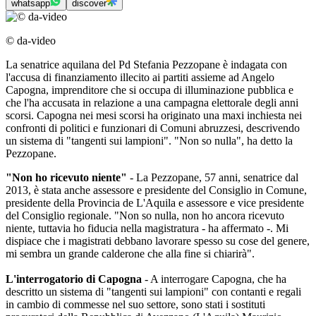
whatsapp
discover
© da-video
La senatrice aquilana del Pd Stefania Pezzopane è indagata con
l'accusa di finanziamento illecito ai partiti assieme ad Angelo
Capogna, imprenditore che si occupa di illuminazione pubblica e
che l'ha accusata in relazione a una campagna elettorale degli anni
scorsi. Capogna nei mesi scorsi ha originato una maxi inchiesta nei
confronti di politici e funzionari di Comuni abruzzesi, descrivendo
un sistema di "tangenti sui lampioni". "Non so nulla", ha detto la
Pezzopane.
"Non ho ricevuto niente"
- La Pezzopane, 57 anni, senatrice dal
2013, è stata anche assessore e presidente del Consiglio in Comune,
presidente della Provincia de L'Aquila e assessore e vice presidente
del Consiglio regionale. "Non so nulla, non ho ancora ricevuto
niente, tuttavia ho fiducia nella magistratura - ha affermato -. Mi
dispiace che i magistrati debbano lavorare spesso su cose del genere,
mi sembra un grande calderone che alla fine si chiarirà".
L'interrogatorio di Capogna
- A interrogare Capogna, che ha
descritto un sistema di "tangenti sui lampioni" con contanti e regali
in cambio di commesse nel suo settore, sono stati i sostituti