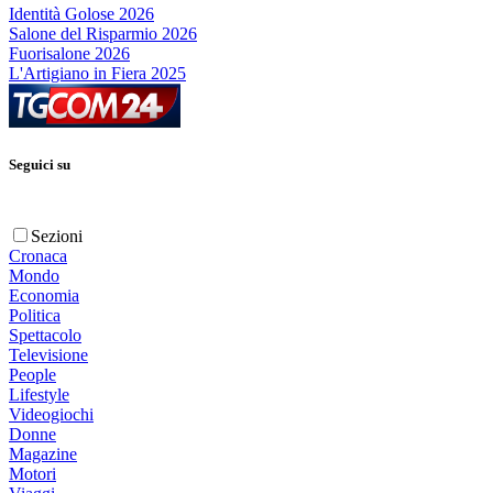
Identità Golose 2026
Salone del Risparmio 2026
Fuorisalone 2026
L'Artigiano in Fiera 2025
Seguici su
Sezioni
Cronaca
Mondo
Economia
Politica
Spettacolo
Televisione
People
Lifestyle
Videogiochi
Donne
Magazine
Motori