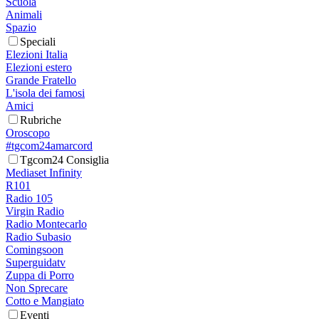
Scuola
Animali
Spazio
Speciali
Elezioni Italia
Elezioni estero
Grande Fratello
L'isola dei famosi
Amici
Rubriche
Oroscopo
#tgcom24amarcord
Tgcom24 Consiglia
Mediaset Infinity
R101
Radio 105
Virgin Radio
Radio Montecarlo
Radio Subasio
Comingsoon
Superguidatv
Zuppa di Porro
Non Sprecare
Cotto e Mangiato
Eventi