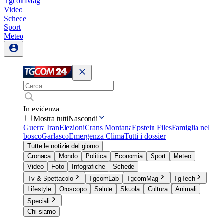
TgcomMag
Video
Schede
Sport
Meteo
In evidenza
Mostra tutti
Nascondi
Guerra Iran
Elezioni
Crans Montana
Epstein Files
Famiglia nel
bosco
Garlasco
Emergenza Clima
Tutti i dossier
Tutte le notizie del giorno
Cronaca
Mondo
Politica
Economia
Sport
Meteo
Video
Foto
Infografiche
Schede
Tv & Spettacolo
TgcomLab
TgcomMag
TgTech
Lifestyle
Oroscopo
Salute
Skuola
Cultura
Animali
Speciali
Chi siamo