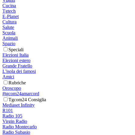
Viaggi
Cucina
Tgtech
E-Planet
Cultura
Salute
Scuola
Animali
Spazio
Speciali
Elezioni Italia
Elezioni estero
Grande Fratello
L'isola dei famosi
Amici
Rubriche
Oroscopo
#tgcom24amarcord
Tgcom24 Consiglia
Mediaset Infinity
R101
Radio 105
Virgin Radio
Radio Montecarlo
Radio Subasio