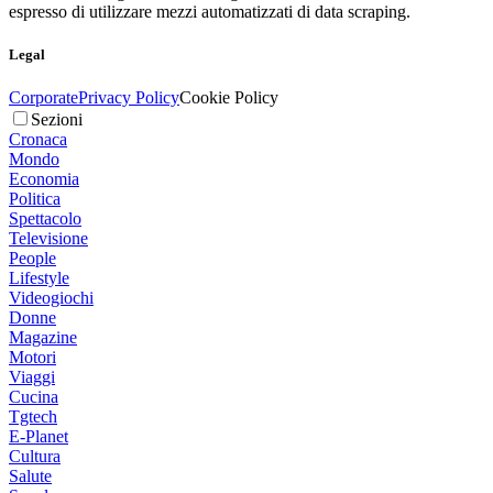
espresso di utilizzare mezzi automatizzati di data scraping.
Legal
Corporate
Privacy Policy
Cookie Policy
Sezioni
Cronaca
Mondo
Economia
Politica
Spettacolo
Televisione
People
Lifestyle
Videogiochi
Donne
Magazine
Motori
Viaggi
Cucina
Tgtech
E-Planet
Cultura
Salute