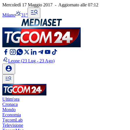
Mercoledì 17 Maggio 2017
-
Aggiornato alle
07:12
Milano
31°
Leone
(23 Lug - 23 Ago)
Ultim'ora
Cronaca
Mondo
Economia
TgcomLab
Televisione