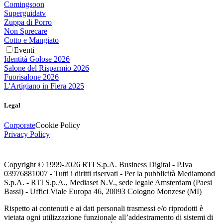
Comingsoon
Superguidatv
Zuppa di Porro
Non Sprecare
Cotto e Mangiato
Eventi
Identità Golose 2026
Salone del Risparmio 2026
Fuorisalone 2026
L'Artigiano in Fiera 2025
Legal
Corporate
Cookie Policy
Privacy Policy
Copyright © 1999-
2026
RTI S.p.A. Business Digital - P.Iva
03976881007 - Tutti i diritti riservati - Per la pubblicità Mediamond
S.p.A. - RTI S.p.A., Mediaset N.V., sede legale Amsterdam (Paesi
Bassi) - Uffici Viale Europa 46, 20093 Cologno Monzese (MI)
Rispetto ai contenuti e ai dati personali trasmessi e/o riprodotti è
vietata ogni utilizzazione funzionale all’addestramento di sistemi di