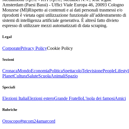
Amsterdam (Paesi Bassi) - Uffici Viale Europa 46, 20093 Cologno
Monzese (MI)
Rispetto ai contenuti e ai dati personali trasmessi e/o
riprodotti è vietata ogni utilizzazione funzionale all’addestramento di
sistemi di intelligenza artificiale generativa. È altresì fatto divieto
espresso di utilizzare mezzi automatizzati di data scraping.
Legal
Corporate
Privacy Policy
Cookie Policy
Sezioni
Cronaca
Mondo
Economia
Politica
Spettacolo
Televisione
People
Lifestyl
Planet
Cultura
Salute
Scuola
Animali
Spazio
Speciali
Elezioni Italia
Elezioni estero
Grande Fratello
L'isola dei famosi
Amici
Rubriche
Oroscopo
#tgcom24amarcord