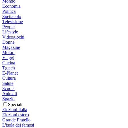
Mondo
Economia
Politica
Spettacolo
Televisione
People
Lifestyle
Videogiochi
Donne
Magazine
Motori
Viaggi
Cucina
Tgtech
E-Planet
Cultura
Salute
Scuola
Animali
Spazio
Speciali
Elezioni Italia
Elezioni estero
Grande Fratello
L'isola dei famosi