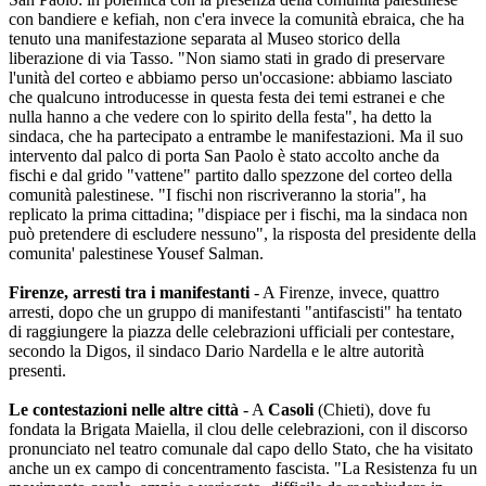
con bandiere e kefiah, non c'era invece la comunità ebraica, che ha
tenuto una manifestazione separata al Museo storico della
liberazione di via Tasso. "Non siamo stati in grado di preservare
l'unità del corteo e abbiamo perso un'occasione: abbiamo lasciato
che qualcuno introducesse in questa festa dei temi estranei e che
nulla hanno a che vedere con lo spirito della festa", ha detto la
sindaca, che ha partecipato a entrambe le manifestazioni. Ma il suo
intervento dal palco di porta San Paolo è stato accolto anche da
fischi e dal grido "vattene" partito dallo spezzone del corteo della
comunità palestinese. "I fischi non riscriveranno la storia", ha
replicato la prima cittadina; "dispiace per i fischi, ma la sindaca non
può pretendere di escludere nessuno", la risposta del presidente della
comunita' palestinese Yousef Salman.
Firenze, arresti tra i manifestanti
- A Firenze, invece, quattro
arresti, dopo che un gruppo di manifestanti "antifascisti" ha tentato
di raggiungere la piazza delle celebrazioni ufficiali per contestare,
secondo la Digos, il sindaco Dario Nardella e le altre autorità
presenti.
Le contestazioni nelle altre città
- A
Casoli
(Chieti), dove fu
fondata la Brigata Maiella, il clou delle celebrazioni, con il discorso
pronunciato nel teatro comunale dal capo dello Stato, che ha visitato
anche un ex campo di concentramento fascista. "La Resistenza fu un