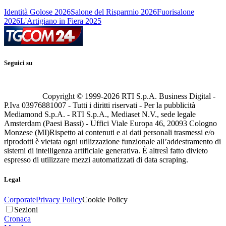
Identità Golose 2026
Salone del Risparmio 2026
Fuorisalone
2026
L'Artigiano in Fiera 2025
Seguici su
Copyright © 1999-
2026
RTI S.p.A. Business Digital -
P.Iva 03976881007 - Tutti i diritti riservati - Per la pubblicità
Mediamond S.p.A. - RTI S.p.A., Mediaset N.V., sede legale
Amsterdam (Paesi Bassi) - Uffici Viale Europa 46, 20093 Cologno
Monzese (MI)
Rispetto ai contenuti e ai dati personali trasmessi e/o
riprodotti è vietata ogni utilizzazione funzionale all’addestramento di
sistemi di intelligenza artificiale generativa. È altresì fatto divieto
espresso di utilizzare mezzi automatizzati di data scraping.
Legal
Corporate
Privacy Policy
Cookie Policy
Sezioni
Cronaca