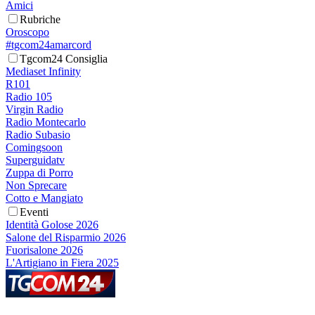
Amici
Rubriche
Oroscopo
#tgcom24amarcord
Tgcom24 Consiglia
Mediaset Infinity
R101
Radio 105
Virgin Radio
Radio Montecarlo
Radio Subasio
Comingsoon
Superguidatv
Zuppa di Porro
Non Sprecare
Cotto e Mangiato
Eventi
Identità Golose 2026
Salone del Risparmio 2026
Fuorisalone 2026
L'Artigiano in Fiera 2025