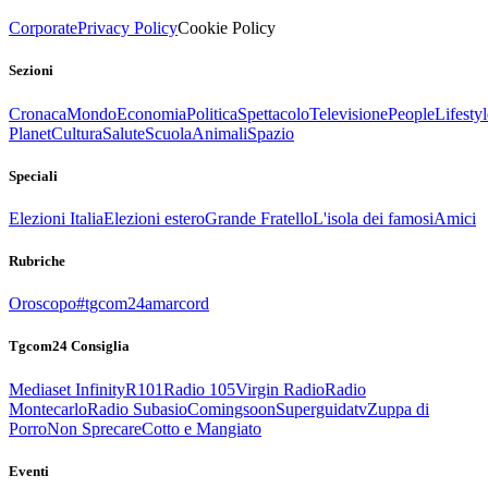
Corporate
Privacy Policy
Cookie Policy
Sezioni
Cronaca
Mondo
Economia
Politica
Spettacolo
Televisione
People
Lifestyl
Planet
Cultura
Salute
Scuola
Animali
Spazio
Speciali
Elezioni Italia
Elezioni estero
Grande Fratello
L'isola dei famosi
Amici
Rubriche
Oroscopo
#tgcom24amarcord
Tgcom24 Consiglia
Mediaset Infinity
R101
Radio 105
Virgin Radio
Radio
Montecarlo
Radio Subasio
Comingsoon
Superguidatv
Zuppa di
Porro
Non Sprecare
Cotto e Mangiato
Eventi