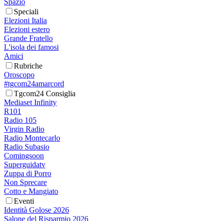
Spazio
Speciali
Elezioni Italia
Elezioni estero
Grande Fratello
L'isola dei famosi
Amici
Rubriche
Oroscopo
#tgcom24amarcord
Tgcom24 Consiglia
Mediaset Infinity
R101
Radio 105
Virgin Radio
Radio Montecarlo
Radio Subasio
Comingsoon
Superguidatv
Zuppa di Porro
Non Sprecare
Cotto e Mangiato
Eventi
Identità Golose 2026
Salone del Risparmio 2026