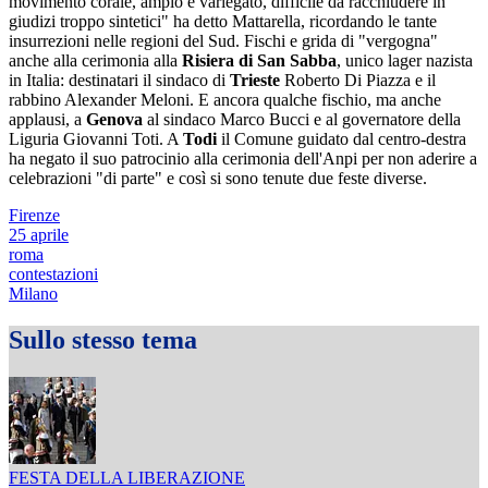
movimento corale, ampio e variegato, difficile da racchiudere in
giudizi troppo sintetici" ha detto Mattarella, ricordando le tante
insurrezioni nelle regioni del Sud. Fischi e grida di "vergogna"
anche alla cerimonia alla
Risiera di San Sabba
, unico lager nazista
in Italia: destinatari il sindaco di
Trieste
Roberto Di Piazza e il
rabbino Alexander Meloni. E ancora qualche fischio, ma anche
applausi, a
Genova
al sindaco Marco Bucci e al governatore della
Liguria Giovanni Toti. A
Todi
il Comune guidato dal centro-destra
ha negato il suo patrocinio alla cerimonia dell'Anpi per non aderire a
celebrazioni "di parte" e così si sono tenute due feste diverse.
Firenze
25 aprile
roma
contestazioni
Milano
Sullo stesso tema
FESTA DELLA LIBERAZIONE