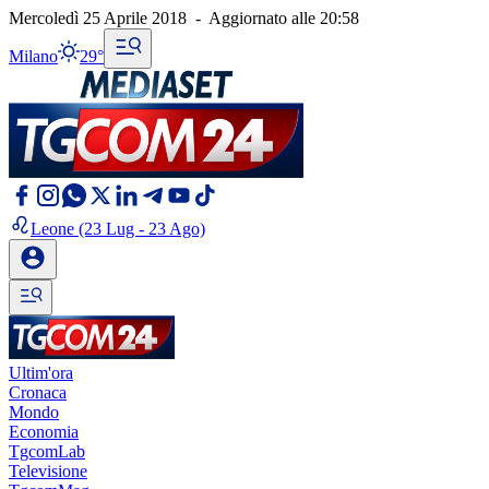
Mercoledì 25 Aprile 2018
-
Aggiornato alle
20:58
Milano
29°
Leone
(23 Lug - 23 Ago)
Ultim'ora
Cronaca
Mondo
Economia
TgcomLab
Televisione