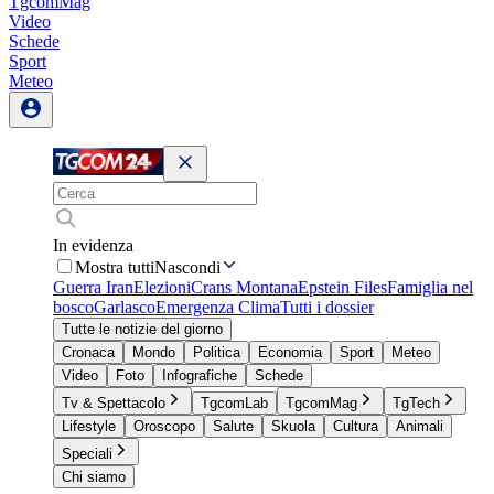
TgcomMag
Video
Schede
Sport
Meteo
In evidenza
Mostra tutti
Nascondi
Guerra Iran
Elezioni
Crans Montana
Epstein Files
Famiglia nel
bosco
Garlasco
Emergenza Clima
Tutti i dossier
Tutte le notizie del giorno
Cronaca
Mondo
Politica
Economia
Sport
Meteo
Video
Foto
Infografiche
Schede
Tv & Spettacolo
TgcomLab
TgcomMag
TgTech
Lifestyle
Oroscopo
Salute
Skuola
Cultura
Animali
Speciali
Chi siamo