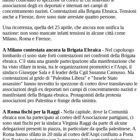
associazioni degli ex deportati e internati nei campi di
concentramento nazisti. Contestazioni alla Brigata Ebraica. Tensioni
anche a Firenze, dove sono state arrestate quattro persone.
Una ricorrenza, quella del 25 aprile, che ancora non unifica la
nazione: non sono mancate infatti tensioni in alcune città come
Milano, Roma e Firenze.
A Milano contestata ancora la Brigata Ebraica
- Nel capoluogo
lombardo ci sono state forti contestazioni nei confronti della Brigata
ebraica. C'è stata una grande partecipazione alla manifestazione che
ha visto sfilare in testa, tra le organizzazioni promotrici e l'Anpi, il
sindaco Giuseppe Sala e il leader della Cgil Susanna Camusso. Ma
contestazioni al grido di "Palestina Libera" e "Israele Stato
assassino" hanno investito lo spezzone di corteo dove transitavano le
associazioni degli ex deportati nei campi di concentramento nazisti e
manifestanti della Brigata ebraica. Protagonisti della protesta
associazioni pro Palestina e frange della sinistra.
A Roma fischi per la Raggi
- Nella capitale, dove la Comunità
ebraica non ha partecipato al corteo dell'Associazione partigiani, ci
sono stati fischi per la sindaca Virginia Raggi da parte di alcune
delegazioni presenti in piazza, in particolare da quella palestinese. A
Roma hanno sfilato in 20 mila al corteo dell'Anpi confluito a Porta
San Paolo: in polemica con la presenza della comunità palestinese