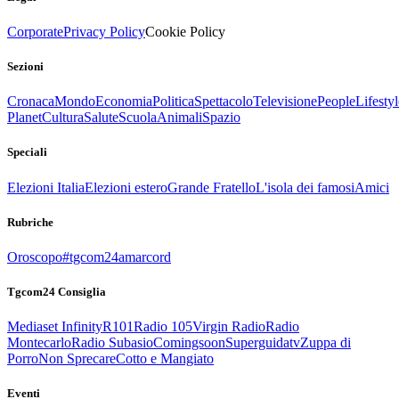
Corporate
Privacy Policy
Cookie Policy
Sezioni
Cronaca
Mondo
Economia
Politica
Spettacolo
Televisione
People
Lifestyl
Planet
Cultura
Salute
Scuola
Animali
Spazio
Speciali
Elezioni Italia
Elezioni estero
Grande Fratello
L'isola dei famosi
Amici
Rubriche
Oroscopo
#tgcom24amarcord
Tgcom24 Consiglia
Mediaset Infinity
R101
Radio 105
Virgin Radio
Radio
Montecarlo
Radio Subasio
Comingsoon
Superguidatv
Zuppa di
Porro
Non Sprecare
Cotto e Mangiato
Eventi