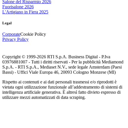
Salone del Risparmio 2026
Fuorisalone 2026
L'Artigiano in Fiera 2025
Legal
Corporate
Cookie Policy
Privacy Policy
Copyright © 1999-
2026
RTI S.p.A. Business Digital - P.Iva
03976881007 - Tutti i diritti riservati - Per la pubblicità Mediamond
S.p.A. - RTI S.p.A., Mediaset N.V., sede legale Amsterdam (Paesi
Bassi) - Uffici Viale Europa 46, 20093 Cologno Monzese (MI)
Rispetto ai contenuti e ai dati personali trasmessi e/o riprodotti è
vietata ogni utilizzazione funzionale all’addestramento di sistemi di
intelligenza artificiale generativa. È altresì fatto divieto espresso di
utilizzare mezzi automatizzati di data scraping.