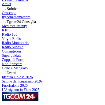
Amici
Rubriche
Oroscopo
#tgcom24amarcord
Tgcom24 Consiglia
Mediaset Infinity
R101
Radio 105
Virgin Radio
Radio Montecarlo
Radio Subasio
Comingsoon
Superguidatv
Zuppa di Porro
Non Sprecare
Cotto e Mangiato
Eventi
Identità Golose 2026
Salone del Risparmio 2026
Fuorisalone 2026
L'Artigiano in Fiera 2025