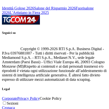
Identità Golose 2026
Salone del Risparmio 2026
Fuorisalone
2026
L'Artigiano in Fiera 2025
Seguici su
Copyright © 1999-
2026
RTI S.p.A. Business Digital -
P.Iva 03976881007 - Tutti i diritti riservati - Per la pubblicità
Mediamond S.p.A. - RTI S.p.A., Mediaset N.V., sede legale
Amsterdam (Paesi Bassi) - Uffici Viale Europa 46, 20093 Cologno
Monzese (MI)
Rispetto ai contenuti e ai dati personali trasmessi e/o
riprodotti è vietata ogni utilizzazione funzionale all’addestramento di
sistemi di intelligenza artificiale generativa. È altresì fatto divieto
espresso di utilizzare mezzi automatizzati di data scraping.
Legal
Corporate
Privacy Policy
Cookie Policy
Sezioni
Cronaca