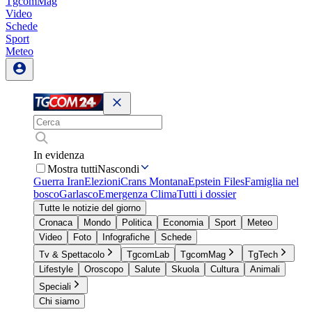
TgcomMag
Video
Schede
Sport
Meteo
In evidenza
Mostra tutti
Nascondi
Guerra Iran
Elezioni
Crans Montana
Epstein Files
Famiglia nel
bosco
Garlasco
Emergenza Clima
Tutti i dossier
Tutte le notizie del giorno
Cronaca
Mondo
Politica
Economia
Sport
Meteo
Video
Foto
Infografiche
Schede
Tv & Spettacolo
TgcomLab
TgcomMag
TgTech
Lifestyle
Oroscopo
Salute
Skuola
Cultura
Animali
Speciali
Chi siamo