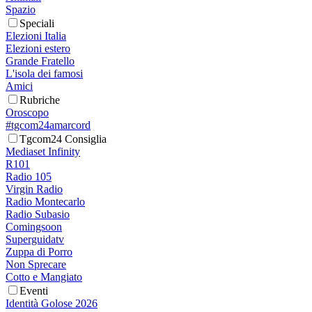
Spazio
Speciali
Elezioni Italia
Elezioni estero
Grande Fratello
L'isola dei famosi
Amici
Rubriche
Oroscopo
#tgcom24amarcord
Tgcom24 Consiglia
Mediaset Infinity
R101
Radio 105
Virgin Radio
Radio Montecarlo
Radio Subasio
Comingsoon
Superguidatv
Zuppa di Porro
Non Sprecare
Cotto e Mangiato
Eventi
Identità Golose 2026