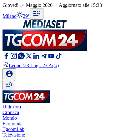
Giovedì 14 Maggio 2026
-
Aggiornato alle
15:38
Milano
29°
Leone
(23 Lug - 23 Ago)
Ultim'ora
Cronaca
Mondo
Economia
TgcomLab
Televisione