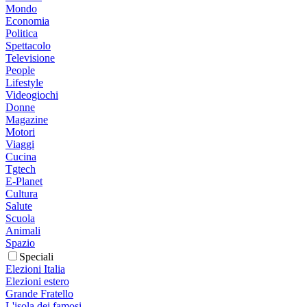
Mondo
Economia
Politica
Spettacolo
Televisione
People
Lifestyle
Videogiochi
Donne
Magazine
Motori
Viaggi
Cucina
Tgtech
E-Planet
Cultura
Salute
Scuola
Animali
Spazio
Speciali
Elezioni Italia
Elezioni estero
Grande Fratello
L'isola dei famosi