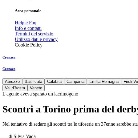
Area personale
Help e Faq
Info e contatti
Termini del servizio
Utilizzo dati e privacy
Cookie Policy
Cronaca
Cronaca
Abruzzo
Basilicata
Calabria
Campania
Emilia Romagna
Friuli V
Val d'Aosta
Veneto
L'agente aveva sparato un lacrimogeno
Scontri a Torino prima del derby:
Nel tentativo di sedare gli scontri tra le tifoserie un 37enne sarebbe st
di
Silvia Vada