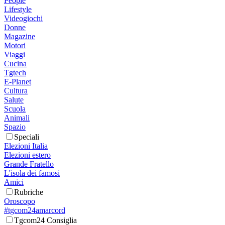
People
Lifestyle
Videogiochi
Donne
Magazine
Motori
Viaggi
Cucina
Tgtech
E-Planet
Cultura
Salute
Scuola
Animali
Spazio
Speciali
Elezioni Italia
Elezioni estero
Grande Fratello
L'isola dei famosi
Amici
Rubriche
Oroscopo
#tgcom24amarcord
Tgcom24 Consiglia