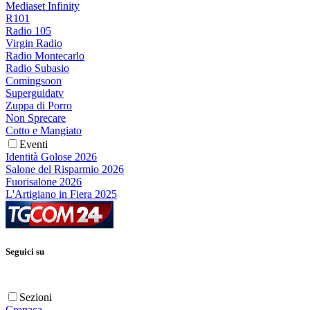
Mediaset Infinity
R101
Radio 105
Virgin Radio
Radio Montecarlo
Radio Subasio
Comingsoon
Superguidatv
Zuppa di Porro
Non Sprecare
Cotto e Mangiato
Eventi
Identità Golose 2026
Salone del Risparmio 2026
Fuorisalone 2026
L'Artigiano in Fiera 2025
Seguici su
Sezioni
Cronaca