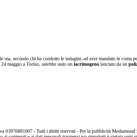
ivale ma, secondo chi ha condotto le indagini, ad aver mandato in coma pe
del 24 maggio a Torino, sarebbe stato un
lacrimogeno
lanciato da un
poli
va 03976881007 - Tutti i diritti riservati - Per la pubblicità Mediamon
o ai contenuti e ai dati personali trasmessi e/o riprodotti è vietata ogni 