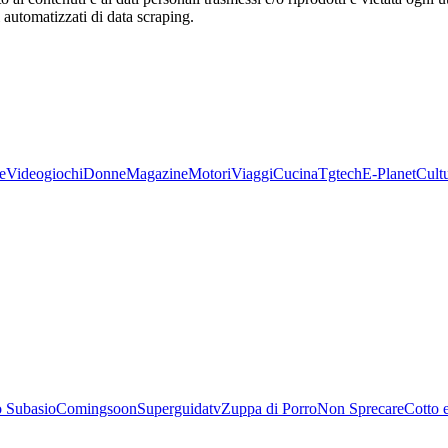
zi automatizzati di data scraping.
e
Videogiochi
Donne
Magazine
Motori
Viaggi
Cucina
Tgtech
E-Planet
Cult
 Subasio
Comingsoon
Superguidatv
Zuppa di Porro
Non Sprecare
Cotto 