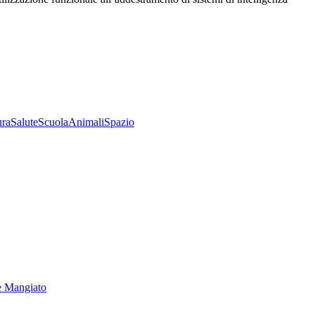
ura
Salute
Scuola
Animali
Spazio
e Mangiato