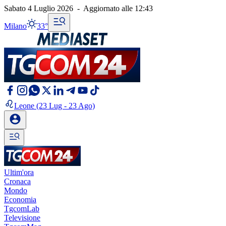
Sabato 4 Luglio 2026
-
Aggiornato alle
12:43
Milano
33°
Leone
(23 Lug - 23 Ago)
Ultim'ora
Cronaca
Mondo
Economia
TgcomLab
Televisione