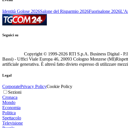
Identità Golose 2026
Salone del Risparmio 2026
Fuorisalone 2026
L'Ar
Seguici su
Copyright © 1999-
2026
RTI S.p.A. Business Digital - P.I
Bassi) - Uffici Viale Europa 46, 20093 Cologno Monzese (MI)
Rispett
artificiale generativa. È altresì fatto divieto espresso di utilizzare mez
Legal
Corporate
Privacy Policy
Cookie Policy
Sezioni
Cronaca
Mondo
Economia
Politica
Spettacolo
Televisione