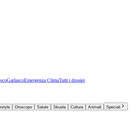
osco
Garlasco
Emergenza Clima
Tutti i dossier
estyle
Oroscopo
Salute
Skuola
Cultura
Animali
Speciali