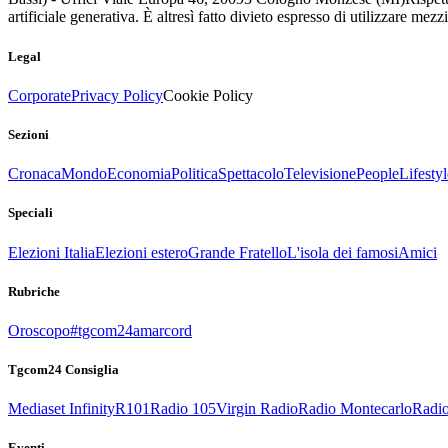
artificiale generativa. È altresì fatto divieto espresso di utilizzare mez
Legal
Corporate
Privacy Policy
Cookie Policy
Sezioni
Cronaca
Mondo
Economia
Politica
Spettacolo
Televisione
People
Lifestyl
Speciali
Elezioni Italia
Elezioni estero
Grande Fratello
L'isola dei famosi
Amici
Rubriche
Oroscopo
#tgcom24amarcord
Tgcom24 Consiglia
Mediaset Infinity
R101
Radio 105
Virgin Radio
Radio Montecarlo
Radio
Eventi