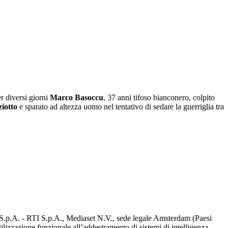
r diversi giorni
Marco Basoccu
, 37 anni tifoso bianconero, colpito
ziotto
e sparato ad altezza uomo nel tentativo di sedare la guerriglia tra
d S.p.A. - RTI S.p.A., Mediaset N.V., sede legale Amsterdam (Paesi
utilizzazione funzionale all’addestramento di sistemi di intelligenza