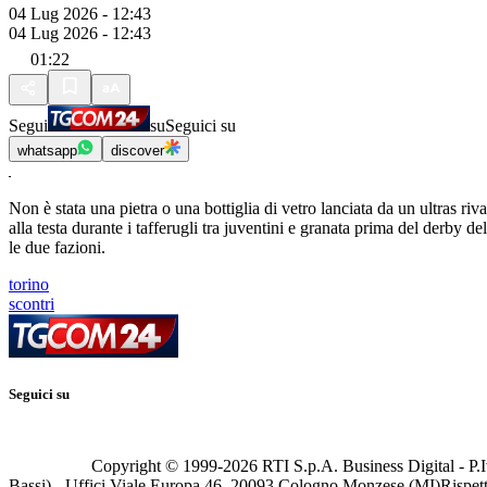
04 Lug 2026 - 12:43
04 Lug 2026 - 12:43
01:22
Segui
su
Seguici su
whatsapp
discover
Non è stata una pietra o una bottiglia di vetro lanciata da un ultras r
alla testa durante i tafferugli tra juventini e granata prima del derby 
le due fazioni.
torino
scontri
Seguici su
Copyright © 1999-
2026
RTI S.p.A. Business Digital - P.I
Bassi) - Uffici Viale Europa 46, 20093 Cologno Monzese (MI)
Rispett