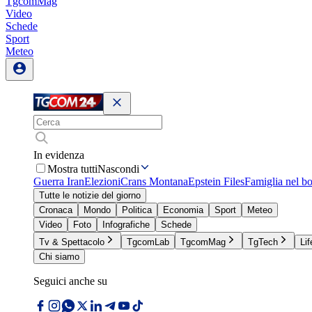
TgcomMag
Video
Schede
Sport
Meteo
In evidenza
Mostra tutti
Nascondi
Guerra Iran
Elezioni
Crans Montana
Epstein Files
Famiglia nel b
Tutte le notizie del giorno
Cronaca
Mondo
Politica
Economia
Sport
Meteo
Video
Foto
Infografiche
Schede
Tv & Spettacolo
TgcomLab
TgcomMag
TgTech
Lif
Chi siamo
Seguici anche su