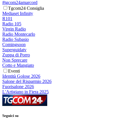
#tgcom24amarcord
Tgcom24 Consiglia
Mediaset Infinity
R101
Radio 105
Virgin Radio
Radio Montecarlo
Radio Subasio
Comingsoon
Superguidatv
Zuppa di Porro
Non Sprecare
Cotto e Mangiato
Eventi
Identità Golose 2026
Salone del Risparmio 2026
Fuorisalone 2026
L'Artigiano in Fiera 2025
Seguici su