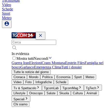
TgcomMag
Video
Schede
Sport
Meteo
In evidenza
Mostra tutti
Nascondi
Guerra Iran
Elezioni
Crans Montana
Epstein Files
Famiglia nel
bosco
Garlasco
Emergenza Clima
Tutti i dossier
Tutte le notizie del giorno
Cronaca
Mondo
Politica
Economia
Sport
Meteo
Video
Foto
Infografiche
Schede
Tv & Spettacolo
TgcomLab
TgcomMag
TgTech
Lifestyle
Oroscopo
Salute
Skuola
Cultura
Animali
Speciali
Chi siamo