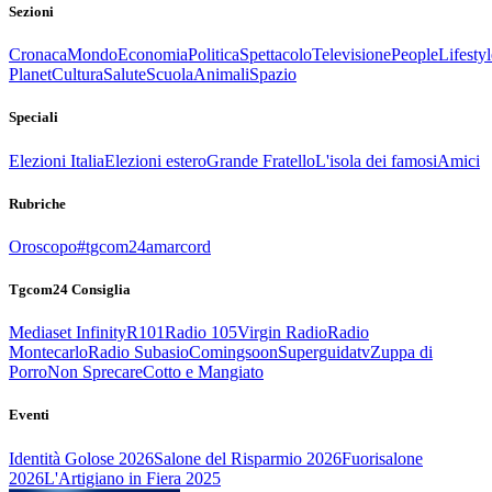
Sezioni
Cronaca
Mondo
Economia
Politica
Spettacolo
Televisione
People
Lifestyl
Planet
Cultura
Salute
Scuola
Animali
Spazio
Speciali
Elezioni Italia
Elezioni estero
Grande Fratello
L'isola dei famosi
Amici
Rubriche
Oroscopo
#tgcom24amarcord
Tgcom24 Consiglia
Mediaset Infinity
R101
Radio 105
Virgin Radio
Radio
Montecarlo
Radio Subasio
Comingsoon
Superguidatv
Zuppa di
Porro
Non Sprecare
Cotto e Mangiato
Eventi
Identità Golose 2026
Salone del Risparmio 2026
Fuorisalone
2026
L'Artigiano in Fiera 2025