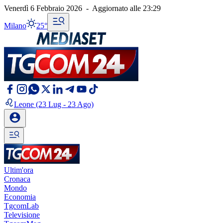
Venerdì 6 Febbraio 2026
-
Aggiornato alle
23:29
Milano
25°
Leone
(23 Lug - 23 Ago)
Ultim'ora
Cronaca
Mondo
Economia
TgcomLab
Televisione