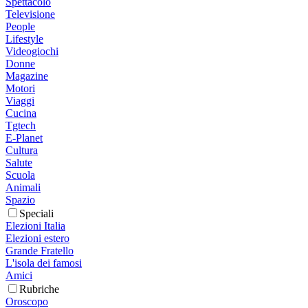
Spettacolo
Televisione
People
Lifestyle
Videogiochi
Donne
Magazine
Motori
Viaggi
Cucina
Tgtech
E-Planet
Cultura
Salute
Scuola
Animali
Spazio
Speciali
Elezioni Italia
Elezioni estero
Grande Fratello
L'isola dei famosi
Amici
Rubriche
Oroscopo