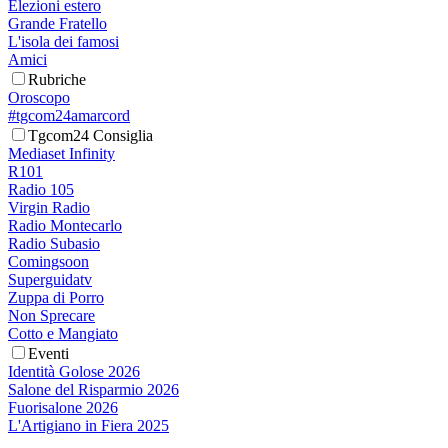
Elezioni estero
Grande Fratello
L'isola dei famosi
Amici
Rubriche
Oroscopo
#tgcom24amarcord
Tgcom24 Consiglia
Mediaset Infinity
R101
Radio 105
Virgin Radio
Radio Montecarlo
Radio Subasio
Comingsoon
Superguidatv
Zuppa di Porro
Non Sprecare
Cotto e Mangiato
Eventi
Identità Golose 2026
Salone del Risparmio 2026
Fuorisalone 2026
L'Artigiano in Fiera 2025