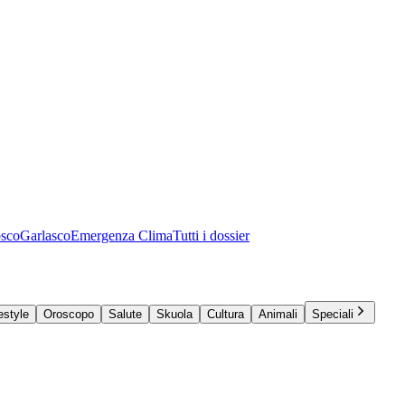
osco
Garlasco
Emergenza Clima
Tutti i dossier
estyle
Oroscopo
Salute
Skuola
Cultura
Animali
Speciali