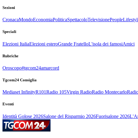
Sezioni
Cronaca
Mondo
Economia
Politica
Spettacolo
Televisione
People
Lifestyl
Speciali
Elezioni Italia
Elezioni estero
Grande Fratello
L'isola dei famosi
Amici
Rubriche
Oroscopo
#tgcom24amarcord
Tgcom24 Consiglia
Mediaset Infinity
R101
Radio 105
Virgin Radio
Radio Montecarlo
Radio
Eventi
Identità Golose 2026
Salone del Risparmio 2026
Fuorisalone 2026
L'Ar