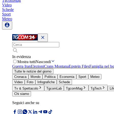
TgcomMag
Video
Schede
Sport
Meteo
In evidenza
Mostra tutti
Nascondi
Guerra Iran
Elezioni
Crans Montana
Epstein Files
Famiglia nel b
Tutte le notizie del giorno
Cronaca
Mondo
Politica
Economia
Sport
Meteo
Video
Foto
Infografiche
Schede
Tv & Spettacolo
TgcomLab
TgcomMag
TgTech
Lif
Chi siamo
Seguici anche su