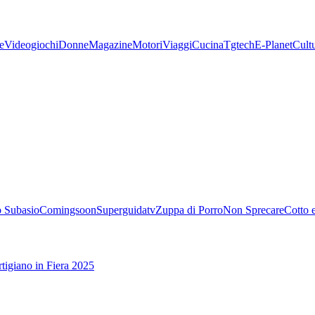
e
Videogiochi
Donne
Magazine
Motori
Viaggi
Cucina
Tgtech
E-Planet
Cult
 Subasio
Comingsoon
Superguidatv
Zuppa di Porro
Non Sprecare
Cotto 
tigiano in Fiera 2025