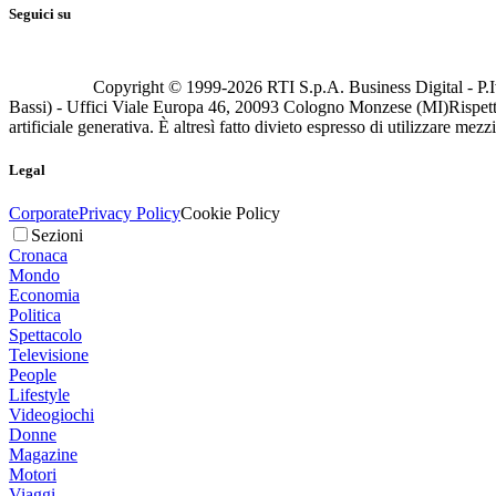
Seguici su
Copyright © 1999-
2026
RTI S.p.A. Business Digital - P.I
Bassi) - Uffici Viale Europa 46, 20093 Cologno Monzese (MI)
Rispett
artificiale generativa. È altresì fatto divieto espresso di utilizzare mez
Legal
Corporate
Privacy Policy
Cookie Policy
Sezioni
Cronaca
Mondo
Economia
Politica
Spettacolo
Televisione
People
Lifestyle
Videogiochi
Donne
Magazine
Motori
Viaggi