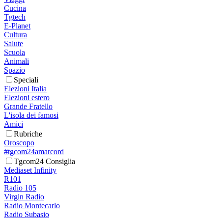
Cucina
Tgtech
E-Planet
Cultura
Salute
Scuola
Animali
Spazio
Speciali
Elezioni Italia
Elezioni estero
Grande Fratello
L'isola dei famosi
Amici
Rubriche
Oroscopo
#tgcom24amarcord
Tgcom24 Consiglia
Mediaset Infinity
R101
Radio 105
Virgin Radio
Radio Montecarlo
Radio Subasio