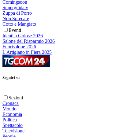
Comingsoon
Superguidatv
Zuppa di Porro
Non Sprecare
Cotto e Mangiato
Eventi
Identità Golose 2026
Salone del Risparmio 2026
Fuorisalone 2026
L'Artigiano in Fiera 2025
Seguici su
Sezioni
Cronaca
Mondo
Economia
Politica
Spettacolo
Televisione
People