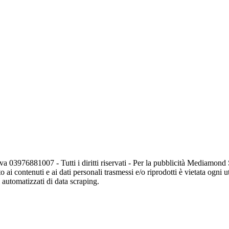
va 03976881007 - Tutti i diritti riservati - Per la pubblicità Mediamon
o ai contenuti e ai dati personali trasmessi e/o riprodotti è vietata ogni 
zi automatizzati di data scraping.