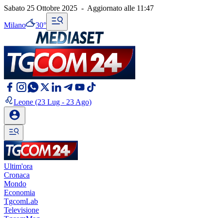
Sabato 25 Ottobre 2025
-
Aggiornato alle
11:47
Milano
30°
Leone
(23 Lug - 23 Ago)
Ultim'ora
Cronaca
Mondo
Economia
TgcomLab
Televisione