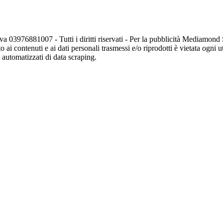
va 03976881007 - Tutti i diritti riservati - Per la pubblicità Mediamon
o ai contenuti e ai dati personali trasmessi e/o riprodotti è vietata ogni 
zi automatizzati di data scraping.