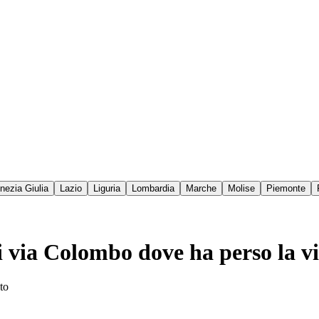
enezia Giulia
Lazio
Liguria
Lombardia
Marche
Molise
Piemonte
i via Colombo dove ha perso la v
uto