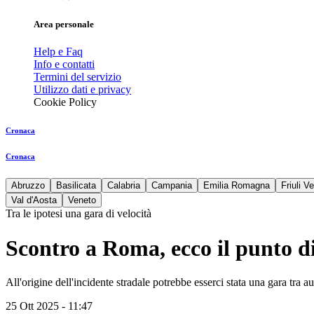
Area personale
Help e Faq
Info e contatti
Termini del servizio
Utilizzo dati e privacy
Cookie Policy
Cronaca
Cronaca
Abruzzo
Basilicata
Calabria
Campania
Emilia Romagna
Friuli V
Val d'Aosta
Veneto
Tra le ipotesi una gara di velocità
Scontro a Roma, ecco il punto d
All'origine dell'incidente stradale potrebbe esserci stata una gara tra a
25 Ott 2025 - 11:47