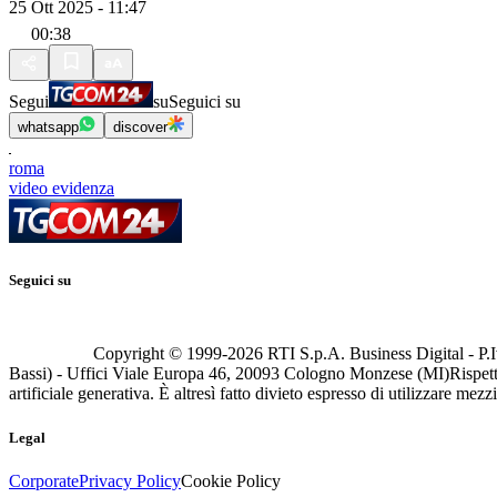
25 Ott 2025 - 11:47
00:38
Segui
su
Seguici su
whatsapp
discover
roma
video evidenza
Seguici su
Copyright © 1999-
2026
RTI S.p.A. Business Digital - P.I
Bassi) - Uffici Viale Europa 46, 20093 Cologno Monzese (MI)
Rispett
artificiale generativa. È altresì fatto divieto espresso di utilizzare mez
Legal
Corporate
Privacy Policy
Cookie Policy