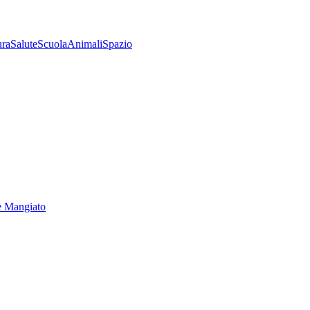
ura
Salute
Scuola
Animali
Spazio
e Mangiato