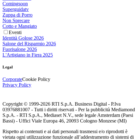
Comingsoon
Superguidatv
Zuppa di Porro
Non Sprecare
Cotto e Mangiato
Eventi
Identità Golose 2026
Salone del Risparmio 2026
Fuorisalone 2026
L'Artigiano in Fiera 2025
Legal
Corporate
Cookie Policy
Privacy Policy
Copyright © 1999-
2026
RTI S.p.A. Business Digital - P.Iva
03976881007 - Tutti i diritti riservati - Per la pubblicità Mediamond
S.p.A. - RTI S.p.A., Mediaset N.V., sede legale Amsterdam (Paesi
Bassi) - Uffici Viale Europa 46, 20093 Cologno Monzese (MI)
Rispetto ai contenuti e ai dati personali trasmessi e/o riprodotti è
vietata ogni utilizzazione funzionale all’addestramento di sistemi di