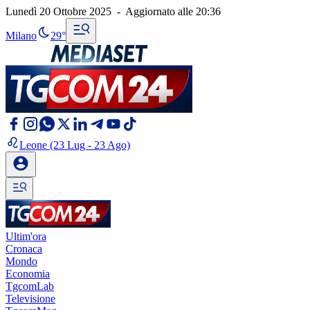
Lunedì 20 Ottobre 2025
-
Aggiornato alle
20:36
Milano
29°
Leone
(23 Lug - 23 Ago)
Ultim'ora
Cronaca
Mondo
Economia
TgcomLab
Televisione