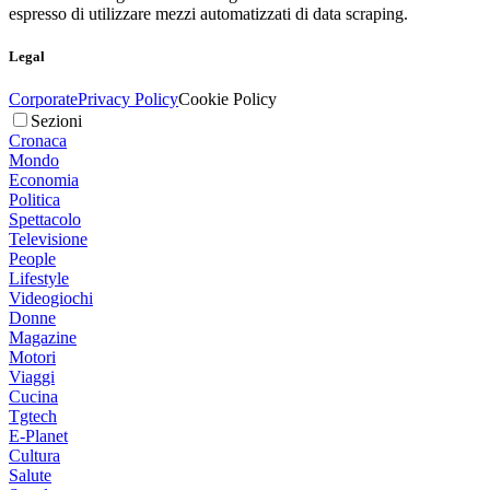
espresso di utilizzare mezzi automatizzati di data scraping.
Legal
Corporate
Privacy Policy
Cookie Policy
Sezioni
Cronaca
Mondo
Economia
Politica
Spettacolo
Televisione
People
Lifestyle
Videogiochi
Donne
Magazine
Motori
Viaggi
Cucina
Tgtech
E-Planet
Cultura
Salute