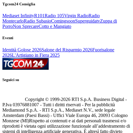
Tgcom24 Consiglia
Mediaset Infinity
R101
Radio 105
Virgin Radio
Radio
Montecarlo
Radio Subasio
Comingsoon
Superguidatv
Zuppa di
Porro
Non Sprecare
Cotto e Mangiato
Eventi
Identità Golose 2026
Salone del Risparmio 2026
Fuorisalone
2026
L'Artigiano in Fiera 2025
Seguici su
Copyright © 1999-
2026
RTI S.p.A. Business Digital -
P.Iva 03976881007 - Tutti i diritti riservati - Per la pubblicità
Mediamond S.p.A. - RTI S.p.A., Mediaset N.V., sede legale
Amsterdam (Paesi Bassi) - Uffici Viale Europa 46, 20093 Cologno
Monzese (MI)
Rispetto ai contenuti e ai dati personali trasmessi e/o
riprodotti è vietata ogni utilizzazione funzionale all’addestramento di
sistemi di intelligenza artificiale generativa. È altresì fatto divieto