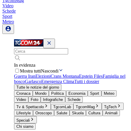
TgcomMag
Video
Schede
Sport
Meteo
In evidenza
Mostra tutti
Nascondi
Guerra Iran
Elezioni
Crans Montana
Epstein Files
Famiglia nel
bosco
Garlasco
Emergenza Clima
Tutti i dossier
Tutte le notizie del giorno
Cronaca
Mondo
Politica
Economia
Sport
Meteo
Video
Foto
Infografiche
Schede
Tv & Spettacolo
TgcomLab
TgcomMag
TgTech
Lifestyle
Oroscopo
Salute
Skuola
Cultura
Animali
Speciali
Chi siamo