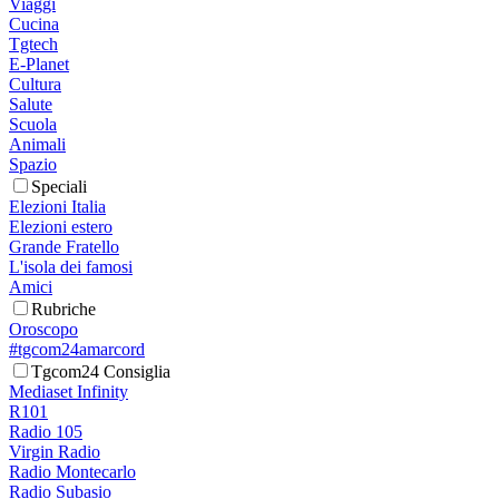
Viaggi
Cucina
Tgtech
E-Planet
Cultura
Salute
Scuola
Animali
Spazio
Speciali
Elezioni Italia
Elezioni estero
Grande Fratello
L'isola dei famosi
Amici
Rubriche
Oroscopo
#tgcom24amarcord
Tgcom24 Consiglia
Mediaset Infinity
R101
Radio 105
Virgin Radio
Radio Montecarlo
Radio Subasio