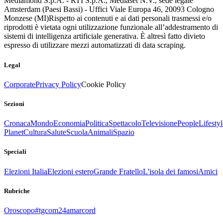
Mediamond S.p.A. - RTI S.p.A., Mediaset N.V., sede legale
Amsterdam (Paesi Bassi) - Uffici Viale Europa 46, 20093 Cologno
Monzese (MI)
Rispetto ai contenuti e ai dati personali trasmessi e/o
riprodotti è vietata ogni utilizzazione funzionale all’addestramento di
sistemi di intelligenza artificiale generativa. È altresì fatto divieto
espresso di utilizzare mezzi automatizzati di data scraping.
Legal
Corporate
Privacy Policy
Cookie Policy
Sezioni
Cronaca
Mondo
Economia
Politica
Spettacolo
Televisione
People
Lifestyl
Planet
Cultura
Salute
Scuola
Animali
Spazio
Speciali
Elezioni Italia
Elezioni estero
Grande Fratello
L'isola dei famosi
Amici
Rubriche
Oroscopo
#tgcom24amarcord