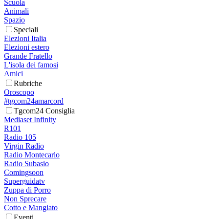
Scuola
Animali
Spazio
Speciali
Elezioni Italia
Elezioni estero
Grande Fratello
L'isola dei famosi
Amici
Rubriche
Oroscopo
#tgcom24amarcord
Tgcom24 Consiglia
Mediaset Infinity
R101
Radio 105
Virgin Radio
Radio Montecarlo
Radio Subasio
Comingsoon
Superguidatv
Zuppa di Porro
Non Sprecare
Cotto e Mangiato
Eventi