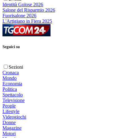
Identità Golose 2026
Salone del Risparmio 2026
Fuorisalone 2026
L'Artigiano in Fiera 2025
Seguici su
Sezioni
Cronaca
Mondo
Economia
Politica
Spettacolo
Televisione
People
Lifestyle
Videogiochi
Donne
Magazine
Motori