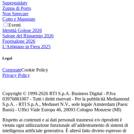
Superguidatv
Zuppa di Porro
Non Sprecare
Cotto e Mangiato
Eventi
Identità Golose 2026
Salone del Risparmio 2026
Fuorisalone 2026
L'Artigiano in Fiera 2025
Legal
Corporate
Cookie Policy
Privacy Policy
Copyright © 1999-
2026
RTI S.p.A. Business Digital - P.Iva
03976881007 - Tutti i diritti riservati - Per la pubblicità Mediamond
S.p.A. - RTI S.p.A., Mediaset N.V., sede legale Amsterdam (Paesi
Bassi) - Uffici Viale Europa 46, 20093 Cologno Monzese (MI)
Rispetto ai contenuti e ai dati personali trasmessi e/o riprodotti è
vietata ogni utilizzazione funzionale all’addestramento di sistemi di
intelligenza artificiale generativa. È altresì fatto divieto espresso di