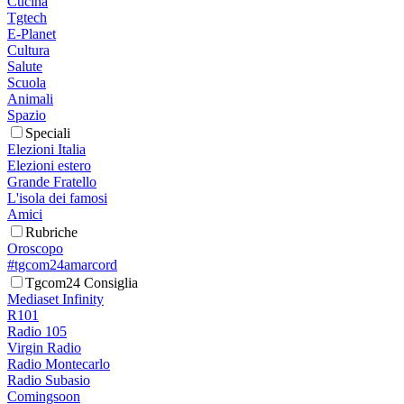
Cucina
Tgtech
E-Planet
Cultura
Salute
Scuola
Animali
Spazio
Speciali
Elezioni Italia
Elezioni estero
Grande Fratello
L'isola dei famosi
Amici
Rubriche
Oroscopo
#tgcom24amarcord
Tgcom24 Consiglia
Mediaset Infinity
R101
Radio 105
Virgin Radio
Radio Montecarlo
Radio Subasio
Comingsoon