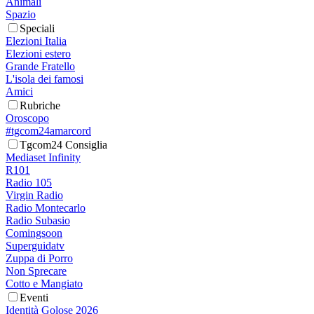
Animali
Spazio
Speciali
Elezioni Italia
Elezioni estero
Grande Fratello
L'isola dei famosi
Amici
Rubriche
Oroscopo
#tgcom24amarcord
Tgcom24 Consiglia
Mediaset Infinity
R101
Radio 105
Virgin Radio
Radio Montecarlo
Radio Subasio
Comingsoon
Superguidatv
Zuppa di Porro
Non Sprecare
Cotto e Mangiato
Eventi
Identità Golose 2026