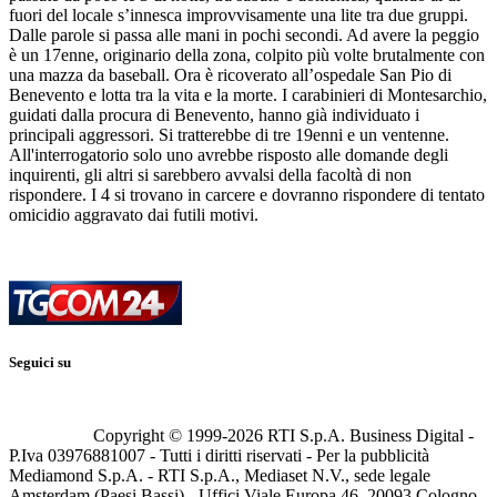
fuori del locale s’innesca improvvisamente una lite tra due gruppi.
Dalle parole si passa alle mani in pochi secondi. Ad avere la peggio
è un 17enne, originario della zona, colpito più volte brutalmente con
una mazza da baseball. Ora è ricoverato all’ospedale San Pio di
Benevento e lotta tra la vita e la morte. I carabinieri di Montesarchio,
guidati dalla procura di Benevento, hanno già individuato i
principali aggressori. Si tratterebbe di tre 19enni e un ventenne.
All'interrogatorio solo uno avrebbe risposto alle domande degli
inquirenti, gli altri si sarebbero avvalsi della facoltà di non
rispondere. I 4 si trovano in carcere e dovranno rispondere di tentato
omicidio aggravato dai futili motivi.
Seguici su
Copyright © 1999-
2026
RTI S.p.A. Business Digital -
P.Iva 03976881007 - Tutti i diritti riservati - Per la pubblicità
Mediamond S.p.A. - RTI S.p.A., Mediaset N.V., sede legale
Amsterdam (Paesi Bassi) - Uffici Viale Europa 46, 20093 Cologno