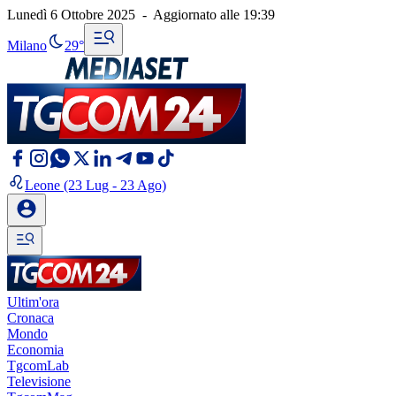
Lunedì 6 Ottobre 2025
-
Aggiornato alle
19:39
Milano
29°
Leone
(23 Lug - 23 Ago)
Ultim'ora
Cronaca
Mondo
Economia
TgcomLab
Televisione