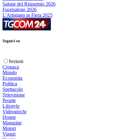
Salone del Risparmio 2026
Fuorisalone 2026
L'Artigiano in Fiera 2025
Seguici su
Sezioni
Cronaca
Mondo
Economia
Politica
Spettacolo
Televisione
People
Lifestyle
Videogiochi
Donne
Magazine
Motori
Viaggi