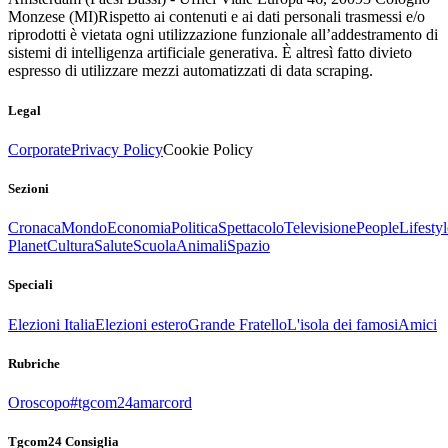
Monzese (MI)
Rispetto ai contenuti e ai dati personali trasmessi e/o
riprodotti è vietata ogni utilizzazione funzionale all’addestramento di
sistemi di intelligenza artificiale generativa. È altresì fatto divieto
espresso di utilizzare mezzi automatizzati di data scraping.
Legal
Corporate
Privacy Policy
Cookie Policy
Sezioni
Cronaca
Mondo
Economia
Politica
Spettacolo
Televisione
People
Lifestyl
Planet
Cultura
Salute
Scuola
Animali
Spazio
Speciali
Elezioni Italia
Elezioni estero
Grande Fratello
L'isola dei famosi
Amici
Rubriche
Oroscopo
#tgcom24amarcord
Tgcom24 Consiglia