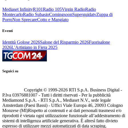
Mediaset Infinity
R101
Radio 105
Virgin Radio
Radio
Montecarlo
Radio Subasio
Comingsoon
Superguidatv
Zuppa di
Porro
Non Sprecare
Cotto e Mangiato
Eventi
Identità Golose 2026
Salone del Risparmio 2026
Fuorisalone
2026
L'Artigiano in Fiera 2025
Seguici su
Copyright © 1999-
2026
RTI S.p.A. Business Digital -
P.Iva 03976881007 - Tutti i diritti riservati - Per la pubblicità
Mediamond S.p.A. - RTI S.p.A., Mediaset N.V., sede legale
Amsterdam (Paesi Bassi) - Uffici Viale Europa 46, 20093 Cologno
Monzese (MI)
Rispetto ai contenuti e ai dati personali trasmessi e/o
riprodotti è vietata ogni utilizzazione funzionale all’addestramento di
sistemi di intelligenza artificiale generativa. È altresì fatto divieto
espresso di utilizzare mezzi automatizzati di data scraping.