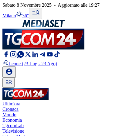
Sabato 8 Novembre 2025
-
Aggiornato alle
19:27
Milano
36°
Leone
(23 Lug - 23 Ago)
Ultim'ora
Cronaca
Mondo
Economia
TgcomLab
Televisione