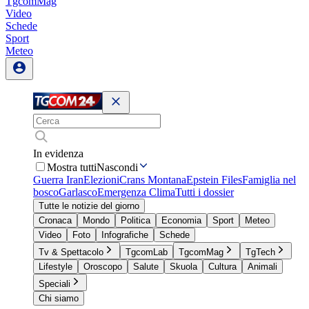
TgcomMag
Video
Schede
Sport
Meteo
In evidenza
Mostra tutti
Nascondi
Guerra Iran
Elezioni
Crans Montana
Epstein Files
Famiglia nel
bosco
Garlasco
Emergenza Clima
Tutti i dossier
Tutte le notizie del giorno
Cronaca
Mondo
Politica
Economia
Sport
Meteo
Video
Foto
Infografiche
Schede
Tv & Spettacolo
TgcomLab
TgcomMag
TgTech
Lifestyle
Oroscopo
Salute
Skuola
Cultura
Animali
Speciali
Chi siamo