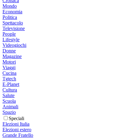
Cronaca
Mondo
Economia
Politica
Spettacolo
Televisione
People
Lifestyle
Videogiochi
Donne
Magazine
Motori
Viaggi
Cucina
Tgtech
E-Planet
Cultura
Salute
Scuola
Animali
Spazio
Speciali
Elezioni Italia
Elezioni estero
Grande Fratello