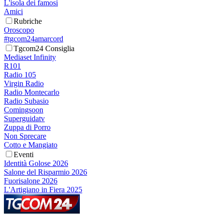
L'isola dei famosi
Amici
Rubriche
Oroscopo
#tgcom24amarcord
Tgcom24 Consiglia
Mediaset Infinity
R101
Radio 105
Virgin Radio
Radio Montecarlo
Radio Subasio
Comingsoon
Superguidatv
Zuppa di Porro
Non Sprecare
Cotto e Mangiato
Eventi
Identità Golose 2026
Salone del Risparmio 2026
Fuorisalone 2026
L'Artigiano in Fiera 2025