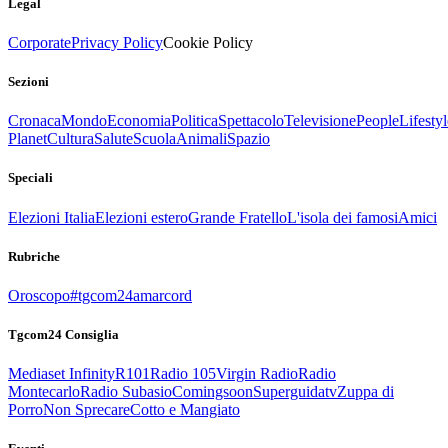
Legal
Corporate
Privacy Policy
Cookie Policy
Sezioni
Cronaca
Mondo
Economia
Politica
Spettacolo
Televisione
People
Lifestyl
Planet
Cultura
Salute
Scuola
Animali
Spazio
Speciali
Elezioni Italia
Elezioni estero
Grande Fratello
L'isola dei famosi
Amici
Rubriche
Oroscopo
#tgcom24amarcord
Tgcom24 Consiglia
Mediaset Infinity
R101
Radio 105
Virgin Radio
Radio
Montecarlo
Radio Subasio
Comingsoon
Superguidatv
Zuppa di
Porro
Non Sprecare
Cotto e Mangiato