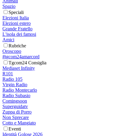
Animali
Spazio
Speciali
Elezioni Italia
Elezioni estero
Grande Fratello
L'isola dei famosi
Amici
Rubriche
Oroscopo
#tgcom24amarcord
Tgcom24 Consiglia
Mediaset Infinity
R101
Radio 105
Virgin Radio
Radio Montecarlo
Radio Subasio
Comingsoon
Superguidatv
Zuppa di Porro
Non Sprecare
Cotto e Mangiato
Eventi
Identità Golose 2026