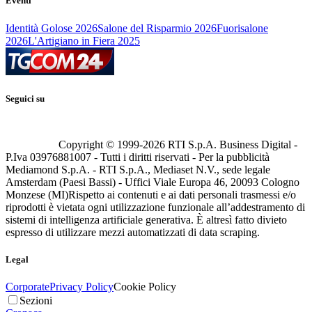
Eventi
Identità Golose 2026
Salone del Risparmio 2026
Fuorisalone
2026
L'Artigiano in Fiera 2025
Seguici su
Copyright © 1999-
2026
RTI S.p.A. Business Digital -
P.Iva 03976881007 - Tutti i diritti riservati - Per la pubblicità
Mediamond S.p.A. - RTI S.p.A., Mediaset N.V., sede legale
Amsterdam (Paesi Bassi) - Uffici Viale Europa 46, 20093 Cologno
Monzese (MI)
Rispetto ai contenuti e ai dati personali trasmessi e/o
riprodotti è vietata ogni utilizzazione funzionale all’addestramento di
sistemi di intelligenza artificiale generativa. È altresì fatto divieto
espresso di utilizzare mezzi automatizzati di data scraping.
Legal
Corporate
Privacy Policy
Cookie Policy
Sezioni