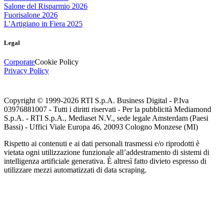
Salone del Risparmio 2026
Fuorisalone 2026
L'Artigiano in Fiera 2025
Legal
Corporate
Cookie Policy
Privacy Policy
Copyright © 1999-
2026
RTI S.p.A. Business Digital - P.Iva
03976881007 - Tutti i diritti riservati - Per la pubblicità Mediamond
S.p.A. - RTI S.p.A., Mediaset N.V., sede legale Amsterdam (Paesi
Bassi) - Uffici Viale Europa 46, 20093 Cologno Monzese (MI)
Rispetto ai contenuti e ai dati personali trasmessi e/o riprodotti è
vietata ogni utilizzazione funzionale all’addestramento di sistemi di
intelligenza artificiale generativa. È altresì fatto divieto espresso di
utilizzare mezzi automatizzati di data scraping.