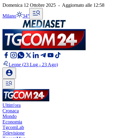
Domenica 12 Ottobre 2025
-
Aggiornato alle
12:58
Milano
34°
Leone
(23 Lug - 23 Ago)
Ultim'ora
Cronaca
Mondo
Economia
TgcomLab
Televisione