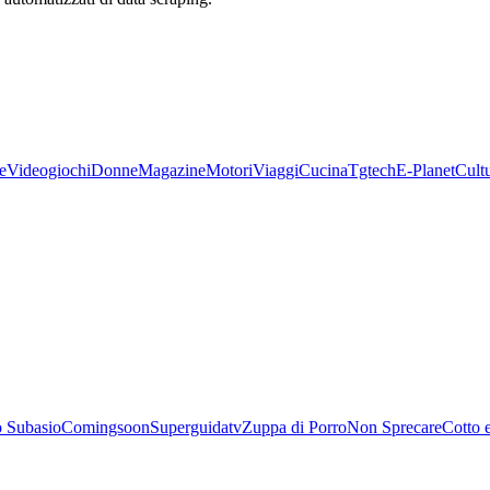
e
Videogiochi
Donne
Magazine
Motori
Viaggi
Cucina
Tgtech
E-Planet
Cult
 Subasio
Comingsoon
Superguidatv
Zuppa di Porro
Non Sprecare
Cotto 