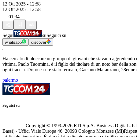
12 Ott 2025 - 12:58
12 Ott 2025 - 12:58
01:34
Segui
su
Seguici su
whatsapp
discover
Ha cercato di bloccare un gruppo di giovani che stavano aggredendo un
vittima, Paolo Taormina, è il figlio del titolare di un noto bar della z
ogni traccia. Dopo essere stato fermato, Gaetano Maranzano, 28enne or
palermo
Seguici su
Copyright © 1999-
2026
RTI S.p.A. Business Digital - P.I
Bassi) - Uffici Viale Europa 46, 20093 Cologno Monzese (MI)
Rispett
artificiale generativa. È altresì fatto divieto espresso di utilizzare mez