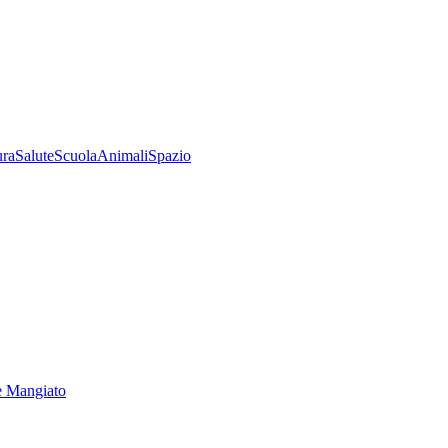
ura
Salute
Scuola
Animali
Spazio
e Mangiato