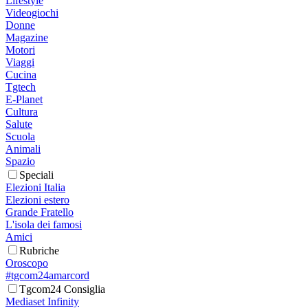
Lifestyle
Videogiochi
Donne
Magazine
Motori
Viaggi
Cucina
Tgtech
E-Planet
Cultura
Salute
Scuola
Animali
Spazio
Speciali
Elezioni Italia
Elezioni estero
Grande Fratello
L'isola dei famosi
Amici
Rubriche
Oroscopo
#tgcom24amarcord
Tgcom24 Consiglia
Mediaset Infinity