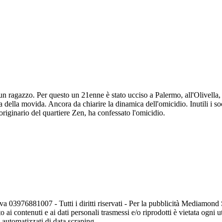
 ragazzo. Per questo un 21enne è stato ucciso a Palermo, all'Olivella, s
ona della movida. Ancora da chiarire la dinamica dell'omicidio. Inutili i 
iginario del quartiere Zen, ha confessato l'omicidio.
va 03976881007 - Tutti i diritti riservati - Per la pubblicità Mediamon
o ai contenuti e ai dati personali trasmessi e/o riprodotti è vietata ogni 
zi automatizzati di data scraping.