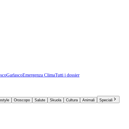
osco
Garlasco
Emergenza Clima
Tutti i dossier
estyle
Oroscopo
Salute
Skuola
Cultura
Animali
Speciali