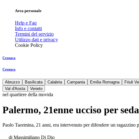
Area personale
Help e Faq
Info e contatti
Termini del servizio
Utilizzo dati e privacy
Cookie Policy
Cronaca
Cronaca
Abruzzo
Basilicata
Calabria
Campania
Emilia Romagna
Friuli V
Val d'Aosta
Veneto
nel quartiere della movida
Palermo, 21enne ucciso per sedar
Paolo Taormina, 21 anni, era intervenuto per difendere un ragazzino p
di
Massimiliano Di Dio