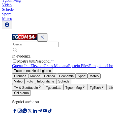
TgcomMag
Video
Schede
Sport
Meteo
In evidenza
Mostra tutti
Nascondi
Guerra Iran
Elezioni
Crans Montana
Epstein Files
Famiglia nel b
Tutte le notizie del giorno
Cronaca
Mondo
Politica
Economia
Sport
Meteo
Video
Foto
Infografiche
Schede
Tv & Spettacolo
TgcomLab
TgcomMag
TgTech
Lif
Chi siamo
Seguici anche su