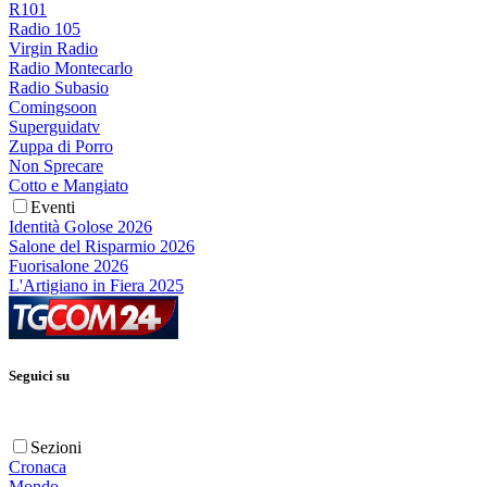
R101
Radio 105
Virgin Radio
Radio Montecarlo
Radio Subasio
Comingsoon
Superguidatv
Zuppa di Porro
Non Sprecare
Cotto e Mangiato
Eventi
Identità Golose 2026
Salone del Risparmio 2026
Fuorisalone 2026
L'Artigiano in Fiera 2025
Seguici su
Sezioni
Cronaca
Mondo