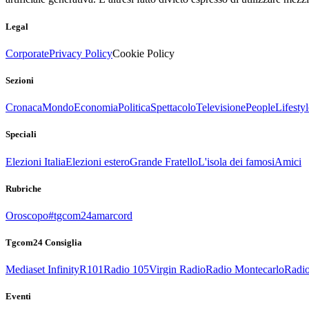
Legal
Corporate
Privacy Policy
Cookie Policy
Sezioni
Cronaca
Mondo
Economia
Politica
Spettacolo
Televisione
People
Lifestyl
Speciali
Elezioni Italia
Elezioni estero
Grande Fratello
L'isola dei famosi
Amici
Rubriche
Oroscopo
#tgcom24amarcord
Tgcom24 Consiglia
Mediaset Infinity
R101
Radio 105
Virgin Radio
Radio Montecarlo
Radio
Eventi