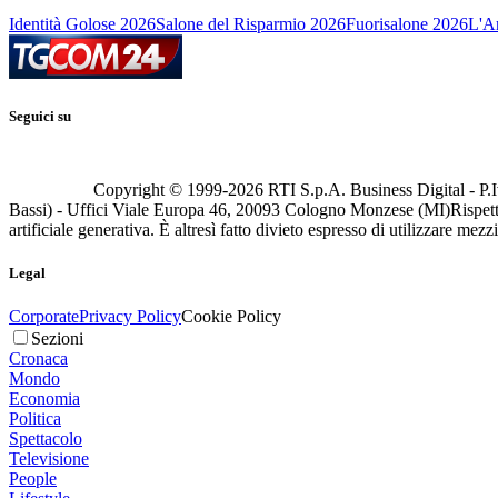
Identità Golose 2026
Salone del Risparmio 2026
Fuorisalone 2026
L'Ar
Seguici su
Copyright © 1999-
2026
RTI S.p.A. Business Digital - P.I
Bassi) - Uffici Viale Europa 46, 20093 Cologno Monzese (MI)
Rispett
artificiale generativa. È altresì fatto divieto espresso di utilizzare mez
Legal
Corporate
Privacy Policy
Cookie Policy
Sezioni
Cronaca
Mondo
Economia
Politica
Spettacolo
Televisione
People