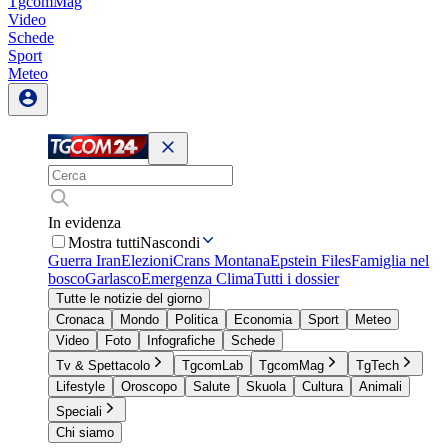
TgcomMag
Video
Schede
Sport
Meteo
In evidenza
Mostra tutti
Nascondi
Guerra Iran
Elezioni
Crans Montana
Epstein Files
Famiglia nel
bosco
Garlasco
Emergenza Clima
Tutti i dossier
Tutte le notizie del giorno
Cronaca
Mondo
Politica
Economia
Sport
Meteo
Video
Foto
Infografiche
Schede
Tv & Spettacolo
TgcomLab
TgcomMag
TgTech
Lifestyle
Oroscopo
Salute
Skuola
Cultura
Animali
Speciali
Chi siamo