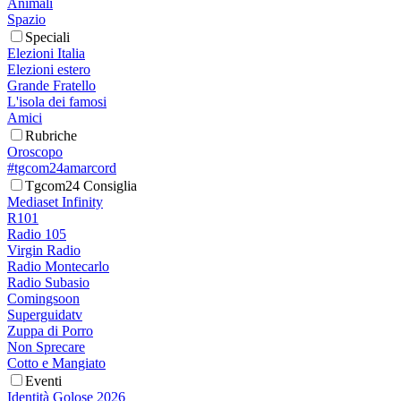
Animali
Spazio
Speciali
Elezioni Italia
Elezioni estero
Grande Fratello
L'isola dei famosi
Amici
Rubriche
Oroscopo
#tgcom24amarcord
Tgcom24 Consiglia
Mediaset Infinity
R101
Radio 105
Virgin Radio
Radio Montecarlo
Radio Subasio
Comingsoon
Superguidatv
Zuppa di Porro
Non Sprecare
Cotto e Mangiato
Eventi
Identità Golose 2026