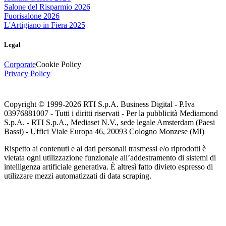
Salone del Risparmio 2026
Fuorisalone 2026
L'Artigiano in Fiera 2025
Legal
Corporate
Cookie Policy
Privacy Policy
Copyright © 1999-
2026
RTI S.p.A. Business Digital - P.Iva
03976881007 - Tutti i diritti riservati - Per la pubblicità Mediamond
S.p.A. - RTI S.p.A., Mediaset N.V., sede legale Amsterdam (Paesi
Bassi) - Uffici Viale Europa 46, 20093 Cologno Monzese (MI)
Rispetto ai contenuti e ai dati personali trasmessi e/o riprodotti è
vietata ogni utilizzazione funzionale all’addestramento di sistemi di
intelligenza artificiale generativa. È altresì fatto divieto espresso di
utilizzare mezzi automatizzati di data scraping.