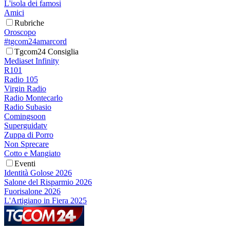
L'isola dei famosi
Amici
Rubriche
Oroscopo
#tgcom24amarcord
Tgcom24 Consiglia
Mediaset Infinity
R101
Radio 105
Virgin Radio
Radio Montecarlo
Radio Subasio
Comingsoon
Superguidatv
Zuppa di Porro
Non Sprecare
Cotto e Mangiato
Eventi
Identità Golose 2026
Salone del Risparmio 2026
Fuorisalone 2026
L'Artigiano in Fiera 2025