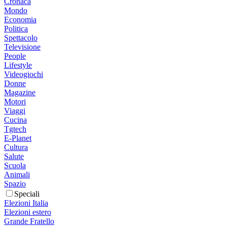
Cronaca
Mondo
Economia
Politica
Spettacolo
Televisione
People
Lifestyle
Videogiochi
Donne
Magazine
Motori
Viaggi
Cucina
Tgtech
E-Planet
Cultura
Salute
Scuola
Animali
Spazio
Speciali
Elezioni Italia
Elezioni estero
Grande Fratello