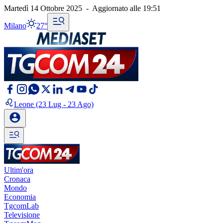
Martedì 14 Ottobre 2025
-
Aggiornato alle
19:51
Milano
27°
Leone
(23 Lug - 23 Ago)
Ultim'ora
Cronaca
Mondo
Economia
TgcomLab
Televisione