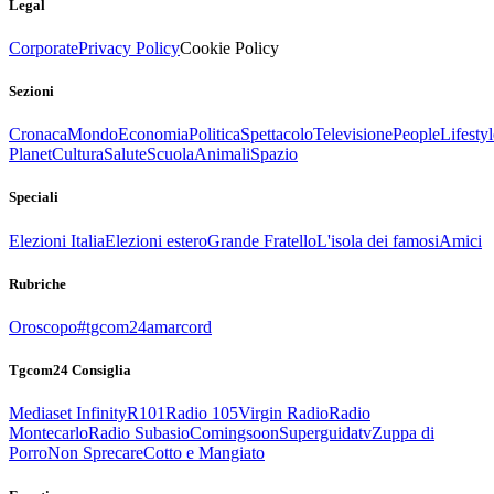
Legal
Corporate
Privacy Policy
Cookie Policy
Sezioni
Cronaca
Mondo
Economia
Politica
Spettacolo
Televisione
People
Lifestyl
Planet
Cultura
Salute
Scuola
Animali
Spazio
Speciali
Elezioni Italia
Elezioni estero
Grande Fratello
L'isola dei famosi
Amici
Rubriche
Oroscopo
#tgcom24amarcord
Tgcom24 Consiglia
Mediaset Infinity
R101
Radio 105
Virgin Radio
Radio
Montecarlo
Radio Subasio
Comingsoon
Superguidatv
Zuppa di
Porro
Non Sprecare
Cotto e Mangiato