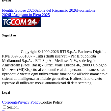
Eventi
Identità Golose 2026
Salone del Risparmio 2026
Fuorisalone
2026
L'Artigiano in Fiera 2025
Seguici su
Copyright © 1999-
2026
RTI S.p.A. Business Digital -
P.Iva 03976881007 - Tutti i diritti riservati - Per la pubblicità
Mediamond S.p.A. - RTI S.p.A., Mediaset N.V., sede legale
Amsterdam (Paesi Bassi) - Uffici Viale Europa 46, 20093 Cologno
Monzese (MI)
Rispetto ai contenuti e ai dati personali trasmessi e/o
riprodotti è vietata ogni utilizzazione funzionale all’addestramento di
sistemi di intelligenza artificiale generativa. È altresì fatto divieto
espresso di utilizzare mezzi automatizzati di data scraping.
Legal
Corporate
Privacy Policy
Cookie Policy
Sezioni