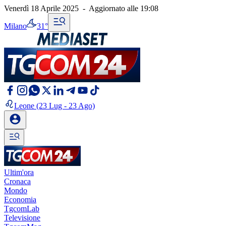
Venerdì 18 Aprile 2025
-
Aggiornato alle
19:08
Milano
31°
Leone
(23 Lug - 23 Ago)
Ultim'ora
Cronaca
Mondo
Economia
TgcomLab
Televisione