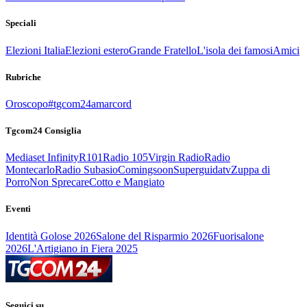
Speciali
Elezioni Italia
Elezioni estero
Grande Fratello
L'isola dei famosi
Amici
Rubriche
Oroscopo
#tgcom24amarcord
Tgcom24 Consiglia
Mediaset Infinity
R101
Radio 105
Virgin Radio
Radio
Montecarlo
Radio Subasio
Comingsoon
Superguidatv
Zuppa di
Porro
Non Sprecare
Cotto e Mangiato
Eventi
Identità Golose 2026
Salone del Risparmio 2026
Fuorisalone
2026
L'Artigiano in Fiera 2025
Seguici su