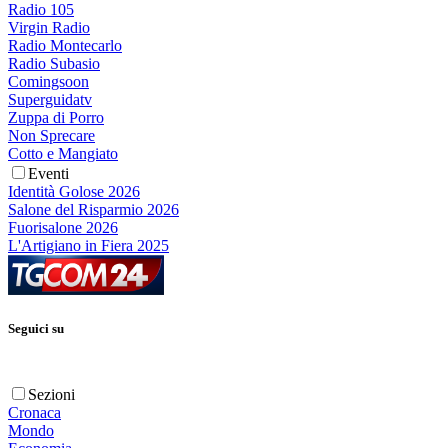
Radio 105
Virgin Radio
Radio Montecarlo
Radio Subasio
Comingsoon
Superguidatv
Zuppa di Porro
Non Sprecare
Cotto e Mangiato
Eventi
Identità Golose 2026
Salone del Risparmio 2026
Fuorisalone 2026
L'Artigiano in Fiera 2025
Seguici su
Sezioni
Cronaca
Mondo