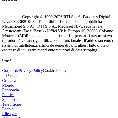
Copyright © 1999-
2026
RTI S.p.A. Business Digital -
P.Iva 03976881007 - Tutti i diritti riservati - Per la pubblicità
Mediamond S.p.A. - RTI S.p.A., Mediaset N.V., sede legale
Amsterdam (Paesi Bassi) - Uffici Viale Europa 46, 20093 Cologno
Monzese (MI)
Rispetto ai contenuti e ai dati personali trasmessi e/o
riprodotti è vietata ogni utilizzazione funzionale all’addestramento di
sistemi di intelligenza artificiale generativa. È altresì fatto divieto
espresso di utilizzare mezzi automatizzati di data scraping.
Legal
Corporate
Privacy Policy
Cookie Policy
Sezioni
Cronaca
Mondo
Economia
Politica
Spettacolo
Televisione
People
Lifestyle