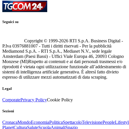
Seguici su
Copyright © 1999-
2026
RTI S.p.A. Business Digital -
P.Iva 03976881007 - Tutti i diritti riservati - Per la pubblicità
Mediamond S.p.A. - RTI S.p.A., Mediaset N.V., sede legale
Amsterdam (Paesi Bassi) - Uffici Viale Europa 46, 20093 Cologno
Monzese (MI)
Rispetto ai contenuti e ai dati personali trasmessi e/o
riprodotti è vietata ogni utilizzazione funzionale all’addestramento di
sistemi di intelligenza artificiale generativa. È altresì fatto divieto
espresso di utilizzare mezzi automatizzati di data scraping.
Legal
Corporate
Privacy Policy
Cookie Policy
Sezioni
Cronaca
Mondo
Economia
Politica
Spettacolo
Televisione
People
Lifestyl
Planet
Cultura
Salute
Scuola
Animali
Spazio