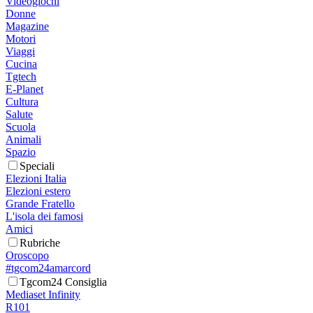
Videogiochi
Donne
Magazine
Motori
Viaggi
Cucina
Tgtech
E-Planet
Cultura
Salute
Scuola
Animali
Spazio
Speciali
Elezioni Italia
Elezioni estero
Grande Fratello
L'isola dei famosi
Amici
Rubriche
Oroscopo
#tgcom24amarcord
Tgcom24 Consiglia
Mediaset Infinity
R101