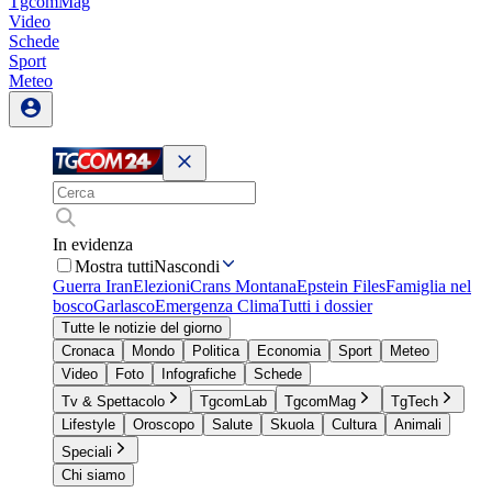
TgcomMag
Video
Schede
Sport
Meteo
In evidenza
Mostra tutti
Nascondi
Guerra Iran
Elezioni
Crans Montana
Epstein Files
Famiglia nel
bosco
Garlasco
Emergenza Clima
Tutti i dossier
Tutte le notizie del giorno
Cronaca
Mondo
Politica
Economia
Sport
Meteo
Video
Foto
Infografiche
Schede
Tv & Spettacolo
TgcomLab
TgcomMag
TgTech
Lifestyle
Oroscopo
Salute
Skuola
Cultura
Animali
Speciali
Chi siamo