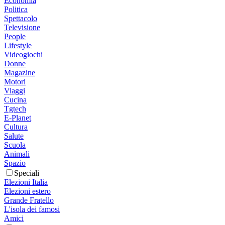
Economia
Politica
Spettacolo
Televisione
People
Lifestyle
Videogiochi
Donne
Magazine
Motori
Viaggi
Cucina
Tgtech
E-Planet
Cultura
Salute
Scuola
Animali
Spazio
Speciali
Elezioni Italia
Elezioni estero
Grande Fratello
L'isola dei famosi
Amici