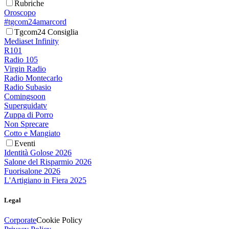
Rubriche
Oroscopo
#tgcom24amarcord
Tgcom24 Consiglia
Mediaset Infinity
R101
Radio 105
Virgin Radio
Radio Montecarlo
Radio Subasio
Comingsoon
Superguidatv
Zuppa di Porro
Non Sprecare
Cotto e Mangiato
Eventi
Identità Golose 2026
Salone del Risparmio 2026
Fuorisalone 2026
L'Artigiano in Fiera 2025
Legal
Corporate
Cookie Policy