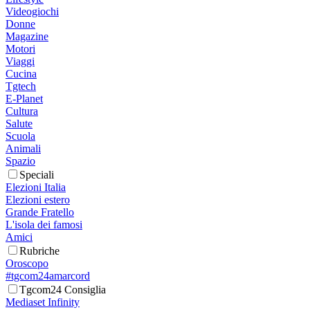
Videogiochi
Donne
Magazine
Motori
Viaggi
Cucina
Tgtech
E-Planet
Cultura
Salute
Scuola
Animali
Spazio
Speciali
Elezioni Italia
Elezioni estero
Grande Fratello
L'isola dei famosi
Amici
Rubriche
Oroscopo
#tgcom24amarcord
Tgcom24 Consiglia
Mediaset Infinity