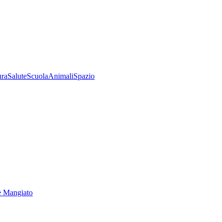
ura
Salute
Scuola
Animali
Spazio
e Mangiato