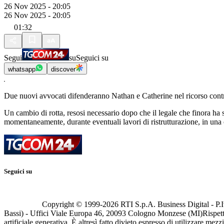
26 Nov 2025 - 20:05
26 Nov 2025 - 20:05
01:32
Segui
su
Seguici su
whatsapp
discover
Due nuovi avvocati difenderanno Nathan e Catherine nel ricorso contro 
Un cambio di rotta, resosi necessario dopo che il legale che finora ha s
momentaneamente, durante eventuali lavori di ristrutturazione, in una
Seguici su
Copyright © 1999-
2026
RTI S.p.A. Business Digital - P.I
Bassi) - Uffici Viale Europa 46, 20093 Cologno Monzese (MI)
Rispett
artificiale generativa. È altresì fatto divieto espresso di utilizzare mez