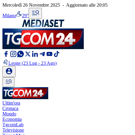
Mercoledì 26 Novembre 2025
-
Aggiornato alle
20:05
Milano
29°
Leone
(23 Lug - 23 Ago)
Ultim'ora
Cronaca
Mondo
Economia
TgcomLab
Televisione