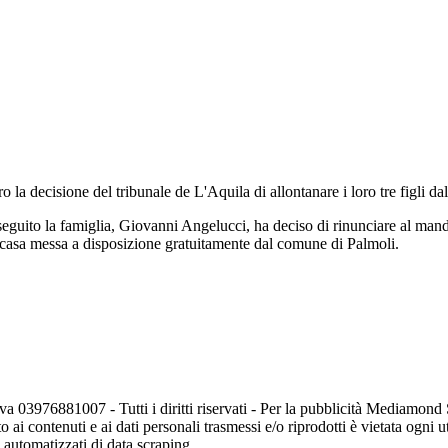
la decisione del tribunale de L'Aquila di allontanare i loro tre figli d
eguito la famiglia, Giovanni Angelucci, ha deciso di rinunciare al mandato
 casa messa a disposizione gratuitamente dal comune di Palmoli.
va 03976881007 - Tutti i diritti riservati - Per la pubblicità Mediamon
o ai contenuti e ai dati personali trasmessi e/o riprodotti è vietata ogni 
zi automatizzati di data scraping.