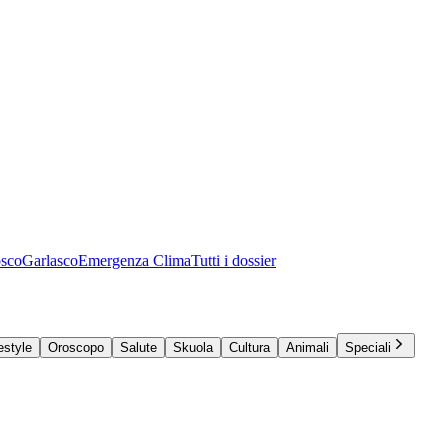
osco
Garlasco
Emergenza Clima
Tutti i dossier
estyle
Oroscopo
Salute
Skuola
Cultura
Animali
Speciali