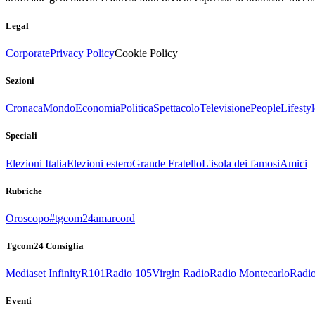
Legal
Corporate
Privacy Policy
Cookie Policy
Sezioni
Cronaca
Mondo
Economia
Politica
Spettacolo
Televisione
People
Lifestyl
Speciali
Elezioni Italia
Elezioni estero
Grande Fratello
L'isola dei famosi
Amici
Rubriche
Oroscopo
#tgcom24amarcord
Tgcom24 Consiglia
Mediaset Infinity
R101
Radio 105
Virgin Radio
Radio Montecarlo
Radio
Eventi