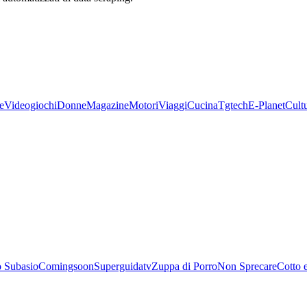
e
Videogiochi
Donne
Magazine
Motori
Viaggi
Cucina
Tgtech
E-Planet
Cult
 Subasio
Comingsoon
Superguidatv
Zuppa di Porro
Non Sprecare
Cotto 