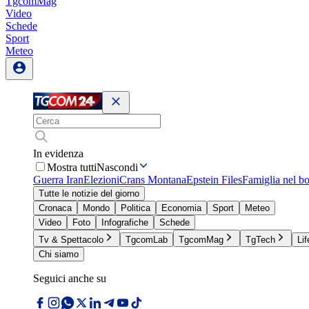
TgcomMag
Video
Schede
Sport
Meteo
In evidenza
Mostra tutti
Nascondi
Guerra Iran
Elezioni
Crans Montana
Epstein Files
Famiglia nel b
Tutte le notizie del giorno
Cronaca
Mondo
Politica
Economia
Sport
Meteo
Video
Foto
Infografiche
Schede
Tv & Spettacolo
TgcomLab
TgcomMag
TgTech
Lif
Chi siamo
Seguici anche su