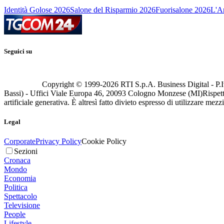
Identità Golose 2026
Salone del Risparmio 2026
Fuorisalone 2026
L'Ar
Seguici su
Copyright © 1999-
2026
RTI S.p.A. Business Digital - P.I
Bassi) - Uffici Viale Europa 46, 20093 Cologno Monzese (MI)
Rispett
artificiale generativa. È altresì fatto divieto espresso di utilizzare mez
Legal
Corporate
Privacy Policy
Cookie Policy
Sezioni
Cronaca
Mondo
Economia
Politica
Spettacolo
Televisione
People
Lifestyle