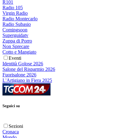
R101
Radio 105
Virgin Radio
Radio Montecarlo
Radio Subasio
Comingsoon
Superguidatv
Zuppa di Porro
Non Sprecare
Cotto e Mangiato
Eventi
Identità Golose 2026
Salone del Risparmio 2026
Fuorisalone 2026
L'Artigiano in Fiera 2025
Seguici su
Sezioni
Cronaca
Mondo