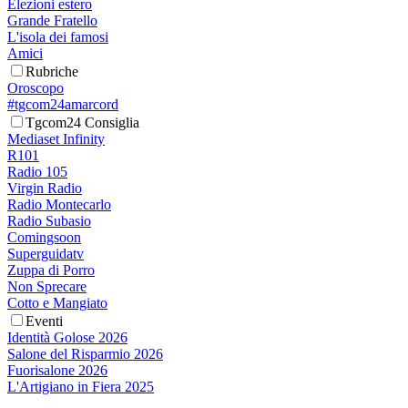
Elezioni estero
Grande Fratello
L'isola dei famosi
Amici
Rubriche
Oroscopo
#tgcom24amarcord
Tgcom24 Consiglia
Mediaset Infinity
R101
Radio 105
Virgin Radio
Radio Montecarlo
Radio Subasio
Comingsoon
Superguidatv
Zuppa di Porro
Non Sprecare
Cotto e Mangiato
Eventi
Identità Golose 2026
Salone del Risparmio 2026
Fuorisalone 2026
L'Artigiano in Fiera 2025