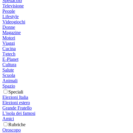
Spettacolo
Televisione
People
Lifestyle
Videogiochi
Donne
Magazine
Motori
Viaggi
Cucina
Tgtech
E-Planet
Cultura
Salute
Scuola
Animali
Spazio
Speciali
Elezioni Italia
Elezioni estero
Grande Fratello
L'isola dei famosi
Amici
Rubriche
Oroscopo