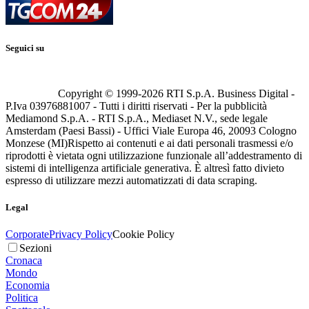
Seguici su
Copyright © 1999-
2026
RTI S.p.A. Business Digital -
P.Iva 03976881007 - Tutti i diritti riservati - Per la pubblicità
Mediamond S.p.A. - RTI S.p.A., Mediaset N.V., sede legale
Amsterdam (Paesi Bassi) - Uffici Viale Europa 46, 20093 Cologno
Monzese (MI)
Rispetto ai contenuti e ai dati personali trasmessi e/o
riprodotti è vietata ogni utilizzazione funzionale all’addestramento di
sistemi di intelligenza artificiale generativa. È altresì fatto divieto
espresso di utilizzare mezzi automatizzati di data scraping.
Legal
Corporate
Privacy Policy
Cookie Policy
Sezioni
Cronaca
Mondo
Economia
Politica