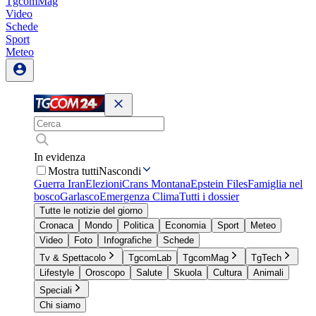
TgcomMag
Video
Schede
Sport
Meteo
In evidenza
Mostra tutti
Nascondi
Guerra Iran
Elezioni
Crans Montana
Epstein Files
Famiglia nel
bosco
Garlasco
Emergenza Clima
Tutti i dossier
Tutte le notizie del giorno
Cronaca
Mondo
Politica
Economia
Sport
Meteo
Video
Foto
Infografiche
Schede
Tv & Spettacolo
TgcomLab
TgcomMag
TgTech
Lifestyle
Oroscopo
Salute
Skuola
Cultura
Animali
Speciali
Chi siamo