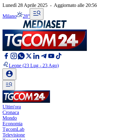
Lunedì 28 Aprile 2025
-
Aggiornato alle
20:56
Milano
28°
Leone
(23 Lug - 23 Ago)
Ultim'ora
Cronaca
Mondo
Economia
TgcomLab
Televisione