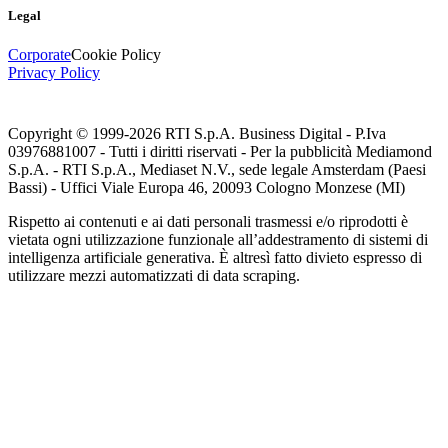
Legal
Corporate
Cookie Policy
Privacy Policy
Copyright © 1999-
2026
RTI S.p.A. Business Digital - P.Iva
03976881007 - Tutti i diritti riservati - Per la pubblicità Mediamond
S.p.A. - RTI S.p.A., Mediaset N.V., sede legale Amsterdam (Paesi
Bassi) - Uffici Viale Europa 46, 20093 Cologno Monzese (MI)
Rispetto ai contenuti e ai dati personali trasmessi e/o riprodotti è
vietata ogni utilizzazione funzionale all’addestramento di sistemi di
intelligenza artificiale generativa. È altresì fatto divieto espresso di
utilizzare mezzi automatizzati di data scraping.