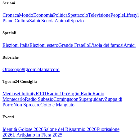
Sezioni
Cronaca
Mondo
Economia
Politica
Spettacolo
Televisione
People
Lifestyl
Planet
Cultura
Salute
Scuola
Animali
Spazio
Speciali
Elezioni Italia
Elezioni estero
Grande Fratello
L'isola dei famosi
Amici
Rubriche
Oroscopo
#tgcom24amarcord
Tgcom24 Consiglia
Mediaset Infinity
R101
Radio 105
Virgin Radio
Radio
Montecarlo
Radio Subasio
Comingsoon
Superguidatv
Zuppa di
Porro
Non Sprecare
Cotto e Mangiato
Eventi
Identità Golose 2026
Salone del Risparmio 2026
Fuorisalone
2026
L'Artigiano in Fiera 2025