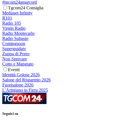
#tgcom24amarcord
Tgcom24 Consiglia
Mediaset Infinity
R101
Radio 105
Virgin Radio
Radio Montecarlo
Radio Subasio
Comingsoon
Superguidatv
Zuppa di Porro
Non Sprecare
Cotto e Mangiato
Eventi
Identità Golose 2026
Salone del Risparmio 2026
Fuorisalone 2026
L'Artigiano in Fiera 2025
Seguici su