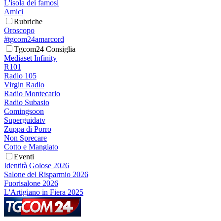
L'isola dei famosi
Amici
Rubriche
Oroscopo
#tgcom24amarcord
Tgcom24 Consiglia
Mediaset Infinity
R101
Radio 105
Virgin Radio
Radio Montecarlo
Radio Subasio
Comingsoon
Superguidatv
Zuppa di Porro
Non Sprecare
Cotto e Mangiato
Eventi
Identità Golose 2026
Salone del Risparmio 2026
Fuorisalone 2026
L'Artigiano in Fiera 2025