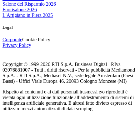
Salone del Risparmio 2026
Fuorisalone 2026
L'Artigiano in Fiera 2025
Legal
Corporate
Cookie Policy
Privacy Policy
Copyright © 1999-
2026
RTI S.p.A. Business Digital - P.Iva
03976881007 - Tutti i diritti riservati - Per la pubblicità Mediamond
S.p.A. - RTI S.p.A., Mediaset N.V., sede legale Amsterdam (Paesi
Bassi) - Uffici Viale Europa 46, 20093 Cologno Monzese (MI)
Rispetto ai contenuti e ai dati personali trasmessi e/o riprodotti è
vietata ogni utilizzazione funzionale all’addestramento di sistemi di
intelligenza artificiale generativa. È altresì fatto divieto espresso di
utilizzare mezzi automatizzati di data scraping.