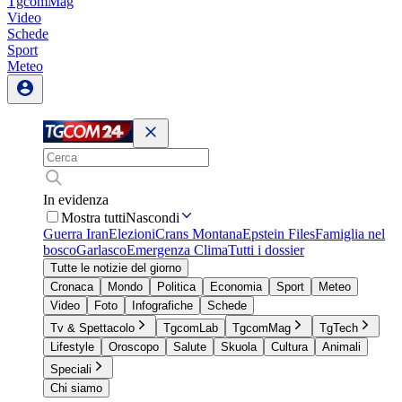
TgcomMag
Video
Schede
Sport
Meteo
In evidenza
Mostra tutti
Nascondi
Guerra Iran
Elezioni
Crans Montana
Epstein Files
Famiglia nel
bosco
Garlasco
Emergenza Clima
Tutti i dossier
Tutte le notizie del giorno
Cronaca
Mondo
Politica
Economia
Sport
Meteo
Video
Foto
Infografiche
Schede
Tv & Spettacolo
TgcomLab
TgcomMag
TgTech
Lifestyle
Oroscopo
Salute
Skuola
Cultura
Animali
Speciali
Chi siamo