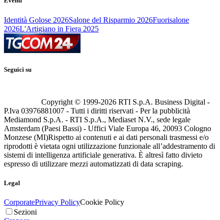
Eventi
Identità Golose 2026
Salone del Risparmio 2026
Fuorisalone
2026
L'Artigiano in Fiera 2025
Seguici su
Copyright © 1999-
2026
RTI S.p.A. Business Digital -
P.Iva 03976881007 - Tutti i diritti riservati - Per la pubblicità
Mediamond S.p.A. - RTI S.p.A., Mediaset N.V., sede legale
Amsterdam (Paesi Bassi) - Uffici Viale Europa 46, 20093 Cologno
Monzese (MI)
Rispetto ai contenuti e ai dati personali trasmessi e/o
riprodotti è vietata ogni utilizzazione funzionale all’addestramento di
sistemi di intelligenza artificiale generativa. È altresì fatto divieto
espresso di utilizzare mezzi automatizzati di data scraping.
Legal
Corporate
Privacy Policy
Cookie Policy
Sezioni