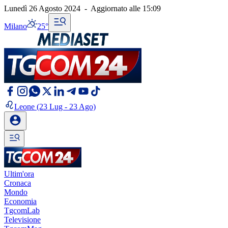
Lunedì 26 Agosto 2024
-
Aggiornato alle
15:09
Milano
25°
Leone
(23 Lug - 23 Ago)
Ultim'ora
Cronaca
Mondo
Economia
TgcomLab
Televisione