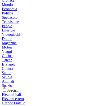
Cronaca
Mondo
Economia
Politica
Spettacolo
Televisione
People
Lifestyle
Videogiochi
Donne
Magazine
Motori
Viaggi
Cucina
Tgtech
E-Planet
Cultura
Salute
Scuola
Animali
Spazio
Speciali
Elezioni Italia
Elezioni estero
Grande Fratello