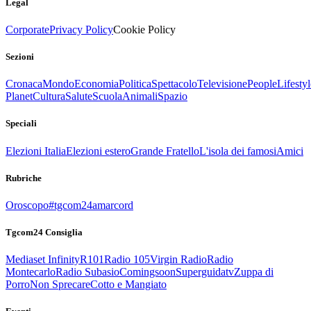
Legal
Corporate
Privacy Policy
Cookie Policy
Sezioni
Cronaca
Mondo
Economia
Politica
Spettacolo
Televisione
People
Lifestyl
Planet
Cultura
Salute
Scuola
Animali
Spazio
Speciali
Elezioni Italia
Elezioni estero
Grande Fratello
L'isola dei famosi
Amici
Rubriche
Oroscopo
#tgcom24amarcord
Tgcom24 Consiglia
Mediaset Infinity
R101
Radio 105
Virgin Radio
Radio
Montecarlo
Radio Subasio
Comingsoon
Superguidatv
Zuppa di
Porro
Non Sprecare
Cotto e Mangiato