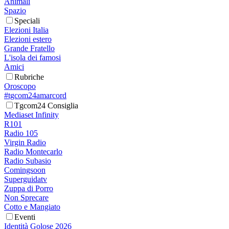
Animali
Spazio
Speciali
Elezioni Italia
Elezioni estero
Grande Fratello
L'isola dei famosi
Amici
Rubriche
Oroscopo
#tgcom24amarcord
Tgcom24 Consiglia
Mediaset Infinity
R101
Radio 105
Virgin Radio
Radio Montecarlo
Radio Subasio
Comingsoon
Superguidatv
Zuppa di Porro
Non Sprecare
Cotto e Mangiato
Eventi
Identità Golose 2026