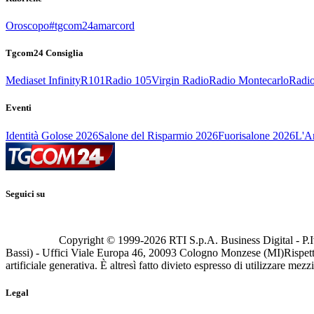
Oroscopo
#tgcom24amarcord
Tgcom24 Consiglia
Mediaset Infinity
R101
Radio 105
Virgin Radio
Radio Montecarlo
Radio
Eventi
Identità Golose 2026
Salone del Risparmio 2026
Fuorisalone 2026
L'Ar
Seguici su
Copyright © 1999-
2026
RTI S.p.A. Business Digital - P.I
Bassi) - Uffici Viale Europa 46, 20093 Cologno Monzese (MI)
Rispett
artificiale generativa. È altresì fatto divieto espresso di utilizzare mez
Legal