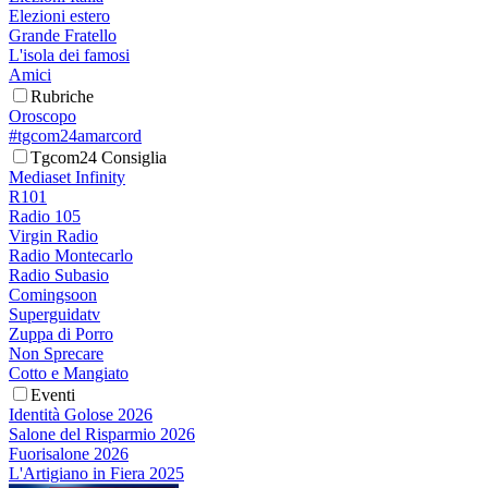
Elezioni estero
Grande Fratello
L'isola dei famosi
Amici
Rubriche
Oroscopo
#tgcom24amarcord
Tgcom24 Consiglia
Mediaset Infinity
R101
Radio 105
Virgin Radio
Radio Montecarlo
Radio Subasio
Comingsoon
Superguidatv
Zuppa di Porro
Non Sprecare
Cotto e Mangiato
Eventi
Identità Golose 2026
Salone del Risparmio 2026
Fuorisalone 2026
L'Artigiano in Fiera 2025