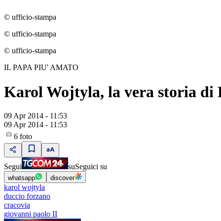
© ufficio-stampa
© ufficio-stampa
© ufficio-stampa
IL PAPA PIU' AMATO
Karol Wojtyla, la vera storia d
09 Apr 2014 - 11:53
09 Apr 2014 - 11:53
6
foto
Segui
su
Seguici su
whatsapp
discover
karol wojtyla
duccio forzano
cracovia
giovanni paolo II