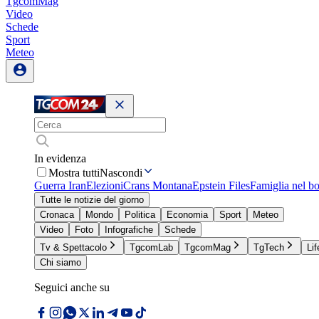
TgcomMag
Video
Schede
Sport
Meteo
In evidenza
Mostra tutti
Nascondi
Guerra Iran
Elezioni
Crans Montana
Epstein Files
Famiglia nel b
Tutte le notizie del giorno
Cronaca
Mondo
Politica
Economia
Sport
Meteo
Video
Foto
Infografiche
Schede
Tv & Spettacolo
TgcomLab
TgcomMag
TgTech
Lif
Chi siamo
Seguici anche su