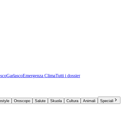
osco
Garlasco
Emergenza Clima
Tutti i dossier
estyle
Oroscopo
Salute
Skuola
Cultura
Animali
Speciali