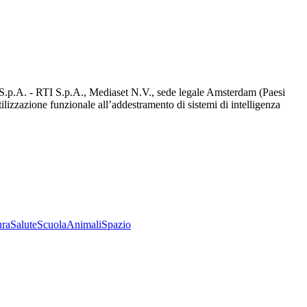
d S.p.A. - RTI S.p.A., Mediaset N.V., sede legale Amsterdam (Paesi
utilizzazione funzionale all’addestramento di sistemi di intelligenza
ura
Salute
Scuola
Animali
Spazio