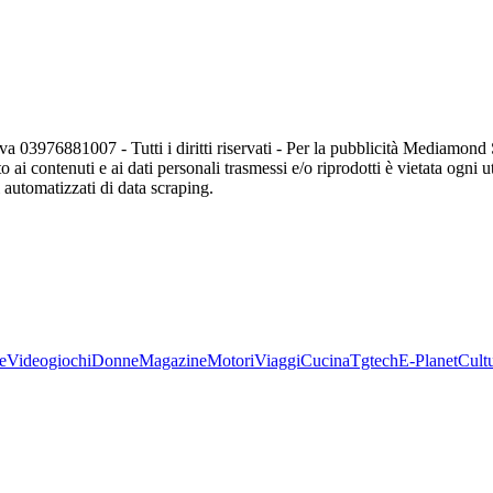
va 03976881007 - Tutti i diritti riservati - Per la pubblicità Mediamon
o ai contenuti e ai dati personali trasmessi e/o riprodotti è vietata ogni 
zi automatizzati di data scraping.
e
Videogiochi
Donne
Magazine
Motori
Viaggi
Cucina
Tgtech
E-Planet
Cult