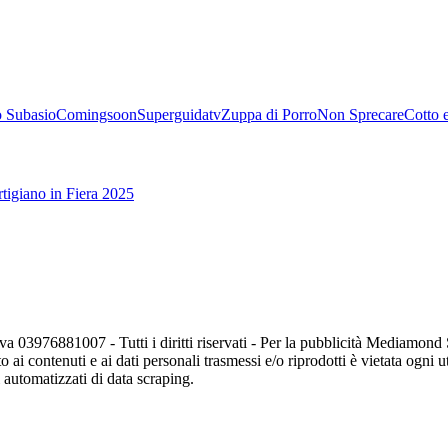
 Subasio
Comingsoon
Superguidatv
Zuppa di Porro
Non Sprecare
Cotto 
tigiano in Fiera 2025
va 03976881007 - Tutti i diritti riservati - Per la pubblicità Mediamon
o ai contenuti e ai dati personali trasmessi e/o riprodotti è vietata ogni 
zi automatizzati di data scraping.