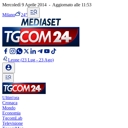
Mercoledì 9 Aprile 2014
-
Aggiornato alle
11:53
Milano
24°
Leone
(23 Lug - 23 Ago)
Ultim'ora
Cronaca
Mondo
Economia
TgcomLab
Televisione