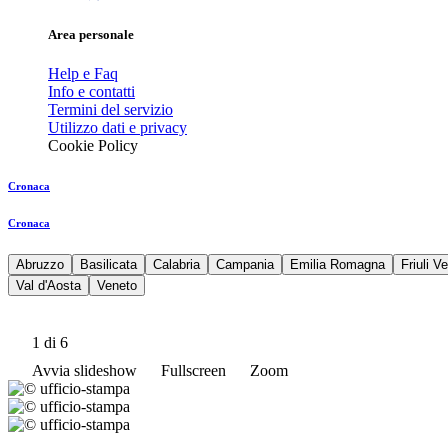
Area personale
Help e Faq
Info e contatti
Termini del servizio
Utilizzo dati e privacy
Cookie Policy
Cronaca
Cronaca
Abruzzo
Basilicata
Calabria
Campania
Emilia Romagna
Friuli V
Val d'Aosta
Veneto
1
di 6
Avvia slideshow
Fullscreen
Zoom