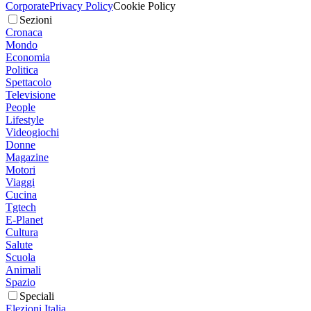
Corporate
Privacy Policy
Cookie Policy
Sezioni
Cronaca
Mondo
Economia
Politica
Spettacolo
Televisione
People
Lifestyle
Videogiochi
Donne
Magazine
Motori
Viaggi
Cucina
Tgtech
E-Planet
Cultura
Salute
Scuola
Animali
Spazio
Speciali
Elezioni Italia