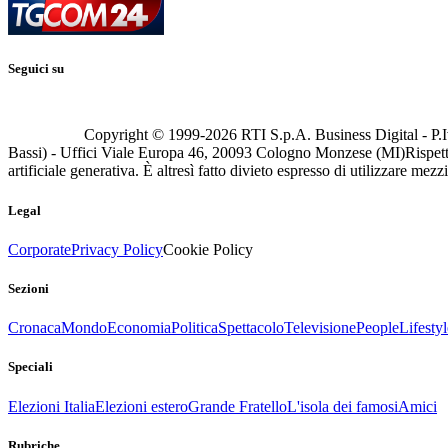
Seguici su
Copyright © 1999-
2026
RTI S.p.A. Business Digital - P.I
Bassi) - Uffici Viale Europa 46, 20093 Cologno Monzese (MI)
Rispett
artificiale generativa. È altresì fatto divieto espresso di utilizzare mez
Legal
Corporate
Privacy Policy
Cookie Policy
Sezioni
Cronaca
Mondo
Economia
Politica
Spettacolo
Televisione
People
Lifestyl
Speciali
Elezioni Italia
Elezioni estero
Grande Fratello
L'isola dei famosi
Amici
Rubriche