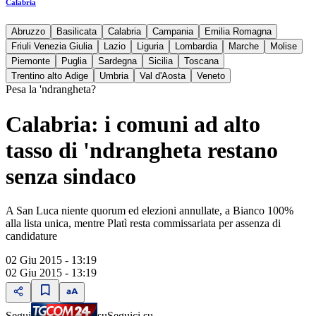
Calabria
Abruzzo
Basilicata
Calabria
Campania
Emilia Romagna
Friuli Venezia Giulia
Lazio
Liguria
Lombardia
Marche
Molise
Piemonte
Puglia
Sardegna
Sicilia
Toscana
Trentino alto Adige
Umbria
Val d'Aosta
Veneto
Pesa la 'ndrangheta?
Calabria: i comuni ad alto
tasso di 'ndrangheta restano
senza sindaco
A San Luca niente quorum ed elezioni annullate, a Bianco 100%
alla lista unica, mentre Platì resta commissariata per assenza di
candidature
02 Giu 2015 - 13:19
02 Giu 2015 - 13:19
Segui
su
Seguici su