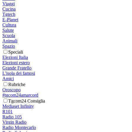
Viaggi
Cucina
Tgtech
E-Planet
Cultura
Salute
Scuola
Animali
Spazio
Speciali
Elezioni Italia
Elezioni estero
Grande Fratello
L'isola dei famosi
Amici
Rubriche
Oroscopo
#tgcom24amarcord
Tgcom24 Consiglia
Mediaset Infinity
R101
Radio 105
Virgin Radio
Radio Montecarlo