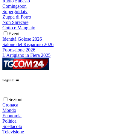
Radio Subasio
Comingsoon
Superguidatv
Zuppa di Porro
Non Sprecare
Cotto e Mangiato
Eventi
Identità Golose 2026
Salone del Risparmio 2026
Fuorisalone 2026
L'Artigiano in Fiera 2025
Seguici su
Sezioni
Cronaca
Mondo
Economia
Politica
Spettacolo
Televisione