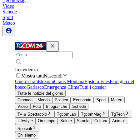
TgcomMag
Video
Schede
Sport
Meteo
In evidenza
Mostra tutti
Nascondi
Guerra Iran
Elezioni
Crans Montana
Epstein Files
Famiglia nel
bosco
Garlasco
Emergenza Clima
Tutti i dossier
Tutte le notizie del giorno
Cronaca
Mondo
Politica
Economia
Sport
Meteo
Video
Foto
Infografiche
Schede
Tv & Spettacolo
TgcomLab
TgcomMag
TgTech
Lifestyle
Oroscopo
Salute
Skuola
Cultura
Animali
Speciali
Chi siamo