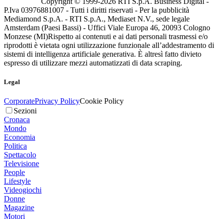
Copyright © 1999-
2026
RTI S.p.A. Business Digital -
P.Iva 03976881007 - Tutti i diritti riservati - Per la pubblicità
Mediamond S.p.A. - RTI S.p.A., Mediaset N.V., sede legale
Amsterdam (Paesi Bassi) - Uffici Viale Europa 46, 20093 Cologno
Monzese (MI)
Rispetto ai contenuti e ai dati personali trasmessi e/o
riprodotti è vietata ogni utilizzazione funzionale all’addestramento di
sistemi di intelligenza artificiale generativa. È altresì fatto divieto
espresso di utilizzare mezzi automatizzati di data scraping.
Legal
Corporate
Privacy Policy
Cookie Policy
Sezioni
Cronaca
Mondo
Economia
Politica
Spettacolo
Televisione
People
Lifestyle
Videogiochi
Donne
Magazine
Motori