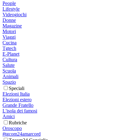
People
Lifestyle
Videogiochi
Donne
Magazine
Motori
Viaggi
Cucina
Tgtech
E-Planet
Cultura
Salute
Scuola
Animali
Spazio
Speciali
Elezioni Italia
Elezioni estero
Grande Fratello
L'isola dei famosi
Amici
Rubriche
Oroscopo
#tgcom24amarcord