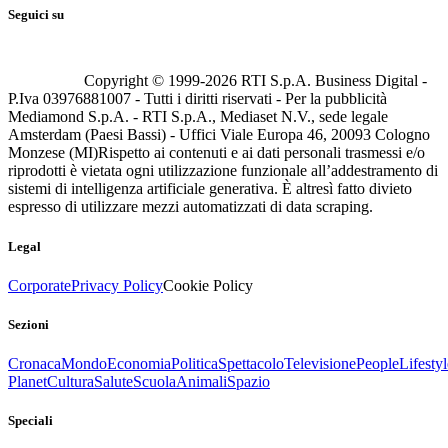
Seguici su
Copyright © 1999-
2026
RTI S.p.A. Business Digital -
P.Iva 03976881007 - Tutti i diritti riservati - Per la pubblicità
Mediamond S.p.A. - RTI S.p.A., Mediaset N.V., sede legale
Amsterdam (Paesi Bassi) - Uffici Viale Europa 46, 20093 Cologno
Monzese (MI)
Rispetto ai contenuti e ai dati personali trasmessi e/o
riprodotti è vietata ogni utilizzazione funzionale all’addestramento di
sistemi di intelligenza artificiale generativa. È altresì fatto divieto
espresso di utilizzare mezzi automatizzati di data scraping.
Legal
Corporate
Privacy Policy
Cookie Policy
Sezioni
Cronaca
Mondo
Economia
Politica
Spettacolo
Televisione
People
Lifestyl
Planet
Cultura
Salute
Scuola
Animali
Spazio
Speciali