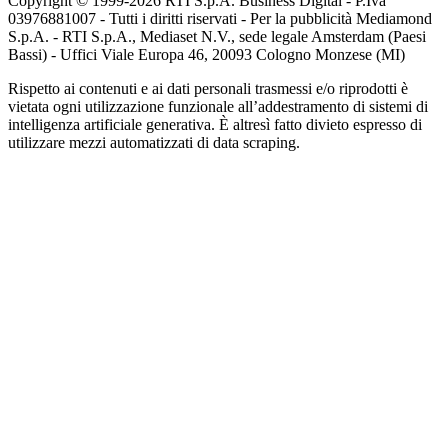
Copyright © 1999-
2026
RTI S.p.A. Business Digital - P.Iva
03976881007 - Tutti i diritti riservati - Per la pubblicità Mediamond
S.p.A. - RTI S.p.A., Mediaset N.V., sede legale Amsterdam (Paesi
Bassi) - Uffici Viale Europa 46, 20093 Cologno Monzese (MI)
Rispetto ai contenuti e ai dati personali trasmessi e/o riprodotti è
vietata ogni utilizzazione funzionale all’addestramento di sistemi di
intelligenza artificiale generativa. È altresì fatto divieto espresso di
utilizzare mezzi automatizzati di data scraping.