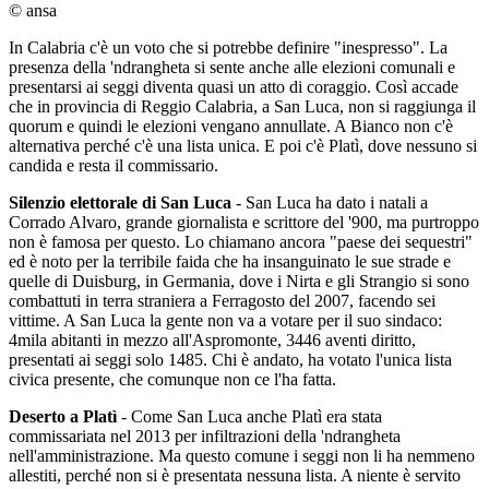
© ansa
In Calabria c'è un voto che si potrebbe definire "inespresso". La
presenza della 'ndrangheta si sente anche alle elezioni comunali e
presentarsi ai seggi diventa quasi un atto di coraggio. Così accade
che in provincia di Reggio Calabria, a San Luca, non si raggiunga il
quorum e quindi le elezioni vengano annullate. A Bianco non c'è
alternativa perché c'è una lista unica. E poi c'è Platì, dove nessuno si
candida e resta il commissario.
Silenzio elettorale di San Luca
- San Luca ha dato i natali a
Corrado Alvaro, grande giornalista e scrittore del '900, ma purtroppo
non è famosa per questo. Lo chiamano ancora "paese dei sequestri"
ed è noto per la terribile faida che ha insanguinato le sue strade e
quelle di Duisburg, in Germania, dove i Nirta e gli Strangio si sono
combattuti in terra straniera a Ferragosto del 2007, facendo sei
vittime. A San Luca la gente non va a votare per il suo sindaco:
4mila abitanti in mezzo all'Aspromonte, 3446 aventi diritto,
presentati ai seggi solo 1485. Chi è andato, ha votato l'unica lista
civica presente, che comunque non ce l'ha fatta.
Deserto a Platì
- Come San Luca anche Platì era stata
commissariata nel 2013 per infiltrazioni della 'ndrangheta
nell'amministrazione. Ma questo comune i seggi non li ha nemmeno
allestiti, perché non si è presentata nessuna lista. A niente è servito