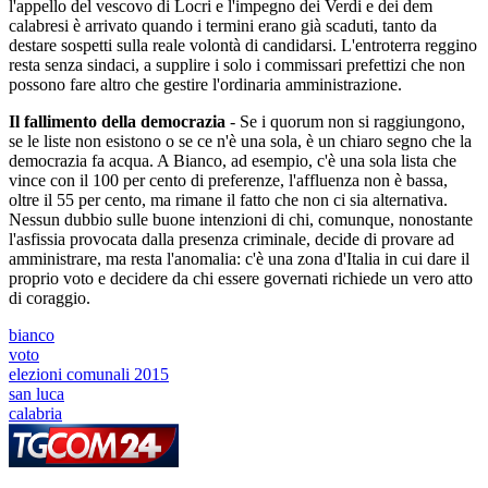
l'appello del vescovo di Locri e l'impegno dei Verdi e dei dem
calabresi è arrivato quando i termini erano già scaduti, tanto da
destare sospetti sulla reale volontà di candidarsi. L'entroterra reggino
resta senza sindaci, a supplire i solo i commissari prefettizi che non
possono fare altro che gestire l'ordinaria amministrazione.
Il fallimento della democrazia
- Se i quorum non si raggiungono,
se le liste non esistono o se ce n'è una sola, è un chiaro segno che la
democrazia fa acqua. A Bianco, ad esempio, c'è una sola lista che
vince con il 100 per cento di preferenze, l'affluenza non è bassa,
oltre il 55 per cento, ma rimane il fatto che non ci sia alternativa.
Nessun dubbio sulle buone intenzioni di chi, comunque, nonostante
l'asfissia provocata dalla presenza criminale, decide di provare ad
amministrare, ma resta l'anomalia: c'è una zona d'Italia in cui dare il
proprio voto e decidere da chi essere governati richiede un vero atto
di coraggio.
bianco
voto
elezioni comunali 2015
san luca
calabria