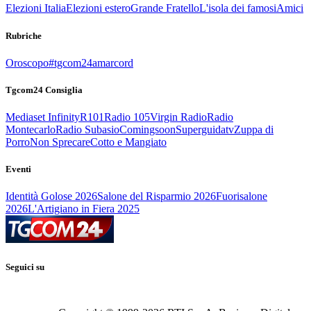
Elezioni Italia
Elezioni estero
Grande Fratello
L'isola dei famosi
Amici
Rubriche
Oroscopo
#tgcom24amarcord
Tgcom24 Consiglia
Mediaset Infinity
R101
Radio 105
Virgin Radio
Radio
Montecarlo
Radio Subasio
Comingsoon
Superguidatv
Zuppa di
Porro
Non Sprecare
Cotto e Mangiato
Eventi
Identità Golose 2026
Salone del Risparmio 2026
Fuorisalone
2026
L'Artigiano in Fiera 2025
Seguici su