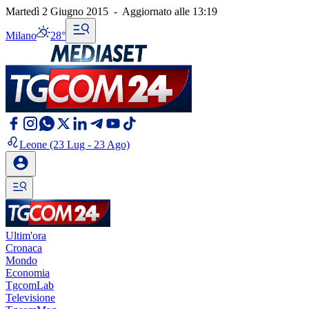
Martedì 2 Giugno 2015
-
Aggiornato alle
13:19
Milano
28°
Leone
(23 Lug - 23 Ago)
Ultim'ora
Cronaca
Mondo
Economia
TgcomLab
Televisione