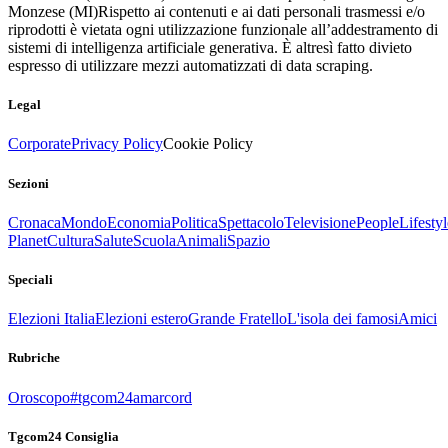
Monzese (MI)
Rispetto ai contenuti e ai dati personali trasmessi e/o
riprodotti è vietata ogni utilizzazione funzionale all’addestramento di
sistemi di intelligenza artificiale generativa. È altresì fatto divieto
espresso di utilizzare mezzi automatizzati di data scraping.
Legal
Corporate
Privacy Policy
Cookie Policy
Sezioni
Cronaca
Mondo
Economia
Politica
Spettacolo
Televisione
People
Lifestyl
Planet
Cultura
Salute
Scuola
Animali
Spazio
Speciali
Elezioni Italia
Elezioni estero
Grande Fratello
L'isola dei famosi
Amici
Rubriche
Oroscopo
#tgcom24amarcord
Tgcom24 Consiglia