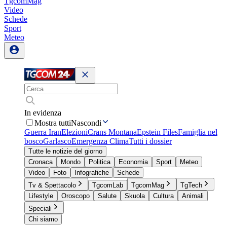
TgcomMag
Video
Schede
Sport
Meteo
In evidenza
Mostra tutti
Nascondi
Guerra Iran
Elezioni
Crans Montana
Epstein Files
Famiglia nel
bosco
Garlasco
Emergenza Clima
Tutti i dossier
Tutte le notizie del giorno
Cronaca
Mondo
Politica
Economia
Sport
Meteo
Video
Foto
Infografiche
Schede
Tv & Spettacolo
TgcomLab
TgcomMag
TgTech
Lifestyle
Oroscopo
Salute
Skuola
Cultura
Animali
Speciali
Chi siamo