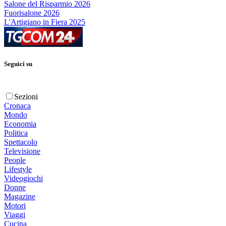
Salone del Risparmio 2026
Fuorisalone 2026
L'Artigiano in Fiera 2025
Seguici su
Sezioni
Cronaca
Mondo
Economia
Politica
Spettacolo
Televisione
People
Lifestyle
Videogiochi
Donne
Magazine
Motori
Viaggi
Cucina