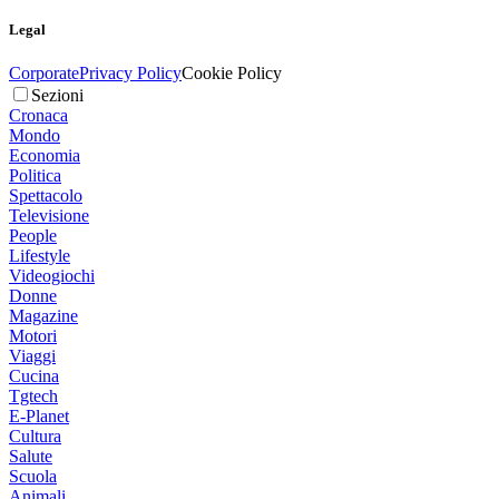
Legal
Corporate
Privacy Policy
Cookie Policy
Sezioni
Cronaca
Mondo
Economia
Politica
Spettacolo
Televisione
People
Lifestyle
Videogiochi
Donne
Magazine
Motori
Viaggi
Cucina
Tgtech
E-Planet
Cultura
Salute
Scuola
Animali