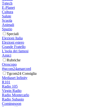
Tgtech
E-Planet
Cultura
Salute
Scuola
Animali
Spazio
Speciali
Elezioni Italia
Elezioni estero
Grande Fratello
L'isola dei famosi
Amici
Rubriche
Oroscopo
#tgcom24amarcord
Tgcom24 Consiglia
Mediaset Infinity
R101
Radio 105
Virgin Radio
Radio Montecarlo
Radio Subasio
Comingsoon