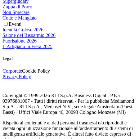
Superguidatv
Zuppa di Porro
Non Sprecare
Cotto e Mangiato
Eventi
Identità Golose 2026
Salone del Risparmio 2026
Fuorisalone 2026
L'Artigiano in Fiera 2025
Legal
Corporate
Cookie Policy
Privacy Policy
Copyright © 1999-
2026
RTI S.p.A. Business Digital - P.Iva
03976881007 - Tutti i diritti riservati - Per la pubblicità Mediamond
S.p.A. - RTI S.p.A., Mediaset N.V., sede legale Amsterdam (Paesi
Bassi) - Uffici Viale Europa 46, 20093 Cologno Monzese (MI)
Rispetto ai contenuti e ai dati personali trasmessi e/o riprodotti è
vietata ogni utilizzazione funzionale all’addestramento di sistemi di
intelligenza artificiale generativa. È altresì fatto divieto espresso di