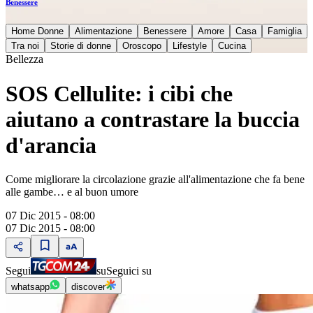
Benessere
Home Donne
Alimentazione
Benessere
Amore
Casa
Famiglia
Tra noi
Storie di donne
Oroscopo
Lifestyle
Cucina
Bellezza
SOS Cellulite: i cibi che
aiutano a contrastare la buccia
d'arancia
Come migliorare la circolazione grazie all'alimentazione che fa bene
alle gambe… e al buon umore
07 Dic 2015 - 08:00
07 Dic 2015 - 08:00
Segui
su
Seguici su
whatsapp
discover