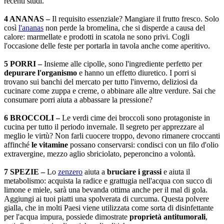
recenti studi.
4 ANANAS –
Il requisito essenziale? Mangiare il frutto fresco. Solo
così
l'ananas
non perde la bromelina, che si disperde a causa del
calore: marmellate e prodotti in scatola ne sono privi. Cogli
l'occasione delle feste per portarla in tavola anche come aperitivo.
5 PORRI –
Insieme alle cipolle, sono l'ingrediente perfetto per
depurare l'organismo
e hanno un effetto diuretico. I porri si
trovano sui banchi del mercato per tutto l'inverno, deliziosi da
cucinare come zuppa e creme, o abbinare alle altre verdure. Sai che
consumare porri aiuta a abbassare la pressione?
6 BROCCOLI –
Le verdi cime dei broccoli sono protagoniste in
cucina per tutto il periodo invernale. Il segreto per apprezzare al
meglio le virtù? Non farli cuocere troppo, devono rimanere croccanti
affinché
le vitamine
possano conservarsi: condisci con un filo d'olio
extravergine, mezzo aglio sbriciolato, peperoncino a volontà.
7 SPEZIE –
Lo
zenzero
aiuta a
bruciare i grassi
e aiuta il
metabolismo: acquista la radice e grattugia nell'acqua con succo di
limone e miele, sarà una bevanda ottima anche per il mal di gola.
Aggiungi ai tuoi piatti una spolverata di curcuma. Questa polvere
gialla, che in molti Paesi viene utilizzata come sorta di disinfettante
per l'acqua impura, possiede dimostrate
proprietà antitumorali
,