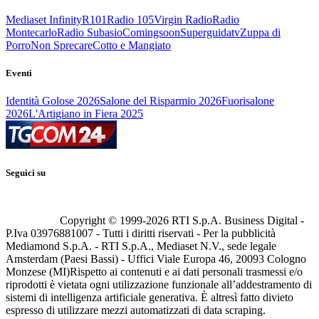
Mediaset Infinity
R101
Radio 105
Virgin Radio
Radio
Montecarlo
Radio Subasio
Comingsoon
Superguidatv
Zuppa di
Porro
Non Sprecare
Cotto e Mangiato
Eventi
Identità Golose 2026
Salone del Risparmio 2026
Fuorisalone
2026
L'Artigiano in Fiera 2025
Seguici su
Copyright © 1999-
2026
RTI S.p.A. Business Digital -
P.Iva 03976881007 - Tutti i diritti riservati - Per la pubblicità
Mediamond S.p.A. - RTI S.p.A., Mediaset N.V., sede legale
Amsterdam (Paesi Bassi) - Uffici Viale Europa 46, 20093 Cologno
Monzese (MI)
Rispetto ai contenuti e ai dati personali trasmessi e/o
riprodotti è vietata ogni utilizzazione funzionale all’addestramento di
sistemi di intelligenza artificiale generativa. È altresì fatto divieto
espresso di utilizzare mezzi automatizzati di data scraping.