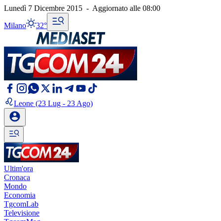
Lunedì 7 Dicembre 2015
-
Aggiornato alle
08:00
Milano
32°
Leone
(23 Lug - 23 Ago)
Ultim'ora
Cronaca
Mondo
Economia
TgcomLab
Televisione