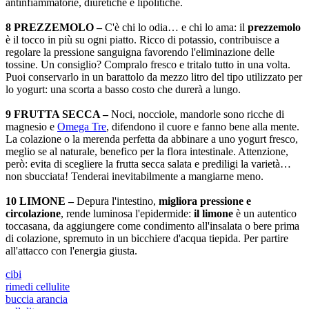
antinfiammatorie, diuretiche e lipolitiche.
8 PREZZEMOLO –
C'è chi lo odia… e chi lo ama: il
prezzemolo
è il tocco in più su ogni piatto. Ricco di potassio, contribuisce a
regolare la pressione sanguigna favorendo l'eliminazione delle
tossine. Un consiglio? Compralo fresco e tritalo tutto in una volta.
Puoi conservarlo in un barattolo da mezzo litro del tipo utilizzato per
lo yogurt: una scorta a basso costo che durerà a lungo.
9 FRUTTA SECCA –
Noci, nocciole, mandorle sono ricche di
magnesio e
Omega Tre
, difendono il cuore e fanno bene alla mente.
La colazione o la merenda perfetta da abbinare a uno yogurt fresco,
meglio se al naturale, benefico per la flora intestinale. Attenzione,
però: evita di scegliere la frutta secca salata e prediligi la varietà…
non sbucciata! Tenderai inevitabilmente a mangiarne meno.
10 LIMONE –
Depura l'intestino,
migliora pressione e
circolazione
, rende luminosa l'epidermide:
il limone
è un autentico
toccasana, da aggiungere come condimento all'insalata o bere prima
di colazione, spremuto in un bicchiere d'acqua tiepida. Per partire
all'attacco con l'energia giusta.
cibi
rimedi cellulite
buccia arancia