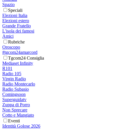
Spazio
Speciali
Elezioni Italia
Elezioni estero
Grande Fratello
L'isola dei famosi
Amici
Rubriche
Oroscopo
#tgcom24amarcord
Tgcom24 Consiglia
Mediaset Infinity
R101
Radio 105
Virgin Radio
Radio Montecarlo
Radio Subasio
Comingsoon
Superguidatv
Zuppa di Porro
Non Sprecare
Cotto e Mangiato
Eventi
Identità Golose 2026