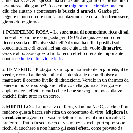
alimentare. Avverti spesso una sensazione di gonfiore e problemi di
pesantezza alle gambe? Ecco come
migliorare la circolazione
con i
cibi
che aiutano a contrastare la
buccia d'arancia
. Gambe più
leggere e buon umore con l'alimentazione che cura il tuo
benessere
,
giorno dopo giorno.
1 POMPELMO ROSA –
La
spremuta di pompelmo
, ricca di sali
minerali, vitamine e composta per il 90% d'acqua, secondo una
ricerca svolta dall'Università dell'Arizona, ha effetti positivi sulla
concentrazione di grassi nel sangue e aiuta chi vuole
dimagrire
.
Grazie al potassio questo frutto ha un effetto drenante importante
contro
cellulite e ritenzione idrica
.
2 TÈ VERDE –
Protagonista in ogni momento della giornata,
il tè
verde
, ricco di antiossidanti, è disintossicante e contribuisce a
mantenere il corretto livello di idratazione. Versalo in un thermos da
tenere in borsa e sorseggiare nell'arco della giornata. Per godere
appieno degli effetti, ricorda che è bene sorseggiare poco alla volta
anziché finire tutto in un sorso.
3 MIRTILLO –
La presenza di ferro, vitamina A e C, calcio e fibre
rendono questa bacca selvatica un concentrato di virtù.
Migliora la
circolazione
agendo da vasoprotettore e riattiva il microcircolo. Da
preferire il frutto fresco, ricco di vitamine: i succhi purtroppo sono
ricchi di zucchero e non hanno gli stessi effetti, come provato da