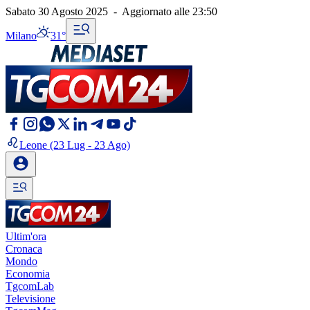
Sabato 30 Agosto 2025
-
Aggiornato alle
23:50
Milano
31°
Leone
(23 Lug - 23 Ago)
Ultim'ora
Cronaca
Mondo
Economia
TgcomLab
Televisione