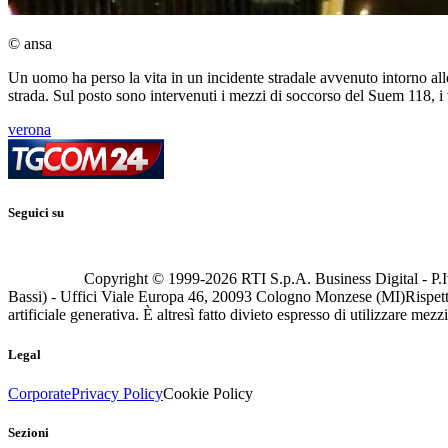
© ansa
Un uomo ha perso la vita in un incidente stradale avvenuto intorno alle
strada. Sul posto sono intervenuti i mezzi di soccorso del Suem 118, i v
verona
Seguici su
Copyright © 1999-
2026
RTI S.p.A. Business Digital - P.I
Bassi) - Uffici Viale Europa 46, 20093 Cologno Monzese (MI)
Rispett
artificiale generativa. È altresì fatto divieto espresso di utilizzare mez
Legal
Corporate
Privacy Policy
Cookie Policy
Sezioni