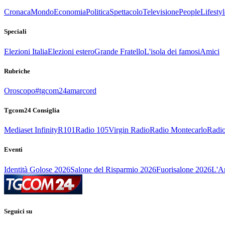
Cronaca
Mondo
Economia
Politica
Spettacolo
Televisione
People
Lifestyl
Speciali
Elezioni Italia
Elezioni estero
Grande Fratello
L'isola dei famosi
Amici
Rubriche
Oroscopo
#tgcom24amarcord
Tgcom24 Consiglia
Mediaset Infinity
R101
Radio 105
Virgin Radio
Radio Montecarlo
Radio
Eventi
Identità Golose 2026
Salone del Risparmio 2026
Fuorisalone 2026
L'Ar
Seguici su