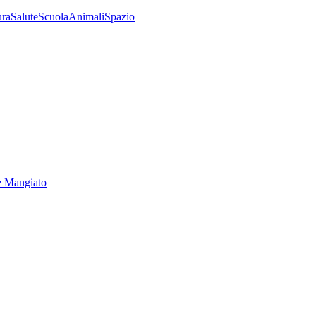
ura
Salute
Scuola
Animali
Spazio
e Mangiato