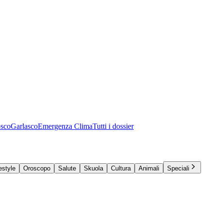
osco
Garlasco
Emergenza Clima
Tutti i dossier
estyle
Oroscopo
Salute
Skuola
Cultura
Animali
Speciali