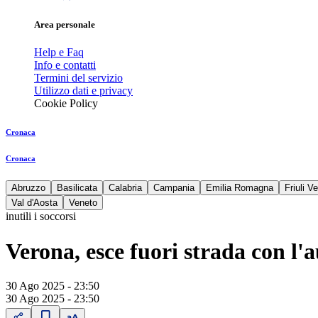
Area personale
Help e Faq
Info e contatti
Termini del servizio
Utilizzo dati e privacy
Cookie Policy
Cronaca
Cronaca
Abruzzo
Basilicata
Calabria
Campania
Emilia Romagna
Friuli V
Val d'Aosta
Veneto
inutili i soccorsi
Verona, esce fuori strada con l
30 Ago 2025 - 23:50
30 Ago 2025 - 23:50