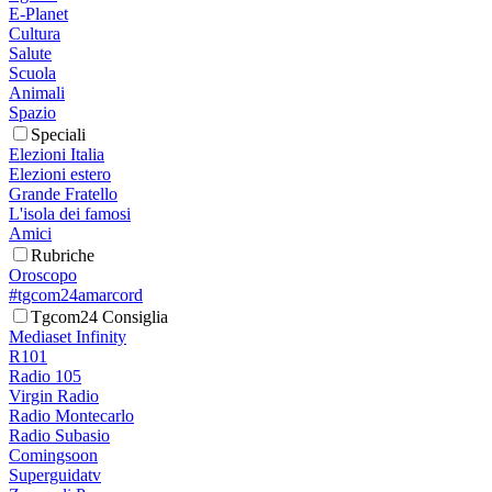
E-Planet
Cultura
Salute
Scuola
Animali
Spazio
Speciali
Elezioni Italia
Elezioni estero
Grande Fratello
L'isola dei famosi
Amici
Rubriche
Oroscopo
#tgcom24amarcord
Tgcom24 Consiglia
Mediaset Infinity
R101
Radio 105
Virgin Radio
Radio Montecarlo
Radio Subasio
Comingsoon
Superguidatv