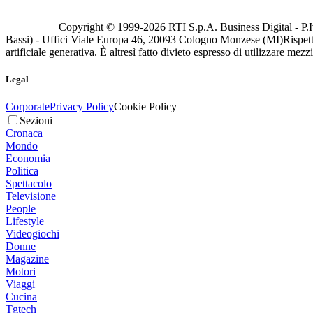
Copyright © 1999-
2026
RTI S.p.A. Business Digital - P.I
Bassi) - Uffici Viale Europa 46, 20093 Cologno Monzese (MI)
Rispett
artificiale generativa. È altresì fatto divieto espresso di utilizzare mez
Legal
Corporate
Privacy Policy
Cookie Policy
Sezioni
Cronaca
Mondo
Economia
Politica
Spettacolo
Televisione
People
Lifestyle
Videogiochi
Donne
Magazine
Motori
Viaggi
Cucina
Tgtech