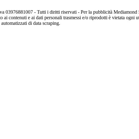
va 03976881007 - Tutti i diritti riservati - Per la pubblicità Mediamon
o ai contenuti e ai dati personali trasmessi e/o riprodotti è vietata ogni 
zi automatizzati di data scraping.