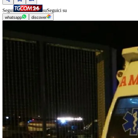
Segui
su
Seguici su
whatsapp
discover