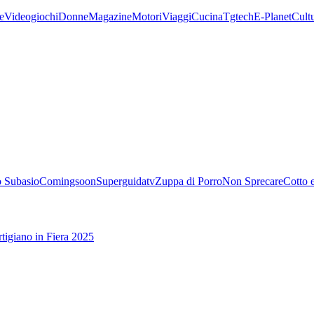
e
Videogiochi
Donne
Magazine
Motori
Viaggi
Cucina
Tgtech
E-Planet
Cult
 Subasio
Comingsoon
Superguidatv
Zuppa di Porro
Non Sprecare
Cotto 
tigiano in Fiera 2025