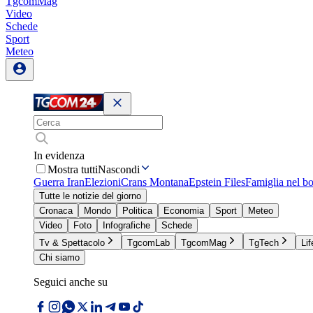
TgcomMag
Video
Schede
Sport
Meteo
In evidenza
Mostra tutti
Nascondi
Guerra Iran
Elezioni
Crans Montana
Epstein Files
Famiglia nel b
Tutte le notizie del giorno
Cronaca
Mondo
Politica
Economia
Sport
Meteo
Video
Foto
Infografiche
Schede
Tv & Spettacolo
TgcomLab
TgcomMag
TgTech
Lif
Chi siamo
Seguici anche su