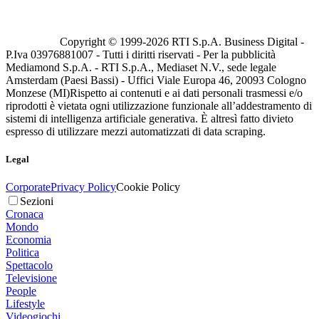
Copyright © 1999-
2026
RTI S.p.A. Business Digital -
P.Iva 03976881007 - Tutti i diritti riservati - Per la pubblicità
Mediamond S.p.A. - RTI S.p.A., Mediaset N.V., sede legale
Amsterdam (Paesi Bassi) - Uffici Viale Europa 46, 20093 Cologno
Monzese (MI)
Rispetto ai contenuti e ai dati personali trasmessi e/o
riprodotti è vietata ogni utilizzazione funzionale all’addestramento di
sistemi di intelligenza artificiale generativa. È altresì fatto divieto
espresso di utilizzare mezzi automatizzati di data scraping.
Legal
Corporate
Privacy Policy
Cookie Policy
Sezioni
Cronaca
Mondo
Economia
Politica
Spettacolo
Televisione
People
Lifestyle
Videogiochi