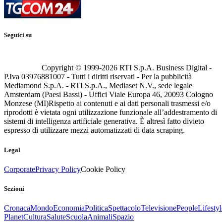
Seguici su
Copyright © 1999-
2026
RTI S.p.A. Business Digital -
P.Iva 03976881007 - Tutti i diritti riservati - Per la pubblicità
Mediamond S.p.A. - RTI S.p.A., Mediaset N.V., sede legale
Amsterdam (Paesi Bassi) - Uffici Viale Europa 46, 20093 Cologno
Monzese (MI)
Rispetto ai contenuti e ai dati personali trasmessi e/o
riprodotti è vietata ogni utilizzazione funzionale all’addestramento di
sistemi di intelligenza artificiale generativa. È altresì fatto divieto
espresso di utilizzare mezzi automatizzati di data scraping.
Legal
Corporate
Privacy Policy
Cookie Policy
Sezioni
Cronaca
Mondo
Economia
Politica
Spettacolo
Televisione
People
Lifestyl
Planet
Cultura
Salute
Scuola
Animali
Spazio