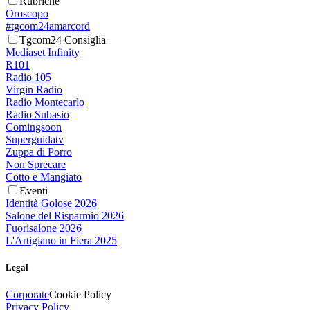
Rubriche
Oroscopo
#tgcom24amarcord
Tgcom24 Consiglia
Mediaset Infinity
R101
Radio 105
Virgin Radio
Radio Montecarlo
Radio Subasio
Comingsoon
Superguidatv
Zuppa di Porro
Non Sprecare
Cotto e Mangiato
Eventi
Identità Golose 2026
Salone del Risparmio 2026
Fuorisalone 2026
L'Artigiano in Fiera 2025
Legal
Corporate
Cookie Policy
Privacy Policy