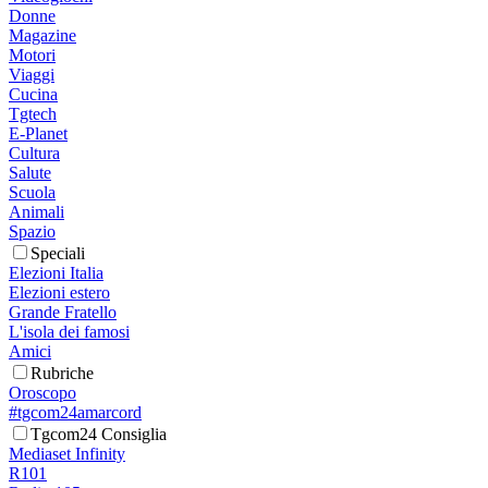
Donne
Magazine
Motori
Viaggi
Cucina
Tgtech
E-Planet
Cultura
Salute
Scuola
Animali
Spazio
Speciali
Elezioni Italia
Elezioni estero
Grande Fratello
L'isola dei famosi
Amici
Rubriche
Oroscopo
#tgcom24amarcord
Tgcom24 Consiglia
Mediaset Infinity
R101