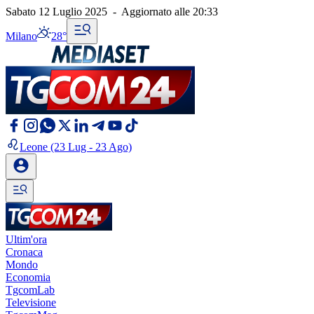
Sabato 12 Luglio 2025
-
Aggiornato alle
20:33
Milano
28°
Leone
(23 Lug - 23 Ago)
Ultim'ora
Cronaca
Mondo
Economia
TgcomLab
Televisione