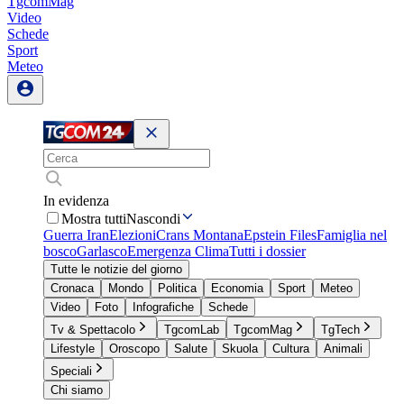
TgcomMag
Video
Schede
Sport
Meteo
In evidenza
Mostra tutti
Nascondi
Guerra Iran
Elezioni
Crans Montana
Epstein Files
Famiglia nel
bosco
Garlasco
Emergenza Clima
Tutti i dossier
Tutte le notizie del giorno
Cronaca
Mondo
Politica
Economia
Sport
Meteo
Video
Foto
Infografiche
Schede
Tv & Spettacolo
TgcomLab
TgcomMag
TgTech
Lifestyle
Oroscopo
Salute
Skuola
Cultura
Animali
Speciali
Chi siamo