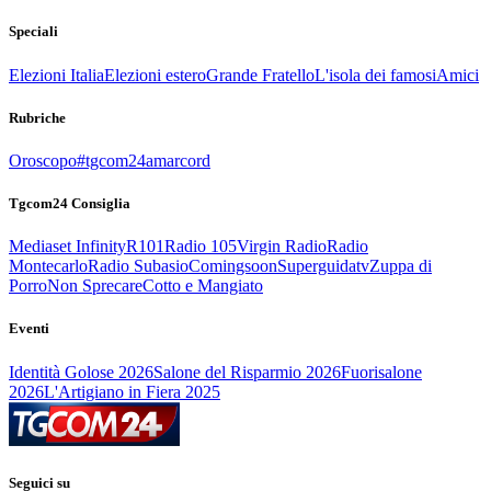
Speciali
Elezioni Italia
Elezioni estero
Grande Fratello
L'isola dei famosi
Amici
Rubriche
Oroscopo
#tgcom24amarcord
Tgcom24 Consiglia
Mediaset Infinity
R101
Radio 105
Virgin Radio
Radio
Montecarlo
Radio Subasio
Comingsoon
Superguidatv
Zuppa di
Porro
Non Sprecare
Cotto e Mangiato
Eventi
Identità Golose 2026
Salone del Risparmio 2026
Fuorisalone
2026
L'Artigiano in Fiera 2025
Seguici su