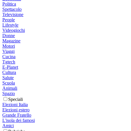
Politica
Spettacolo
Televisione
People
Lifestyle
Videogiochi
Donne
Magazine
Motori
Viaggi
Cucina
Tgtech
E-Planet
Cultura
Salute
Scuola
Animali
Spazio
Speciali
Elezioni Italia
Elezioni estero
Grande Fratello
L'isola dei famosi
Amici