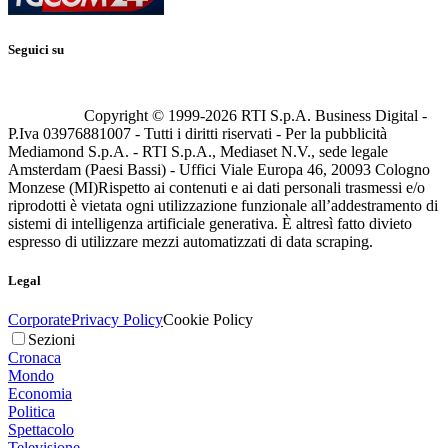
Seguici su
Copyright © 1999-
2026
RTI S.p.A. Business Digital -
P.Iva 03976881007 - Tutti i diritti riservati - Per la pubblicità
Mediamond S.p.A. - RTI S.p.A., Mediaset N.V., sede legale
Amsterdam (Paesi Bassi) - Uffici Viale Europa 46, 20093 Cologno
Monzese (MI)
Rispetto ai contenuti e ai dati personali trasmessi e/o
riprodotti è vietata ogni utilizzazione funzionale all’addestramento di
sistemi di intelligenza artificiale generativa. È altresì fatto divieto
espresso di utilizzare mezzi automatizzati di data scraping.
Legal
Corporate
Privacy Policy
Cookie Policy
Sezioni
Cronaca
Mondo
Economia
Politica
Spettacolo
Televisione