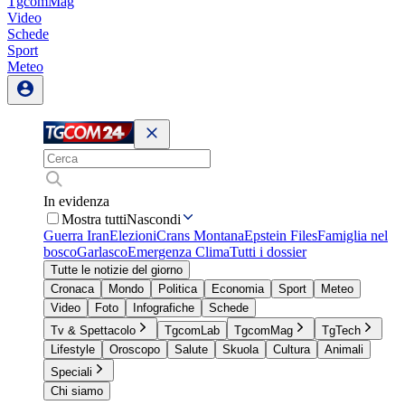
TgcomMag
Video
Schede
Sport
Meteo
In evidenza
Mostra tutti
Nascondi
Guerra Iran
Elezioni
Crans Montana
Epstein Files
Famiglia nel
bosco
Garlasco
Emergenza Clima
Tutti i dossier
Tutte le notizie del giorno
Cronaca
Mondo
Politica
Economia
Sport
Meteo
Video
Foto
Infografiche
Schede
Tv & Spettacolo
TgcomLab
TgcomMag
TgTech
Lifestyle
Oroscopo
Salute
Skuola
Cultura
Animali
Speciali
Chi siamo