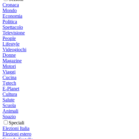
Cronaca
Mondo
Economia
Politica
Spettacolo
Televisione
People
Lifestyle
Videogiochi
Donne
Magazine
Motori
Viaggi
Cucina
Tgtech
E-Planet
Cultura
Salute
Scuola
Animali
Spazio
Speciali
Elezioni Italia
Elezioni estero