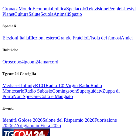
Cronaca
Mondo
Economia
Politica
Spettacolo
Televisione
People
Lifestyl
Planet
Cultura
Salute
Scuola
Animali
Spazio
Speciali
Elezioni Italia
Elezioni estero
Grande Fratello
L'isola dei famosi
Amici
Rubriche
Oroscopo
#tgcom24amarcord
Tgcom24 Consiglia
Mediaset Infinity
R101
Radio 105
Virgin Radio
Radio
Montecarlo
Radio Subasio
Comingsoon
Superguidatv
Zuppa di
Porro
Non Sprecare
Cotto e Mangiato
Eventi
Identità Golose 2026
Salone del Risparmio 2026
Fuorisalone
2026
L'Artigiano in Fiera 2025