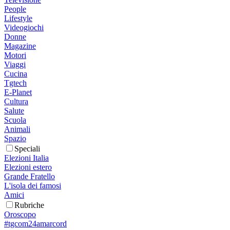
People
Lifestyle
Videogiochi
Donne
Magazine
Motori
Viaggi
Cucina
Tgtech
E-Planet
Cultura
Salute
Scuola
Animali
Spazio
Speciali
Elezioni Italia
Elezioni estero
Grande Fratello
L'isola dei famosi
Amici
Rubriche
Oroscopo
#tgcom24amarcord