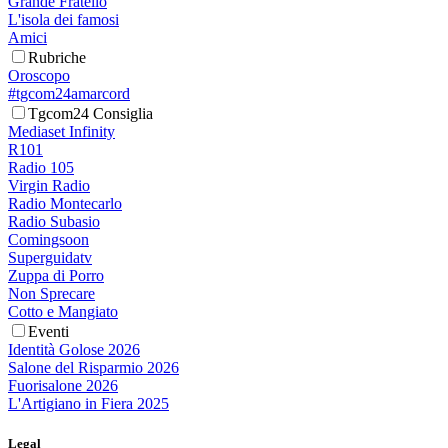
Grande Fratello
L'isola dei famosi
Amici
Rubriche
Oroscopo
#tgcom24amarcord
Tgcom24 Consiglia
Mediaset Infinity
R101
Radio 105
Virgin Radio
Radio Montecarlo
Radio Subasio
Comingsoon
Superguidatv
Zuppa di Porro
Non Sprecare
Cotto e Mangiato
Eventi
Identità Golose 2026
Salone del Risparmio 2026
Fuorisalone 2026
L'Artigiano in Fiera 2025
Legal