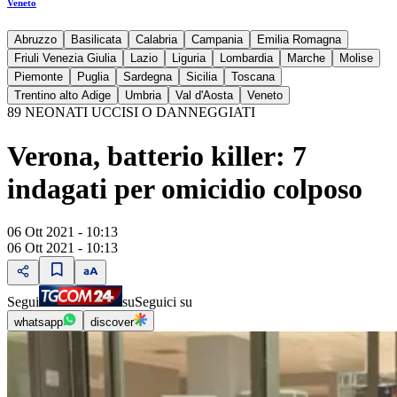
Veneto
Abruzzo
Basilicata
Calabria
Campania
Emilia Romagna
Friuli Venezia Giulia
Lazio
Liguria
Lombardia
Marche
Molise
Piemonte
Puglia
Sardegna
Sicilia
Toscana
Trentino alto Adige
Umbria
Val d'Aosta
Veneto
89 NEONATI UCCISI O DANNEGGIATI
Verona, batterio killer: 7
indagati per omicidio colposo
06 Ott 2021 - 10:13
06 Ott 2021 - 10:13
Segui
su
Seguici su
whatsapp
discover