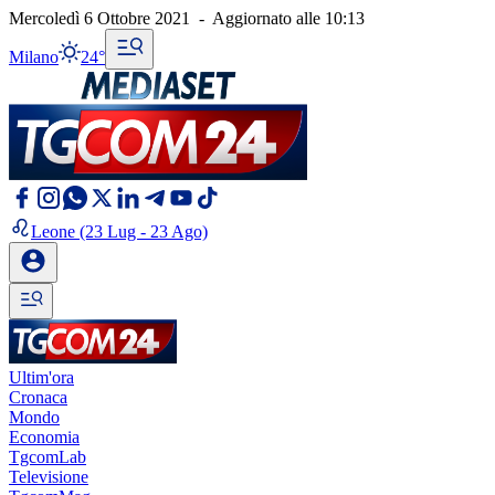
Mercoledì 6 Ottobre 2021
-
Aggiornato alle
10:13
Milano
24°
Leone
(23 Lug - 23 Ago)
Ultim'ora
Cronaca
Mondo
Economia
TgcomLab
Televisione