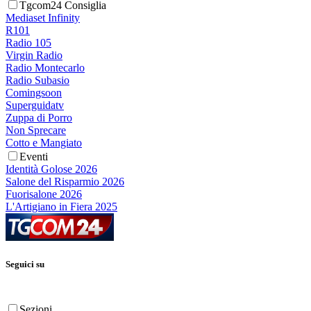
Tgcom24 Consiglia
Mediaset Infinity
R101
Radio 105
Virgin Radio
Radio Montecarlo
Radio Subasio
Comingsoon
Superguidatv
Zuppa di Porro
Non Sprecare
Cotto e Mangiato
Eventi
Identità Golose 2026
Salone del Risparmio 2026
Fuorisalone 2026
L'Artigiano in Fiera 2025
Seguici su
Sezioni