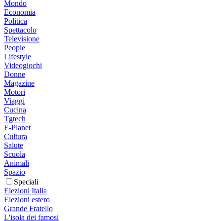
Mondo
Economia
Politica
Spettacolo
Televisione
People
Lifestyle
Videogiochi
Donne
Magazine
Motori
Viaggi
Cucina
Tgtech
E-Planet
Cultura
Salute
Scuola
Animali
Spazio
Speciali
Elezioni Italia
Elezioni estero
Grande Fratello
L'isola dei famosi