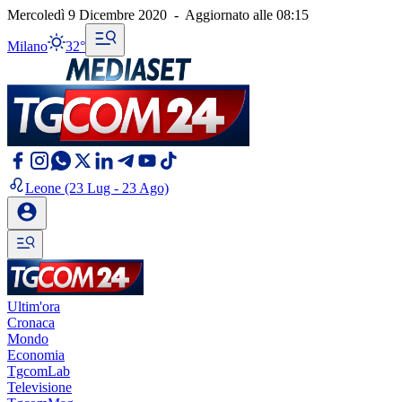
Mercoledì 9 Dicembre 2020
-
Aggiornato alle
08:15
Milano
32°
Leone
(23 Lug - 23 Ago)
Ultim'ora
Cronaca
Mondo
Economia
TgcomLab
Televisione