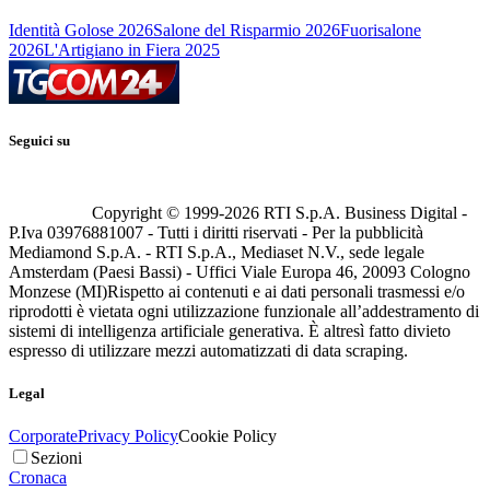
Identità Golose 2026
Salone del Risparmio 2026
Fuorisalone
2026
L'Artigiano in Fiera 2025
Seguici su
Copyright © 1999-
2026
RTI S.p.A. Business Digital -
P.Iva 03976881007 - Tutti i diritti riservati - Per la pubblicità
Mediamond S.p.A. - RTI S.p.A., Mediaset N.V., sede legale
Amsterdam (Paesi Bassi) - Uffici Viale Europa 46, 20093 Cologno
Monzese (MI)
Rispetto ai contenuti e ai dati personali trasmessi e/o
riprodotti è vietata ogni utilizzazione funzionale all’addestramento di
sistemi di intelligenza artificiale generativa. È altresì fatto divieto
espresso di utilizzare mezzi automatizzati di data scraping.
Legal
Corporate
Privacy Policy
Cookie Policy
Sezioni
Cronaca