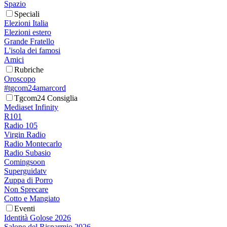
Spazio
Speciali
Elezioni Italia
Elezioni estero
Grande Fratello
L'isola dei famosi
Amici
Rubriche
Oroscopo
#tgcom24amarcord
Tgcom24 Consiglia
Mediaset Infinity
R101
Radio 105
Virgin Radio
Radio Montecarlo
Radio Subasio
Comingsoon
Superguidatv
Zuppa di Porro
Non Sprecare
Cotto e Mangiato
Eventi
Identità Golose 2026
Salone del Risparmio 2026