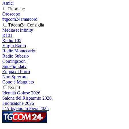
Amici
Rubriche
Oroscopo
#tgcom24amarcord
Tgcom24 Consiglia
Mediaset Infinity
R101
Radio 105
Virgin Radio
Radio Montecarlo
Radio Subasio
Comingsoon
Superguidatv
Zuppa di Porro
Non Sprecare
Cotto e Mangiato
Eventi
Identità Golose 2026
Salone del Risparmio 2026
Fuorisalone 2026
L'Artigiano in Fiera 2025