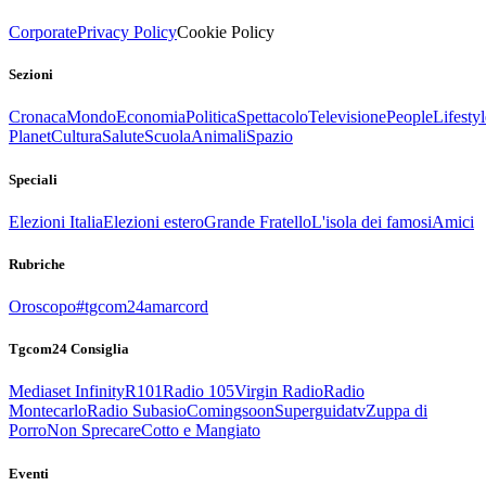
Corporate
Privacy Policy
Cookie Policy
Sezioni
Cronaca
Mondo
Economia
Politica
Spettacolo
Televisione
People
Lifestyl
Planet
Cultura
Salute
Scuola
Animali
Spazio
Speciali
Elezioni Italia
Elezioni estero
Grande Fratello
L'isola dei famosi
Amici
Rubriche
Oroscopo
#tgcom24amarcord
Tgcom24 Consiglia
Mediaset Infinity
R101
Radio 105
Virgin Radio
Radio
Montecarlo
Radio Subasio
Comingsoon
Superguidatv
Zuppa di
Porro
Non Sprecare
Cotto e Mangiato
Eventi