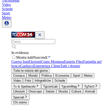
TgcomMag
Video
Schede
Sport
Meteo
In evidenza
Mostra tutti
Nascondi
Guerra Iran
Elezioni
Crans Montana
Epstein Files
Famiglia nel
bosco
Garlasco
Emergenza Clima
Tutti i dossier
Tutte le notizie del giorno
Cronaca
Mondo
Politica
Economia
Sport
Meteo
Video
Foto
Infografiche
Schede
Tv & Spettacolo
TgcomLab
TgcomMag
TgTech
Lifestyle
Oroscopo
Salute
Skuola
Cultura
Animali
Speciali
Chi siamo