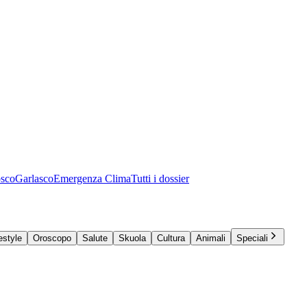
osco
Garlasco
Emergenza Clima
Tutti i dossier
estyle
Oroscopo
Salute
Skuola
Cultura
Animali
Speciali