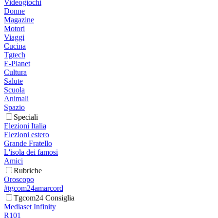
Videogiochi
Donne
Magazine
Motori
Viaggi
Cucina
Tgtech
E-Planet
Cultura
Salute
Scuola
Animali
Spazio
Speciali
Elezioni Italia
Elezioni estero
Grande Fratello
L'isola dei famosi
Amici
Rubriche
Oroscopo
#tgcom24amarcord
Tgcom24 Consiglia
Mediaset Infinity
R101