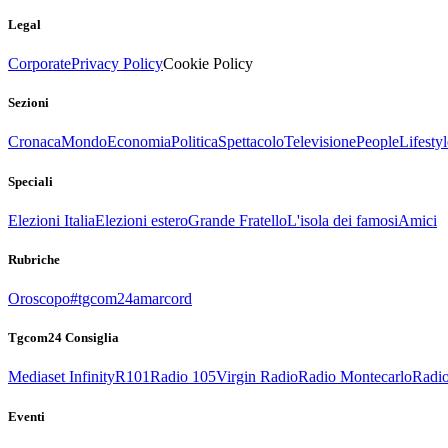
Legal
Corporate
Privacy Policy
Cookie Policy
Sezioni
Cronaca
Mondo
Economia
Politica
Spettacolo
Televisione
People
Lifestyl
Speciali
Elezioni Italia
Elezioni estero
Grande Fratello
L'isola dei famosi
Amici
Rubriche
Oroscopo
#tgcom24amarcord
Tgcom24 Consiglia
Mediaset Infinity
R101
Radio 105
Virgin Radio
Radio Montecarlo
Radio
Eventi