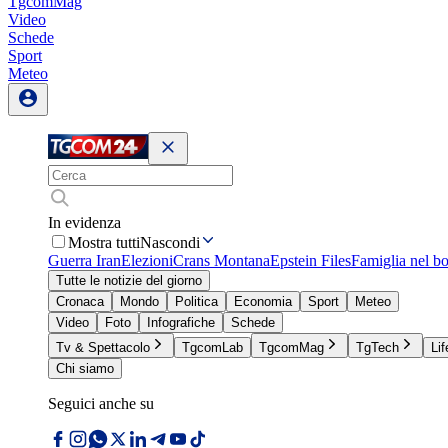
TgcomMag
Video
Schede
Sport
Meteo
In evidenza
Mostra tutti
Nascondi
Guerra Iran
Elezioni
Crans Montana
Epstein Files
Famiglia nel b
Tutte le notizie del giorno
Cronaca
Mondo
Politica
Economia
Sport
Meteo
Video
Foto
Infografiche
Schede
Tv & Spettacolo
TgcomLab
TgcomMag
TgTech
Lif
Chi siamo
Seguici anche su