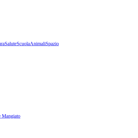
ura
Salute
Scuola
Animali
Spazio
e Mangiato