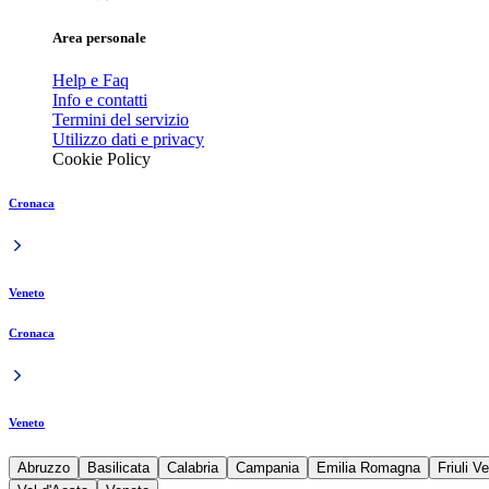
Area personale
Help e Faq
Info e contatti
Termini del servizio
Utilizzo dati e privacy
Cookie Policy
Cronaca
Veneto
Cronaca
Veneto
Abruzzo
Basilicata
Calabria
Campania
Emilia Romagna
Friuli V