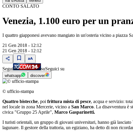
Val d'Aosta
Veneto
CONTO SALATO
Venezia, 1.100 euro per un pranz
I quattro giapponesi avevano mangiato in un'osteria vicino a piazza S
21 Gen 2018 - 12:12
21 Gen 2018 - 12:12
Segui
su
Seguici su
whatsapp
discover
© ufficio-stampa
Quattro bistecche
, poi
frittura mista di pesce
, acqua e servizio: tot
nel locale in zona Mercerie, vicino a
San Marco
. La disavventura è s
civica "Gruppo 25 Aprile",
Marco Gasparinetti.
I turisti orientali, un gruppo di giovani universitari, hanno già lasci
lagunare. Il gestore della trattoria, un egiziano, ha detto
di non ricorda