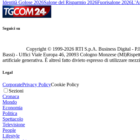
Identità Golose 2026
Salone del Risparmio 2026
Fuorisalone 2026
L'Ar
Seguici su
Copyright © 1999-
2026
RTI S.p.A. Business Digital - P.I
Bassi) - Uffici Viale Europa 46, 20093 Cologno Monzese (MI)
Rispett
artificiale generativa. È altresì fatto divieto espresso di utilizzare mez
Legal
Corporate
Privacy Policy
Cookie Policy
Sezioni
Cronaca
Mondo
Economia
Politica
Spettacolo
Televisione
People
Lifestyle