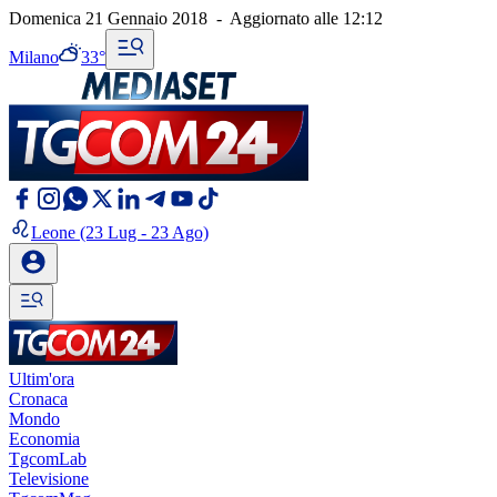
Domenica 21 Gennaio 2018
-
Aggiornato alle
12:12
Milano
33°
Leone
(23 Lug - 23 Ago)
Ultim'ora
Cronaca
Mondo
Economia
TgcomLab
Televisione