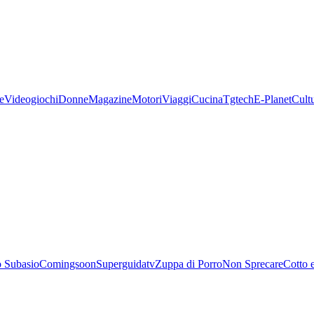
e
Videogiochi
Donne
Magazine
Motori
Viaggi
Cucina
Tgtech
E-Planet
Cult
 Subasio
Comingsoon
Superguidatv
Zuppa di Porro
Non Sprecare
Cotto 