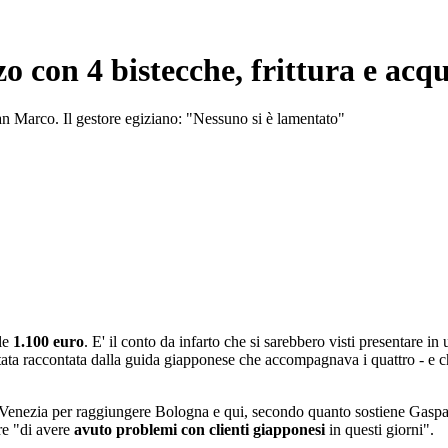
o con 4 bistecche, frittura e acq
an Marco. Il gestore egiziano: "Nessuno si è lamentato"
ale
1.100 euro
. E' il conto da infarto che si sarebbero visti presentare in 
tata raccontata dalla guida giapponese che accompagnava i quattro - e ch
ato Venezia per raggiungere Bologna e qui, secondo quanto sostiene Gaspa
re "di avere
avuto problemi con clienti giapponesi
in questi giorni".