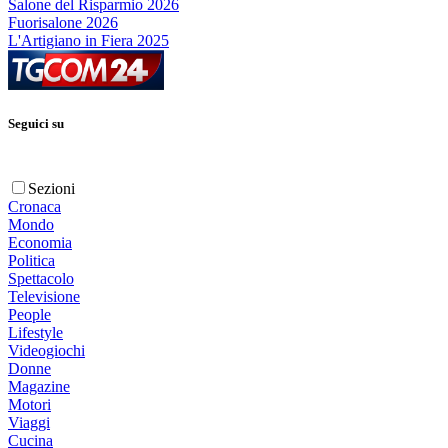
Salone del Risparmio 2026
Fuorisalone 2026
L'Artigiano in Fiera 2025
Seguici su
Sezioni
Cronaca
Mondo
Economia
Politica
Spettacolo
Televisione
People
Lifestyle
Videogiochi
Donne
Magazine
Motori
Viaggi
Cucina