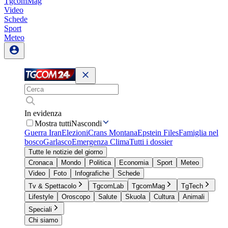
TgcomMag
Video
Schede
Sport
Meteo
In evidenza
Mostra tutti
Nascondi
Guerra Iran
Elezioni
Crans Montana
Epstein Files
Famiglia nel
bosco
Garlasco
Emergenza Clima
Tutti i dossier
Tutte le notizie del giorno
Cronaca
Mondo
Politica
Economia
Sport
Meteo
Video
Foto
Infografiche
Schede
Tv & Spettacolo
TgcomLab
TgcomMag
TgTech
Lifestyle
Oroscopo
Salute
Skuola
Cultura
Animali
Speciali
Chi siamo