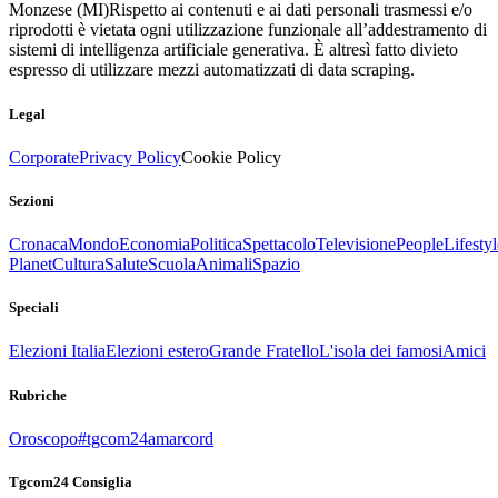
Monzese (MI)
Rispetto ai contenuti e ai dati personali trasmessi e/o
riprodotti è vietata ogni utilizzazione funzionale all’addestramento di
sistemi di intelligenza artificiale generativa. È altresì fatto divieto
espresso di utilizzare mezzi automatizzati di data scraping.
Legal
Corporate
Privacy Policy
Cookie Policy
Sezioni
Cronaca
Mondo
Economia
Politica
Spettacolo
Televisione
People
Lifestyl
Planet
Cultura
Salute
Scuola
Animali
Spazio
Speciali
Elezioni Italia
Elezioni estero
Grande Fratello
L'isola dei famosi
Amici
Rubriche
Oroscopo
#tgcom24amarcord
Tgcom24 Consiglia