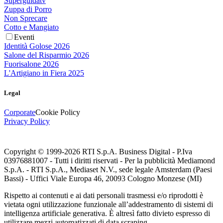
Superguidatv
Zuppa di Porro
Non Sprecare
Cotto e Mangiato
Eventi
Identità Golose 2026
Salone del Risparmio 2026
Fuorisalone 2026
L'Artigiano in Fiera 2025
Legal
Corporate
Cookie Policy
Privacy Policy
Copyright © 1999-
2026
RTI S.p.A. Business Digital - P.Iva
03976881007 - Tutti i diritti riservati - Per la pubblicità Mediamond
S.p.A. - RTI S.p.A., Mediaset N.V., sede legale Amsterdam (Paesi
Bassi) - Uffici Viale Europa 46, 20093 Cologno Monzese (MI)
Rispetto ai contenuti e ai dati personali trasmessi e/o riprodotti è
vietata ogni utilizzazione funzionale all’addestramento di sistemi di
intelligenza artificiale generativa. È altresì fatto divieto espresso di
utilizzare mezzi automatizzati di data scraping.