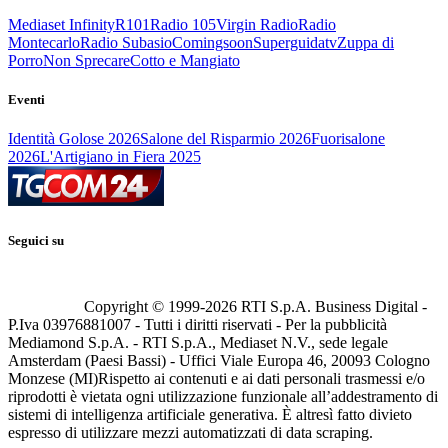
Mediaset Infinity
R101
Radio 105
Virgin Radio
Radio
Montecarlo
Radio Subasio
Comingsoon
Superguidatv
Zuppa di
Porro
Non Sprecare
Cotto e Mangiato
Eventi
Identità Golose 2026
Salone del Risparmio 2026
Fuorisalone
2026
L'Artigiano in Fiera 2025
Seguici su
Copyright © 1999-
2026
RTI S.p.A. Business Digital -
P.Iva 03976881007 - Tutti i diritti riservati - Per la pubblicità
Mediamond S.p.A. - RTI S.p.A., Mediaset N.V., sede legale
Amsterdam (Paesi Bassi) - Uffici Viale Europa 46, 20093 Cologno
Monzese (MI)
Rispetto ai contenuti e ai dati personali trasmessi e/o
riprodotti è vietata ogni utilizzazione funzionale all’addestramento di
sistemi di intelligenza artificiale generativa. È altresì fatto divieto
espresso di utilizzare mezzi automatizzati di data scraping.