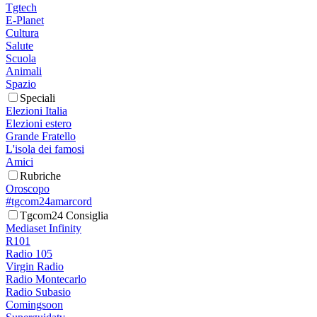
Tgtech
E-Planet
Cultura
Salute
Scuola
Animali
Spazio
Speciali
Elezioni Italia
Elezioni estero
Grande Fratello
L'isola dei famosi
Amici
Rubriche
Oroscopo
#tgcom24amarcord
Tgcom24 Consiglia
Mediaset Infinity
R101
Radio 105
Virgin Radio
Radio Montecarlo
Radio Subasio
Comingsoon