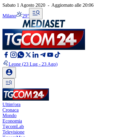
Sabato 1 Agosto 2020
-
Aggiornato alle
20:06
Milano
29°
Leone
(23 Lug - 23 Ago)
Ultim'ora
Cronaca
Mondo
Economia
TgcomLab
Televisione