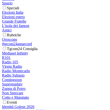
Spazio
Speciali
Elezioni Italia
Elezioni estero
Grande Fratello
L'isola dei famosi
Amici
Rubriche
Oroscopo
#tgcom24amarcord
Tgcom24 Consiglia
Mediaset Infinity
R101
Radio 105
Virgin Radio
Radio Montecarlo
Radio Subasio
Comingsoon
Superguidatv
Zuppa di Porro
Non Sprecare
Cotto e Mangiato
Eventi
Identità Golose 2026