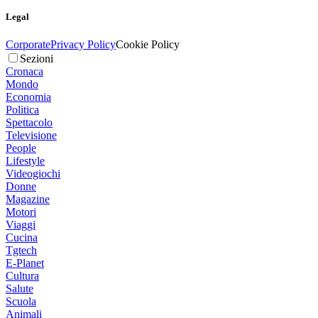
Legal
Corporate
Privacy Policy
Cookie Policy
Sezioni
Cronaca
Mondo
Economia
Politica
Spettacolo
Televisione
People
Lifestyle
Videogiochi
Donne
Magazine
Motori
Viaggi
Cucina
Tgtech
E-Planet
Cultura
Salute
Scuola
Animali