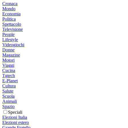
Cronaca
Mondo
Economia
Politica
Spettacolo
Televisione
People
Lifestyle
Videogiochi
Donne
Magazine
Motori
Viaggi
Cucina
Tgtech
E-Planet
Cultura
Salute
Scuola
Animali
Spazio
Speciali
Elezioni Italia
Elezioni estero
Grande Fratello