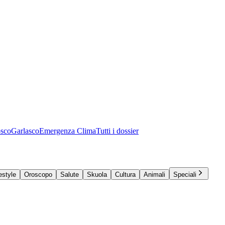
osco
Garlasco
Emergenza Clima
Tutti i dossier
estyle
Oroscopo
Salute
Skuola
Cultura
Animali
Speciali