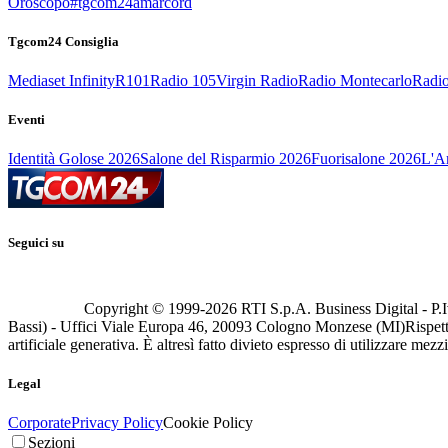
Oroscopo
#tgcom24amarcord
Tgcom24 Consiglia
Mediaset Infinity
R101
Radio 105
Virgin Radio
Radio Montecarlo
Radio
Eventi
Identità Golose 2026
Salone del Risparmio 2026
Fuorisalone 2026
L'Ar
Seguici su
Copyright © 1999-
2026
RTI S.p.A. Business Digital - P.I
Bassi) - Uffici Viale Europa 46, 20093 Cologno Monzese (MI)
Rispett
artificiale generativa. È altresì fatto divieto espresso di utilizzare mez
Legal
Corporate
Privacy Policy
Cookie Policy
Sezioni