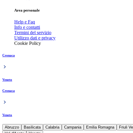
Area personale
Help e Faq
Info e contatti
Termini del servizio
Utilizzo dati e privacy
Cookie Policy
Cronaca
Veneto
Cronaca
Veneto
Abruzzo
Basilicata
Calabria
Campania
Emilia Romagna
Friuli V