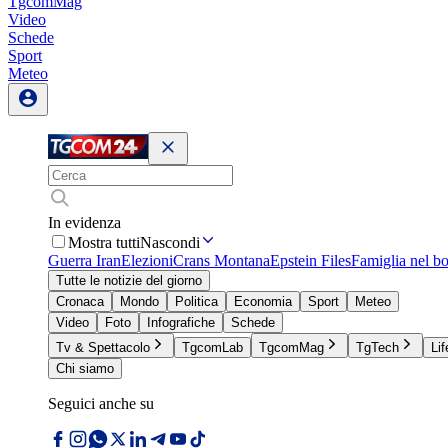
TgcomMag
Video
Schede
Sport
Meteo
In evidenza
Mostra tutti
Nascondi
Guerra Iran
Elezioni
Crans Montana
Epstein Files
Famiglia nel b
Tutte le notizie del giorno
Cronaca
Mondo
Politica
Economia
Sport
Meteo
Video
Foto
Infografiche
Schede
Tv & Spettacolo
TgcomLab
TgcomMag
TgTech
Lif
Chi siamo
Seguici anche su