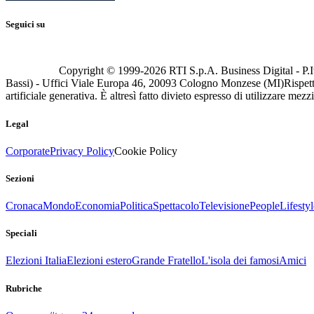
Seguici su
Copyright © 1999-
2026
RTI S.p.A. Business Digital - P.I
Bassi) - Uffici Viale Europa 46, 20093 Cologno Monzese (MI)
Rispett
artificiale generativa. È altresì fatto divieto espresso di utilizzare mez
Legal
Corporate
Privacy Policy
Cookie Policy
Sezioni
Cronaca
Mondo
Economia
Politica
Spettacolo
Televisione
People
Lifestyl
Speciali
Elezioni Italia
Elezioni estero
Grande Fratello
L'isola dei famosi
Amici
Rubriche