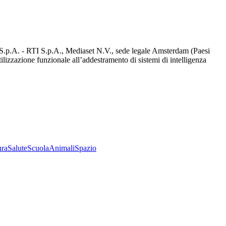
d S.p.A. - RTI S.p.A., Mediaset N.V., sede legale Amsterdam (Paesi
utilizzazione funzionale all’addestramento di sistemi di intelligenza
ura
Salute
Scuola
Animali
Spazio