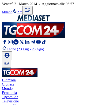
Venerdì 21 Marzo 2014
-
Aggiornato alle
06:57
Milano
27°
Leone
(23 Lug - 23 Ago)
Ultim'ora
Cronaca
Mondo
Economia
TgcomLab
Televisione