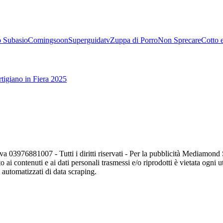
 Subasio
Comingsoon
Superguidatv
Zuppa di Porro
Non Sprecare
Cotto 
tigiano in Fiera 2025
va 03976881007 - Tutti i diritti riservati - Per la pubblicità Mediamon
o ai contenuti e ai dati personali trasmessi e/o riprodotti è vietata ogni 
zi automatizzati di data scraping.