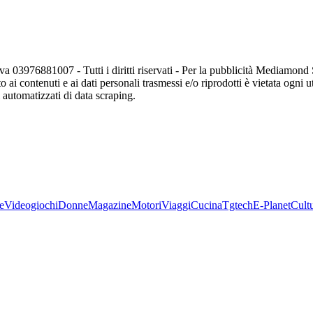
va 03976881007 - Tutti i diritti riservati - Per la pubblicità Mediamon
o ai contenuti e ai dati personali trasmessi e/o riprodotti è vietata ogni 
zi automatizzati di data scraping.
e
Videogiochi
Donne
Magazine
Motori
Viaggi
Cucina
Tgtech
E-Planet
Cult