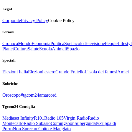
Legal
Corporate
Privacy Policy
Cookie Policy
Sezioni
Cronaca
Mondo
Economia
Politica
Spettacolo
Televisione
People
Lifestyl
Planet
Cultura
Salute
Scuola
Animali
Spazio
Speciali
Elezioni Italia
Elezioni estero
Grande Fratello
L'isola dei famosi
Amici
Rubriche
Oroscopo
#tgcom24amarcord
Tgcom24 Consiglia
Mediaset Infinity
R101
Radio 105
Virgin Radio
Radio
Montecarlo
Radio Subasio
Comingsoon
Superguidatv
Zuppa di
Porro
Non Sprecare
Cotto e Mangiato