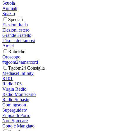
Scuola
Animali
Spazio
Speciali
Elezioni Italia
Elezioni estero
Grande Fratello
L'isola dei famosi
Amici
Rubriche
Oroscopo
#tgcom24amarcord
Tgcom24 Consiglia
Mediaset Infinity
R101
Radio 105
Virgin Radio
Radio Montecarlo
Radio Subasio
Comingsoon
Superguidatv
Zuppa di Porro
Non Sprecare
Cotto e Mangiato