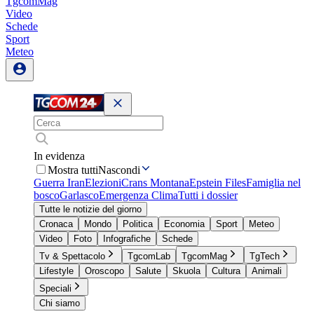
TgcomMag
Video
Schede
Sport
Meteo
In evidenza
Mostra tutti
Nascondi
Guerra Iran
Elezioni
Crans Montana
Epstein Files
Famiglia nel
bosco
Garlasco
Emergenza Clima
Tutti i dossier
Tutte le notizie del giorno
Cronaca
Mondo
Politica
Economia
Sport
Meteo
Video
Foto
Infografiche
Schede
Tv & Spettacolo
TgcomLab
TgcomMag
TgTech
Lifestyle
Oroscopo
Salute
Skuola
Cultura
Animali
Speciali
Chi siamo