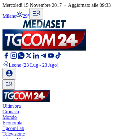
Mercoledì 15 Novembre 2017
-
Aggiornato alle
09:33
Milano
29°
Leone
(23 Lug - 23 Ago)
Ultim'ora
Cronaca
Mondo
Economia
TgcomLab
Televisione