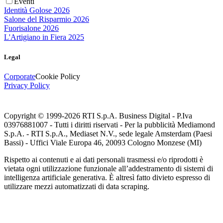
Eventi
Identità Golose 2026
Salone del Risparmio 2026
Fuorisalone 2026
L'Artigiano in Fiera 2025
Legal
Corporate
Cookie Policy
Privacy Policy
Copyright © 1999-
2026
RTI S.p.A. Business Digital - P.Iva
03976881007 - Tutti i diritti riservati - Per la pubblicità Mediamond
S.p.A. - RTI S.p.A., Mediaset N.V., sede legale Amsterdam (Paesi
Bassi) - Uffici Viale Europa 46, 20093 Cologno Monzese (MI)
Rispetto ai contenuti e ai dati personali trasmessi e/o riprodotti è
vietata ogni utilizzazione funzionale all’addestramento di sistemi di
intelligenza artificiale generativa. È altresì fatto divieto espresso di
utilizzare mezzi automatizzati di data scraping.