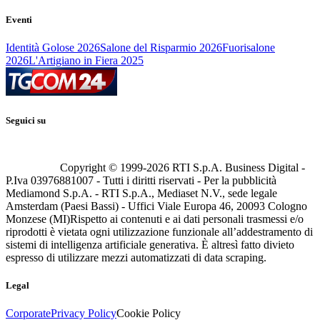
Eventi
Identità Golose 2026
Salone del Risparmio 2026
Fuorisalone
2026
L'Artigiano in Fiera 2025
Seguici su
Copyright © 1999-
2026
RTI S.p.A. Business Digital -
P.Iva 03976881007 - Tutti i diritti riservati - Per la pubblicità
Mediamond S.p.A. - RTI S.p.A., Mediaset N.V., sede legale
Amsterdam (Paesi Bassi) - Uffici Viale Europa 46, 20093 Cologno
Monzese (MI)
Rispetto ai contenuti e ai dati personali trasmessi e/o
riprodotti è vietata ogni utilizzazione funzionale all’addestramento di
sistemi di intelligenza artificiale generativa. È altresì fatto divieto
espresso di utilizzare mezzi automatizzati di data scraping.
Legal
Corporate
Privacy Policy
Cookie Policy