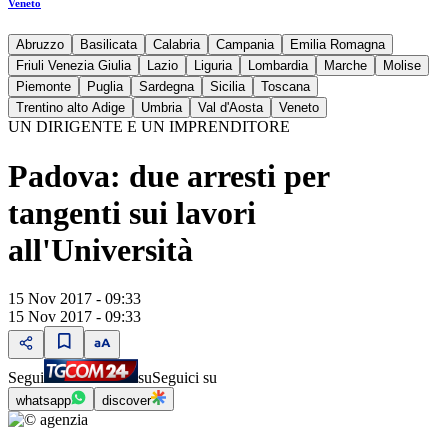
Veneto
Abruzzo
Basilicata
Calabria
Campania
Emilia Romagna
Friuli Venezia Giulia
Lazio
Liguria
Lombardia
Marche
Molise
Piemonte
Puglia
Sardegna
Sicilia
Toscana
Trentino alto Adige
Umbria
Val d'Aosta
Veneto
UN DIRIGENTE E UN IMPRENDITORE
Padova: due arresti per
tangenti sui lavori
all'Università
15 Nov 2017 - 09:33
15 Nov 2017 - 09:33
Segui
su
Seguici su
whatsapp
discover