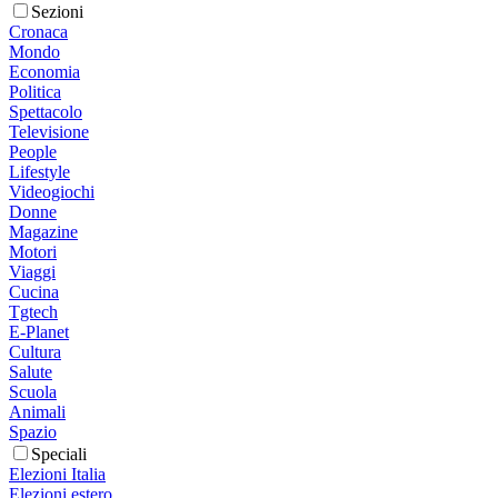
Sezioni
Cronaca
Mondo
Economia
Politica
Spettacolo
Televisione
People
Lifestyle
Videogiochi
Donne
Magazine
Motori
Viaggi
Cucina
Tgtech
E-Planet
Cultura
Salute
Scuola
Animali
Spazio
Speciali
Elezioni Italia
Elezioni estero