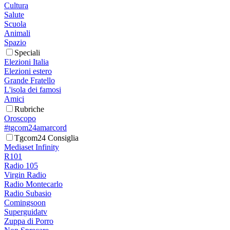
Cultura
Salute
Scuola
Animali
Spazio
Speciali
Elezioni Italia
Elezioni estero
Grande Fratello
L'isola dei famosi
Amici
Rubriche
Oroscopo
#tgcom24amarcord
Tgcom24 Consiglia
Mediaset Infinity
R101
Radio 105
Virgin Radio
Radio Montecarlo
Radio Subasio
Comingsoon
Superguidatv
Zuppa di Porro