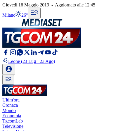
Giovedì 16 Maggio 2019
-
Aggiornato alle
12:45
Milano
26°
Leone
(23 Lug - 23 Ago)
Ultim'ora
Cronaca
Mondo
Economia
TgcomLab
Televisione