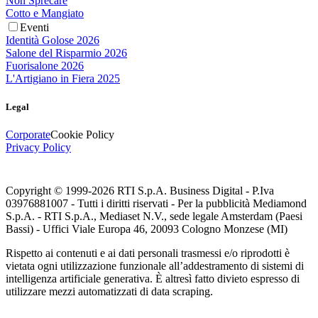
Non Sprecare
Cotto e Mangiato
Eventi
Identità Golose 2026
Salone del Risparmio 2026
Fuorisalone 2026
L'Artigiano in Fiera 2025
Legal
Corporate
Cookie Policy
Privacy Policy
Copyright © 1999-
2026
RTI S.p.A. Business Digital - P.Iva
03976881007 - Tutti i diritti riservati - Per la pubblicità Mediamond
S.p.A. - RTI S.p.A., Mediaset N.V., sede legale Amsterdam (Paesi
Bassi) - Uffici Viale Europa 46, 20093 Cologno Monzese (MI)
Rispetto ai contenuti e ai dati personali trasmessi e/o riprodotti è
vietata ogni utilizzazione funzionale all’addestramento di sistemi di
intelligenza artificiale generativa. È altresì fatto divieto espresso di
utilizzare mezzi automatizzati di data scraping.