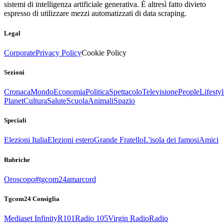
sistemi di intelligenza artificiale generativa. È altresì fatto divieto
espresso di utilizzare mezzi automatizzati di data scraping.
Legal
Corporate
Privacy Policy
Cookie Policy
Sezioni
Cronaca
Mondo
Economia
Politica
Spettacolo
Televisione
People
Lifestyl
Planet
Cultura
Salute
Scuola
Animali
Spazio
Speciali
Elezioni Italia
Elezioni estero
Grande Fratello
L'isola dei famosi
Amici
Rubriche
Oroscopo
#tgcom24amarcord
Tgcom24 Consiglia
Mediaset Infinity
R101
Radio 105
Virgin Radio
Radio