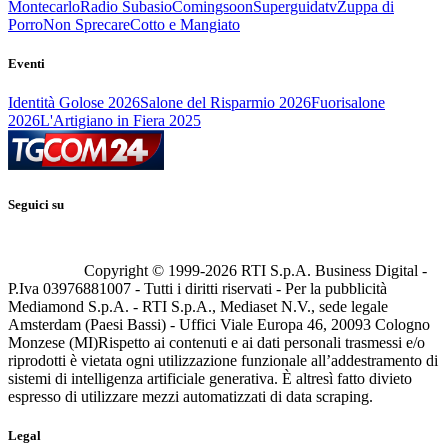
Montecarlo
Radio Subasio
Comingsoon
Superguidatv
Zuppa di
Porro
Non Sprecare
Cotto e Mangiato
Eventi
Identità Golose 2026
Salone del Risparmio 2026
Fuorisalone
2026
L'Artigiano in Fiera 2025
Seguici su
Copyright © 1999-
2026
RTI S.p.A. Business Digital -
P.Iva 03976881007 - Tutti i diritti riservati - Per la pubblicità
Mediamond S.p.A. - RTI S.p.A., Mediaset N.V., sede legale
Amsterdam (Paesi Bassi) - Uffici Viale Europa 46, 20093 Cologno
Monzese (MI)
Rispetto ai contenuti e ai dati personali trasmessi e/o
riprodotti è vietata ogni utilizzazione funzionale all’addestramento di
sistemi di intelligenza artificiale generativa. È altresì fatto divieto
espresso di utilizzare mezzi automatizzati di data scraping.
Legal