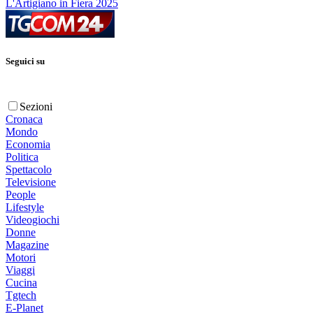
L'Artigiano in Fiera 2025
Seguici su
Sezioni
Cronaca
Mondo
Economia
Politica
Spettacolo
Televisione
People
Lifestyle
Videogiochi
Donne
Magazine
Motori
Viaggi
Cucina
Tgtech
E-Planet