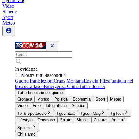
TgcomMag
Video
Schede
Sport
Meteo
In evidenza
Mostra tutti
Nascondi
Guerra Iran
Elezioni
Crans Montana
Epstein Files
Famiglia nel
bosco
Garlasco
Emergenza Clima
Tutti i dossier
Tutte le notizie del giorno
Cronaca
Mondo
Politica
Economia
Sport
Meteo
Video
Foto
Infografiche
Schede
Tv & Spettacolo
TgcomLab
TgcomMag
TgTech
Lifestyle
Oroscopo
Salute
Skuola
Cultura
Animali
Speciali
Chi siamo