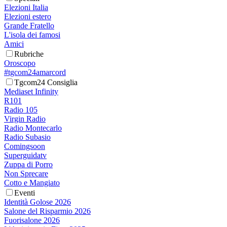
Elezioni Italia
Elezioni estero
Grande Fratello
L'isola dei famosi
Amici
Rubriche
Oroscopo
#tgcom24amarcord
Tgcom24 Consiglia
Mediaset Infinity
R101
Radio 105
Virgin Radio
Radio Montecarlo
Radio Subasio
Comingsoon
Superguidatv
Zuppa di Porro
Non Sprecare
Cotto e Mangiato
Eventi
Identità Golose 2026
Salone del Risparmio 2026
Fuorisalone 2026