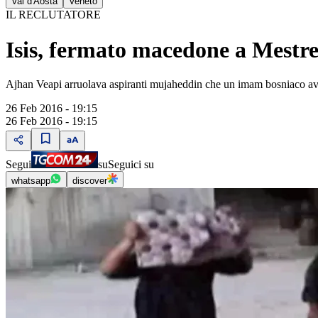
Val d'Aosta
Veneto
IL RECLUTATORE
Isis, fermato macedone a Mestre:
Ajhan Veapi arruolava aspiranti mujaheddin che un imam bosniaco avreb
26 Feb 2016 - 19:15
26 Feb 2016 - 19:15
Segui
su
Seguici su
whatsapp
discover