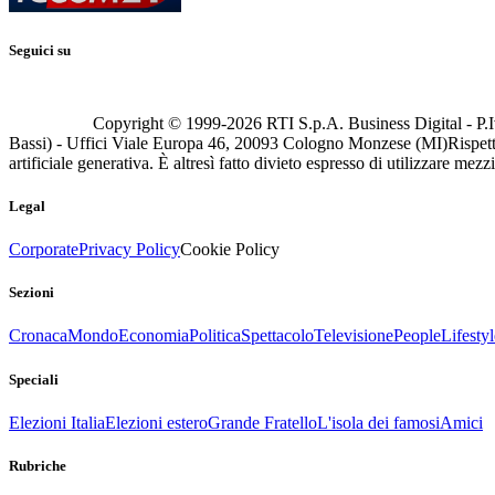
Seguici su
Copyright © 1999-
2026
RTI S.p.A. Business Digital - P.I
Bassi) - Uffici Viale Europa 46, 20093 Cologno Monzese (MI)
Rispett
artificiale generativa. È altresì fatto divieto espresso di utilizzare mez
Legal
Corporate
Privacy Policy
Cookie Policy
Sezioni
Cronaca
Mondo
Economia
Politica
Spettacolo
Televisione
People
Lifestyl
Speciali
Elezioni Italia
Elezioni estero
Grande Fratello
L'isola dei famosi
Amici
Rubriche