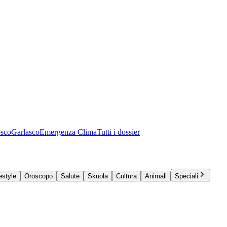
osco
Garlasco
Emergenza Clima
Tutti i dossier
estyle
Oroscopo
Salute
Skuola
Cultura
Animali
Speciali