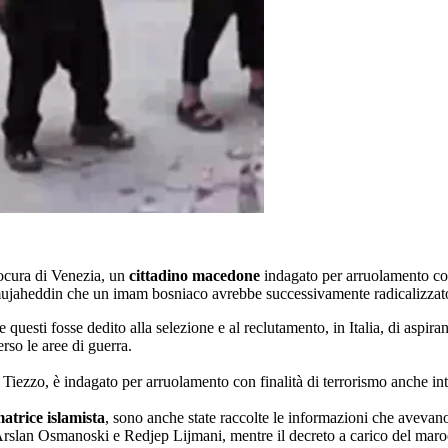
rocura di Venezia, un
cittadino macedone
indagato per arruolamento con
i mujaheddin che un imam bosniaco avrebbe successivamente radicalizzat
uesti fosse dedito alla selezione e al reclutamento, in Italia, di aspiranti
erso le aree di guerra.
iezzo, è indagato per arruolamento con finalità di terrorismo anche int
atrice islamista
, sono anche state raccolte le informazioni che avevano
i Arslan Osmanoski e Redjep Lijmani, mentre il decreto a carico del mar