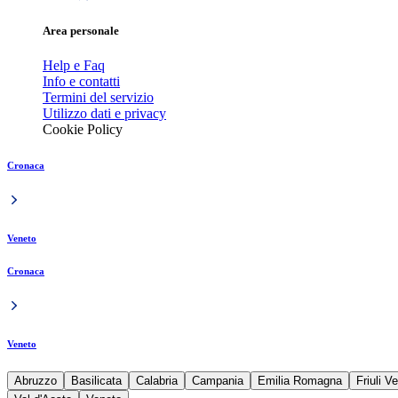
Area personale
Help e Faq
Info e contatti
Termini del servizio
Utilizzo dati e privacy
Cookie Policy
Cronaca
Veneto
Cronaca
Veneto
Abruzzo
Basilicata
Calabria
Campania
Emilia Romagna
Friuli V