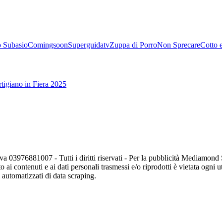
 Subasio
Comingsoon
Superguidatv
Zuppa di Porro
Non Sprecare
Cotto 
tigiano in Fiera 2025
va 03976881007 - Tutti i diritti riservati - Per la pubblicità Mediamon
o ai contenuti e ai dati personali trasmessi e/o riprodotti è vietata ogni 
zi automatizzati di data scraping.