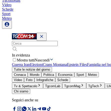
TgcomMag
Video
Schede
Sport
Meteo
In evidenza
Mostra tutti
Nascondi
Guerra Iran
Elezioni
Crans Montana
Epstein Files
Famiglia nel b
Tutte le notizie del giorno
Cronaca
Mondo
Politica
Economia
Sport
Meteo
Video
Foto
Infografiche
Schede
Tv & Spettacolo
TgcomLab
TgcomMag
TgTech
Lif
Chi siamo
Seguici anche su