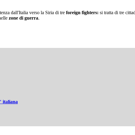
nza dall'Italia verso la Siria di tre
foreign fighters:
si tratta di tre cit
nelle
zone di guerra
.
 italiana