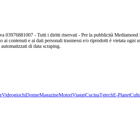
va 03976881007 - Tutti i diritti riservati - Per la pubblicità Mediamon
o ai contenuti e ai dati personali trasmessi e/o riprodotti è vietata ogni 
zi automatizzati di data scraping.
e
Videogiochi
Donne
Magazine
Motori
Viaggi
Cucina
Tgtech
E-Planet
Cult