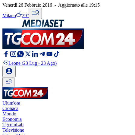
Venerdì 26 Febbraio 2016
-
Aggiornato alle
19:15
Milano
29°
Leone
(23 Lug - 23 Ago)
Ultim'ora
Cronaca
Mondo
Economia
TgcomLab
Televisione