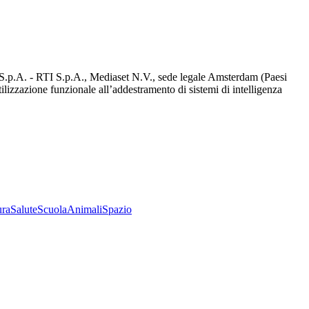
d S.p.A. - RTI S.p.A., Mediaset N.V., sede legale Amsterdam (Paesi
utilizzazione funzionale all’addestramento di sistemi di intelligenza
ura
Salute
Scuola
Animali
Spazio