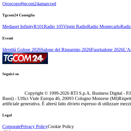
Oroscopo
#tgcom24amarcord
Tgcom24 Consiglia
Mediaset Infinity
R101
Radio 105
Virgin Radio
Radio Montecarlo
Radio
Eventi
Identità Golose 2026
Salone del Risparmio 2026
Fuorisalone 2026
L'Ar
Seguici su
Copyright © 1999-
2026
RTI S.p.A. Business Digital - P.I
Bassi) - Uffici Viale Europa 46, 20093 Cologno Monzese (MI)
Rispett
artificiale generativa. È altresì fatto divieto espresso di utilizzare mez
Legal
Corporate
Privacy Policy
Cookie Policy