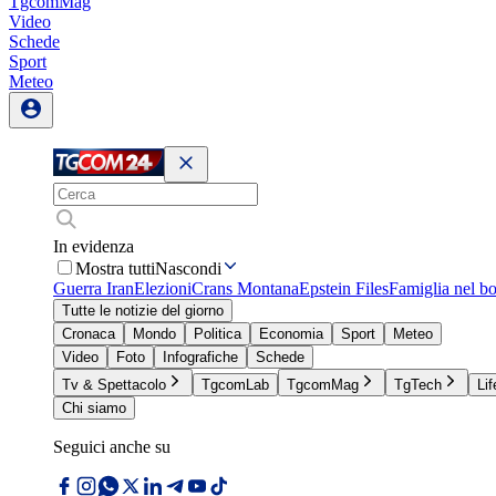
TgcomMag
Video
Schede
Sport
Meteo
In evidenza
Mostra tutti
Nascondi
Guerra Iran
Elezioni
Crans Montana
Epstein Files
Famiglia nel b
Tutte le notizie del giorno
Cronaca
Mondo
Politica
Economia
Sport
Meteo
Video
Foto
Infografiche
Schede
Tv & Spettacolo
TgcomLab
TgcomMag
TgTech
Lif
Chi siamo
Seguici anche su