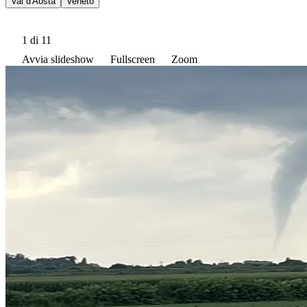
Val d'Aosta
Veneto
1
di 11
Avvia slideshow
Fullscreen
Zoom