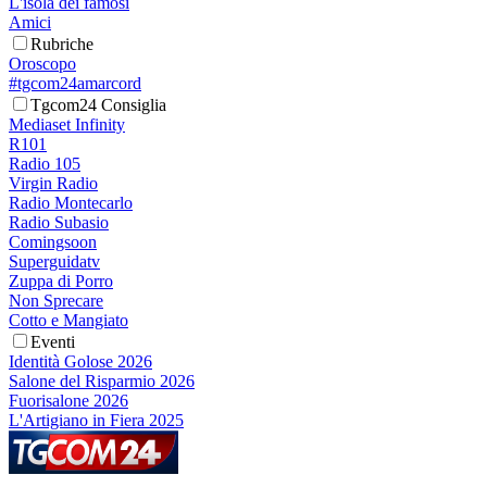
L'isola dei famosi
Amici
Rubriche
Oroscopo
#tgcom24amarcord
Tgcom24 Consiglia
Mediaset Infinity
R101
Radio 105
Virgin Radio
Radio Montecarlo
Radio Subasio
Comingsoon
Superguidatv
Zuppa di Porro
Non Sprecare
Cotto e Mangiato
Eventi
Identità Golose 2026
Salone del Risparmio 2026
Fuorisalone 2026
L'Artigiano in Fiera 2025