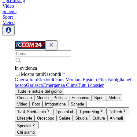
TgcomMag
Video
Schede
Sport
Meteo
In evidenza
Mostra tutti
Nascondi
Guerra Iran
Elezioni
Crans Montana
Epstein Files
Famiglia nel
bosco
Garlasco
Emergenza Clima
Tutti i dossier
Tutte le notizie del giorno
Cronaca
Mondo
Politica
Economia
Sport
Meteo
Video
Foto
Infografiche
Schede
Tv & Spettacolo
TgcomLab
TgcomMag
TgTech
Lifestyle
Oroscopo
Salute
Skuola
Cultura
Animali
Speciali
Chi siamo