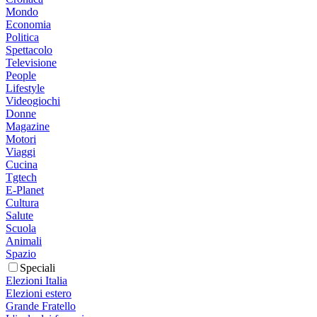
Mondo
Economia
Politica
Spettacolo
Televisione
People
Lifestyle
Videogiochi
Donne
Magazine
Motori
Viaggi
Cucina
Tgtech
E-Planet
Cultura
Salute
Scuola
Animali
Spazio
Speciali
Elezioni Italia
Elezioni estero
Grande Fratello