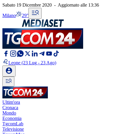
Sabato 19 Dicembre 2020
-
Aggiornato alle
13:36
Milano
29°
Leone
(23 Lug - 23 Ago)
Ultim'ora
Cronaca
Mondo
Economia
TgcomLab
Televisione