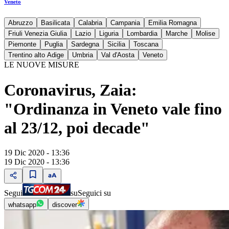
Veneto
Abruzzo
Basilicata
Calabria
Campania
Emilia Romagna
Friuli Venezia Giulia
Lazio
Liguria
Lombardia
Marche
Molise
Piemonte
Puglia
Sardegna
Sicilia
Toscana
Trentino alto Adige
Umbria
Val d'Aosta
Veneto
LE NUOVE MISURE
Coronavirus, Zaia:
"Ordinanza in Veneto vale fino
al 23/12, poi decade"
19 Dic 2020 - 13:36
19 Dic 2020 - 13:36
Segui
su
Seguici su
whatsapp
discover