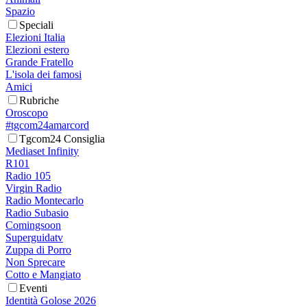
Spazio
Speciali
Elezioni Italia
Elezioni estero
Grande Fratello
L'isola dei famosi
Amici
Rubriche
Oroscopo
#tgcom24amarcord
Tgcom24 Consiglia
Mediaset Infinity
R101
Radio 105
Virgin Radio
Radio Montecarlo
Radio Subasio
Comingsoon
Superguidatv
Zuppa di Porro
Non Sprecare
Cotto e Mangiato
Eventi
Identità Golose 2026