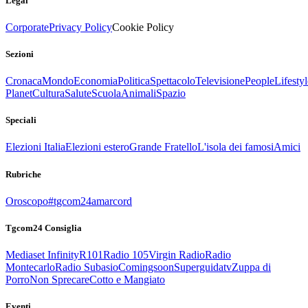
Legal
Corporate
Privacy Policy
Cookie Policy
Sezioni
Cronaca
Mondo
Economia
Politica
Spettacolo
Televisione
People
Lifestyl
Planet
Cultura
Salute
Scuola
Animali
Spazio
Speciali
Elezioni Italia
Elezioni estero
Grande Fratello
L'isola dei famosi
Amici
Rubriche
Oroscopo
#tgcom24amarcord
Tgcom24 Consiglia
Mediaset Infinity
R101
Radio 105
Virgin Radio
Radio
Montecarlo
Radio Subasio
Comingsoon
Superguidatv
Zuppa di
Porro
Non Sprecare
Cotto e Mangiato
Eventi