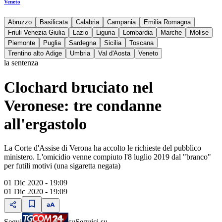
Veneto
Abruzzo
Basilicata
Calabria
Campania
Emilia Romagna
Friuli Venezia Giulia
Lazio
Liguria
Lombardia
Marche
Molise
Piemonte
Puglia
Sardegna
Sicilia
Toscana
Trentino alto Adige
Umbria
Val d'Aosta
Veneto
la sentenza
Clochard bruciato nel
Veronese: tre condanne
all'ergastolo
La Corte d'Assise di Verona ha accolto le richieste del pubblico
ministero. L'omicidio venne compiuto l'8 luglio 2019 dal "branco"
per futili motivi (una sigaretta negata)
01 Dic 2020 - 19:09
01 Dic 2020 - 19:09
Segui
su
Seguici su