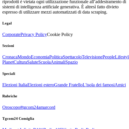
riprodotti è vietata ogni utilizzazione funzionale all’addestramento di
sistemi di intelligenza artificiale generativa. È altresì fatto divieto
espresso di utilizzare mezzi automatizzati di data scraping.
Legal
Corporate
Privacy Policy
Cookie Policy
Sezioni
Cronaca
Mondo
Economia
Politica
Spettacolo
Televisione
People
Lifestyl
Planet
Cultura
Salute
Scuola
Animali
Spazio
Speciali
Elezioni Italia
Elezioni estero
Grande Fratello
L'isola dei famosi
Amici
Rubriche
Oroscopo
#tgcom24amarcord
Tgcom24 Consiglia