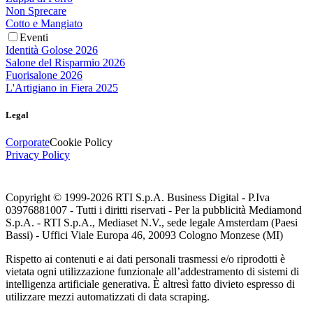
Non Sprecare
Cotto e Mangiato
Eventi
Identità Golose 2026
Salone del Risparmio 2026
Fuorisalone 2026
L'Artigiano in Fiera 2025
Legal
Corporate
Cookie Policy
Privacy Policy
Copyright © 1999-
2026
RTI S.p.A. Business Digital - P.Iva
03976881007 - Tutti i diritti riservati - Per la pubblicità Mediamond
S.p.A. - RTI S.p.A., Mediaset N.V., sede legale Amsterdam (Paesi
Bassi) - Uffici Viale Europa 46, 20093 Cologno Monzese (MI)
Rispetto ai contenuti e ai dati personali trasmessi e/o riprodotti è
vietata ogni utilizzazione funzionale all’addestramento di sistemi di
intelligenza artificiale generativa. È altresì fatto divieto espresso di
utilizzare mezzi automatizzati di data scraping.