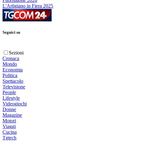
Fuorisalone 2026
L'Artigiano in Fiera 2025
Seguici su
Sezioni
Cronaca
Mondo
Economia
Politica
Spettacolo
Televisione
People
Lifestyle
Videogiochi
Donne
Magazine
Motori
Viaggi
Cucina
Tgtech