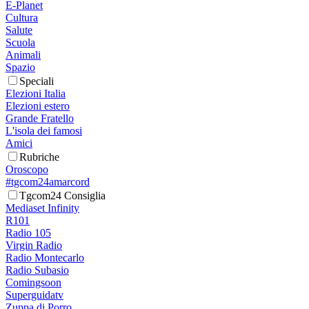
E-Planet
Cultura
Salute
Scuola
Animali
Spazio
Speciali
Elezioni Italia
Elezioni estero
Grande Fratello
L'isola dei famosi
Amici
Rubriche
Oroscopo
#tgcom24amarcord
Tgcom24 Consiglia
Mediaset Infinity
R101
Radio 105
Virgin Radio
Radio Montecarlo
Radio Subasio
Comingsoon
Superguidatv
Zuppa di Porro