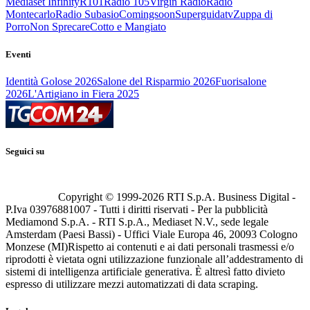
Mediaset Infinity
R101
Radio 105
Virgin Radio
Radio
Montecarlo
Radio Subasio
Comingsoon
Superguidatv
Zuppa di
Porro
Non Sprecare
Cotto e Mangiato
Eventi
Identità Golose 2026
Salone del Risparmio 2026
Fuorisalone
2026
L'Artigiano in Fiera 2025
Seguici su
Copyright © 1999-
2026
RTI S.p.A. Business Digital -
P.Iva 03976881007 - Tutti i diritti riservati - Per la pubblicità
Mediamond S.p.A. - RTI S.p.A., Mediaset N.V., sede legale
Amsterdam (Paesi Bassi) - Uffici Viale Europa 46, 20093 Cologno
Monzese (MI)
Rispetto ai contenuti e ai dati personali trasmessi e/o
riprodotti è vietata ogni utilizzazione funzionale all’addestramento di
sistemi di intelligenza artificiale generativa. È altresì fatto divieto
espresso di utilizzare mezzi automatizzati di data scraping.