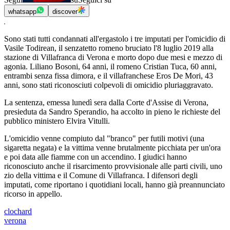
whatsapp
discover
Sono stati tutti condannati all'ergastolo i tre imputati per l'omicidio di
Vasile Todirean, il senzatetto romeno bruciato l'8 luglio 2019 alla
stazione di Villafranca di Verona e morto dopo due mesi e mezzo di
agonia. Liliano Bosoni, 64 anni, il romeno Cristian Tuca, 60 anni,
entrambi senza fissa dimora, e il villafranchese Eros De Mori, 43
anni, sono stati riconosciuti colpevoli di omicidio pluriaggravato.
La sentenza, emessa lunedì sera dalla Corte d'Assise di Verona,
presieduta da Sandro Sperandio, ha accolto in pieno le richieste del
pubblico ministero Elvira Vitulli.
L'omicidio venne compiuto dal "branco" per futili motivi (una
sigaretta negata) e la vittima venne brutalmente picchiata per un'ora
e poi data alle fiamme con un accendino. I giudici hanno
riconosciuto anche il risarcimento provvisionale alle parti civili, uno
zio della vittima e il Comune di Villafranca. I difensori degli
imputati, come riportano i quotidiani locali, hanno già preannunciato
ricorso in appello.
clochard
verona