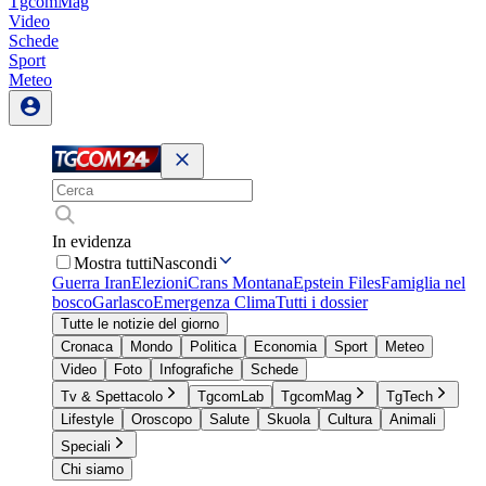
TgcomMag
Video
Schede
Sport
Meteo
In evidenza
Mostra tutti
Nascondi
Guerra Iran
Elezioni
Crans Montana
Epstein Files
Famiglia nel
bosco
Garlasco
Emergenza Clima
Tutti i dossier
Tutte le notizie del giorno
Cronaca
Mondo
Politica
Economia
Sport
Meteo
Video
Foto
Infografiche
Schede
Tv & Spettacolo
TgcomLab
TgcomMag
TgTech
Lifestyle
Oroscopo
Salute
Skuola
Cultura
Animali
Speciali
Chi siamo