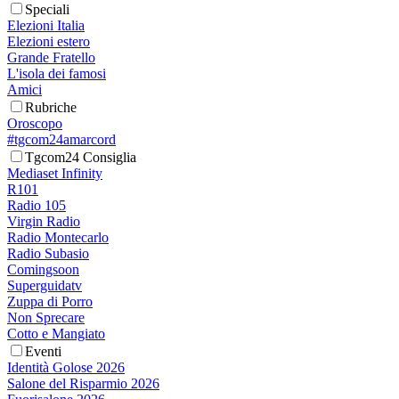
Speciali
Elezioni Italia
Elezioni estero
Grande Fratello
L'isola dei famosi
Amici
Rubriche
Oroscopo
#tgcom24amarcord
Tgcom24 Consiglia
Mediaset Infinity
R101
Radio 105
Virgin Radio
Radio Montecarlo
Radio Subasio
Comingsoon
Superguidatv
Zuppa di Porro
Non Sprecare
Cotto e Mangiato
Eventi
Identità Golose 2026
Salone del Risparmio 2026