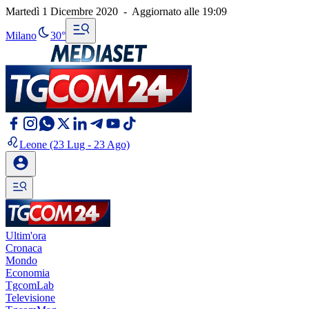
Martedì 1 Dicembre 2020
-
Aggiornato alle
19:09
Milano
30°
Leone
(23 Lug - 23 Ago)
Ultim'ora
Cronaca
Mondo
Economia
TgcomLab
Televisione