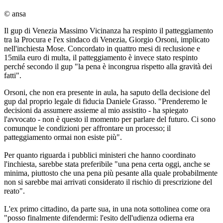
© ansa
Il gup di Venezia Massimo Vicinanza ha respinto il patteggiamento
tra la Procura e l'ex sindaco di Venezia, Giorgio Orsoni, implicato
nell'inchiesta Mose. Concordato in quattro mesi di reclusione e
15mila euro di multa, il patteggiamento è invece stato respinto
perché secondo il gup "la pena è incongrua rispetto alla gravità dei
fatti".
Orsoni, che non era presente in aula, ha saputo della decisione del
gup dal proprio legale di fiducia Daniele Grasso. "Prenderemo le
decisioni da assumere assieme al mio assistito - ha spiegato
l'avvocato - non è questo il momento per parlare del futuro. Ci sono
comunque le condizioni per affrontare un processo; il
patteggiamento ormai non esiste più".
Per quanto riguarda i pubblici ministeri che hanno coordinato
l'inchiesta, sarebbe stata preferibile "una pena certa oggi, anche se
minima, piuttosto che una pena più pesante alla quale probabilmente
non si sarebbe mai arrivati considerato il rischio di prescrizione del
reato".
L'ex primo cittadino, da parte sua, in una nota sottolinea come ora
"posso finalmente difendermi: l'esito dell'udienza odierna era