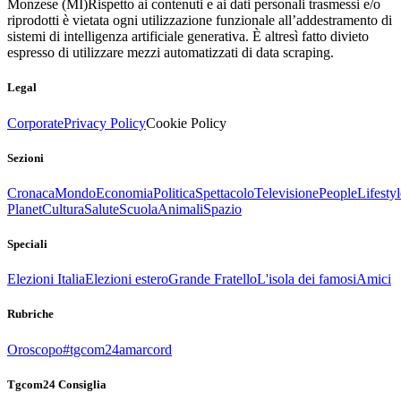
Monzese (MI)
Rispetto ai contenuti e ai dati personali trasmessi e/o
riprodotti è vietata ogni utilizzazione funzionale all’addestramento di
sistemi di intelligenza artificiale generativa. È altresì fatto divieto
espresso di utilizzare mezzi automatizzati di data scraping.
Legal
Corporate
Privacy Policy
Cookie Policy
Sezioni
Cronaca
Mondo
Economia
Politica
Spettacolo
Televisione
People
Lifestyl
Planet
Cultura
Salute
Scuola
Animali
Spazio
Speciali
Elezioni Italia
Elezioni estero
Grande Fratello
L'isola dei famosi
Amici
Rubriche
Oroscopo
#tgcom24amarcord
Tgcom24 Consiglia