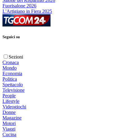
Salone del Risparmio 2026
Fuorisalone 2026
L'Artigiano in Fiera 2025
Seguici su
Sezioni
Cronaca
Mondo
Economia
Politica
Spettacolo
Televisione
People
Lifestyle
Videogiochi
Donne
Magazine
Motori
Viaggi
Cucina