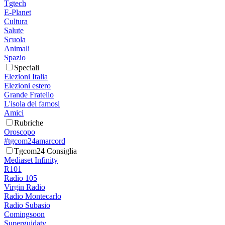
Tgtech
E-Planet
Cultura
Salute
Scuola
Animali
Spazio
Speciali
Elezioni Italia
Elezioni estero
Grande Fratello
L'isola dei famosi
Amici
Rubriche
Oroscopo
#tgcom24amarcord
Tgcom24 Consiglia
Mediaset Infinity
R101
Radio 105
Virgin Radio
Radio Montecarlo
Radio Subasio
Comingsoon
Superguidatv