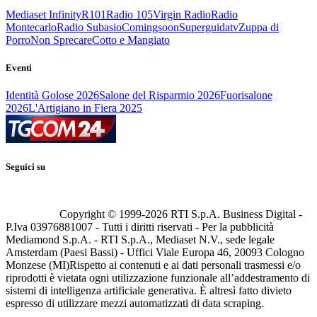
Mediaset Infinity
R101
Radio 105
Virgin Radio
Radio
Montecarlo
Radio Subasio
Comingsoon
Superguidatv
Zuppa di
Porro
Non Sprecare
Cotto e Mangiato
Eventi
Identità Golose 2026
Salone del Risparmio 2026
Fuorisalone
2026
L'Artigiano in Fiera 2025
Seguici su
Copyright © 1999-
2026
RTI S.p.A. Business Digital -
P.Iva 03976881007 - Tutti i diritti riservati - Per la pubblicità
Mediamond S.p.A. - RTI S.p.A., Mediaset N.V., sede legale
Amsterdam (Paesi Bassi) - Uffici Viale Europa 46, 20093 Cologno
Monzese (MI)
Rispetto ai contenuti e ai dati personali trasmessi e/o
riprodotti è vietata ogni utilizzazione funzionale all’addestramento di
sistemi di intelligenza artificiale generativa. È altresì fatto divieto
espresso di utilizzare mezzi automatizzati di data scraping.