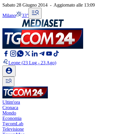
Sabato 28 Giugno 2014
-
Aggiornato alle
13:09
Milano
33°
Leone
(23 Lug - 23 Ago)
Ultim'ora
Cronaca
Mondo
Economia
TgcomLab
Televisione