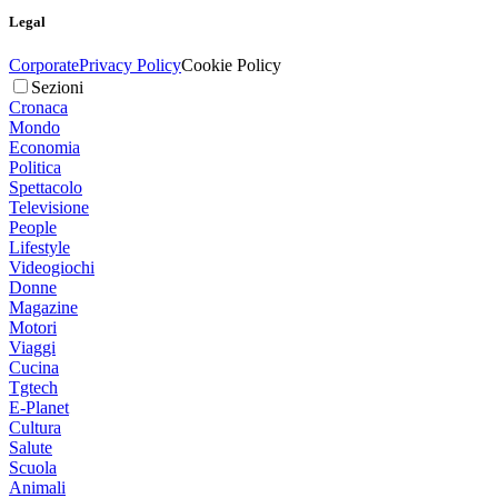
Legal
Corporate
Privacy Policy
Cookie Policy
Sezioni
Cronaca
Mondo
Economia
Politica
Spettacolo
Televisione
People
Lifestyle
Videogiochi
Donne
Magazine
Motori
Viaggi
Cucina
Tgtech
E-Planet
Cultura
Salute
Scuola
Animali