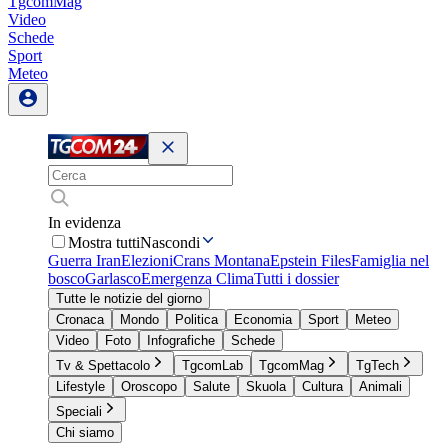
TgcomMag
Video
Schede
Sport
Meteo
In evidenza
Mostra tutti
Nascondi
Guerra Iran
Elezioni
Crans Montana
Epstein Files
Famiglia nel
bosco
Garlasco
Emergenza Clima
Tutti i dossier
Tutte le notizie del giorno
Cronaca
Mondo
Politica
Economia
Sport
Meteo
Video
Foto
Infografiche
Schede
Tv & Spettacolo
TgcomLab
TgcomMag
TgTech
Lifestyle
Oroscopo
Salute
Skuola
Cultura
Animali
Speciali
Chi siamo