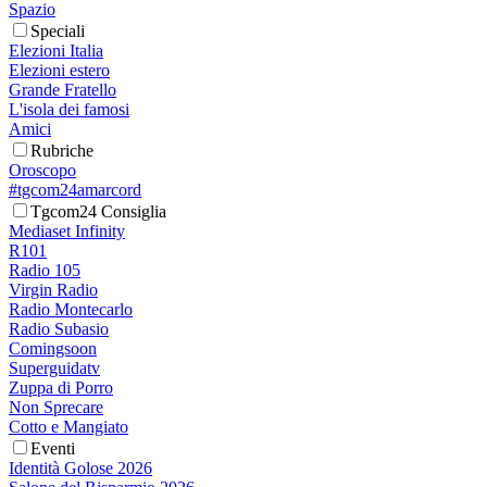
Spazio
Speciali
Elezioni Italia
Elezioni estero
Grande Fratello
L'isola dei famosi
Amici
Rubriche
Oroscopo
#tgcom24amarcord
Tgcom24 Consiglia
Mediaset Infinity
R101
Radio 105
Virgin Radio
Radio Montecarlo
Radio Subasio
Comingsoon
Superguidatv
Zuppa di Porro
Non Sprecare
Cotto e Mangiato
Eventi
Identità Golose 2026