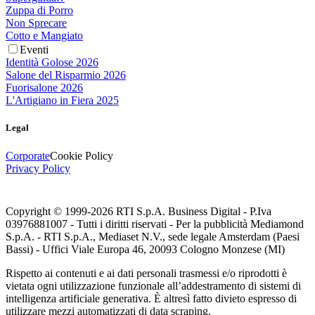
Zuppa di Porro
Non Sprecare
Cotto e Mangiato
Eventi
Identità Golose 2026
Salone del Risparmio 2026
Fuorisalone 2026
L'Artigiano in Fiera 2025
Legal
Corporate
Cookie Policy
Privacy Policy
Copyright © 1999-
2026
RTI S.p.A. Business Digital - P.Iva
03976881007 - Tutti i diritti riservati - Per la pubblicità Mediamond
S.p.A. - RTI S.p.A., Mediaset N.V., sede legale Amsterdam (Paesi
Bassi) - Uffici Viale Europa 46, 20093 Cologno Monzese (MI)
Rispetto ai contenuti e ai dati personali trasmessi e/o riprodotti è
vietata ogni utilizzazione funzionale all’addestramento di sistemi di
intelligenza artificiale generativa. È altresì fatto divieto espresso di
utilizzare mezzi automatizzati di data scraping.