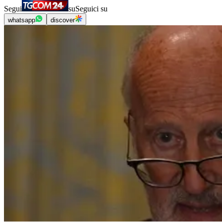
Segui
su
Seguici su
whatsapp
discover