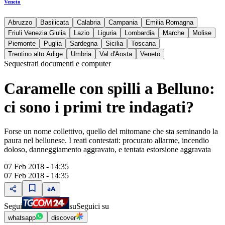
Veneto
Abruzzo
Basilicata
Calabria
Campania
Emilia Romagna
Friuli Venezia Giulia
Lazio
Liguria
Lombardia
Marche
Molise
Piemonte
Puglia
Sardegna
Sicilia
Toscana
Trentino alto Adige
Umbria
Val d'Aosta
Veneto
Sequestrati documenti e computer
Caramelle con spilli a Belluno:
ci sono i primi tre indagati?
Forse un nome collettivo, quello del mitomane che sta seminando la
paura nel bellunese. I reati contestati: procurato allarme, incendio
doloso, danneggiamento aggravato, e tentata estorsione aggravata
07 Feb 2018 - 14:35
07 Feb 2018 - 14:35
Segui
su
Seguici su
whatsapp
discover