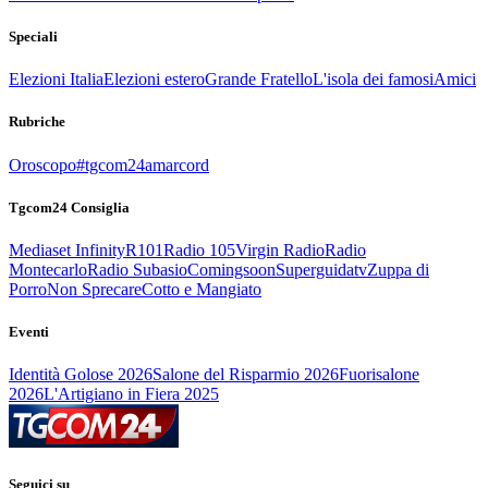
Speciali
Elezioni Italia
Elezioni estero
Grande Fratello
L'isola dei famosi
Amici
Rubriche
Oroscopo
#tgcom24amarcord
Tgcom24 Consiglia
Mediaset Infinity
R101
Radio 105
Virgin Radio
Radio
Montecarlo
Radio Subasio
Comingsoon
Superguidatv
Zuppa di
Porro
Non Sprecare
Cotto e Mangiato
Eventi
Identità Golose 2026
Salone del Risparmio 2026
Fuorisalone
2026
L'Artigiano in Fiera 2025
Seguici su