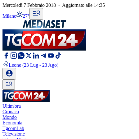
Mercoledì 7 Febbraio 2018
-
Aggiornato alle
14:35
Milano
27°
Leone
(23 Lug - 23 Ago)
Ultim'ora
Cronaca
Mondo
Economia
TgcomLab
Televisione