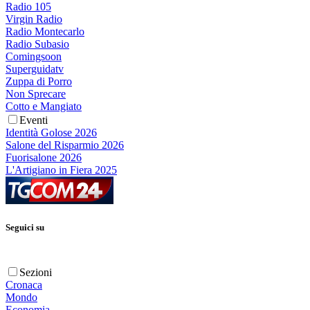
Radio 105
Virgin Radio
Radio Montecarlo
Radio Subasio
Comingsoon
Superguidatv
Zuppa di Porro
Non Sprecare
Cotto e Mangiato
Eventi
Identità Golose 2026
Salone del Risparmio 2026
Fuorisalone 2026
L'Artigiano in Fiera 2025
Seguici su
Sezioni
Cronaca
Mondo
Economia