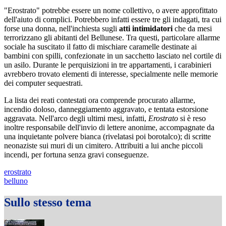
"Erostrato" potrebbe essere un nome collettivo, o avere approfittato
dell'aiuto di complici. Potrebbero infatti essere tre gli indagati, tra cui
forse una donna, nell'inchiesta sugli
atti intimidatori
che da mesi
terrorizzano gli abitanti del Bellunese. Tra questi, particolare allarme
sociale ha suscitato il fatto di mischiare caramelle destinate ai
bambini con spilli, confezionate in un sacchetto lasciato nel cortile di
un asilo. Durante le perquisizioni in tre appartamenti, i carabinieri
avrebbero trovato elementi di interesse, specialmente nelle memorie
dei computer sequestrati.
La lista dei reati contestati ora comprende procurato allarme,
incendio doloso, danneggiamento aggravato, e tentata estorsione
aggravata. Nell'arco degli ultimi mesi, infatti,
Erostrato
si è reso
inoltre responsabile dell'invio di lettere anonime, accompagnate da
una inquietante polvere bianca (rivelatasi poi borotalco); di scritte
neonaziste sui muri di un cimitero. Attribuiti a lui anche piccoli
incendi, per fortuna senza gravi conseguenze.
erostrato
belluno
Sullo stesso tema