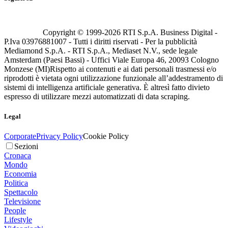
Copyright © 1999-
2026
RTI S.p.A. Business Digital -
P.Iva 03976881007 - Tutti i diritti riservati - Per la pubblicità
Mediamond S.p.A. - RTI S.p.A., Mediaset N.V., sede legale
Amsterdam (Paesi Bassi) - Uffici Viale Europa 46, 20093 Cologno
Monzese (MI)
Rispetto ai contenuti e ai dati personali trasmessi e/o
riprodotti è vietata ogni utilizzazione funzionale all’addestramento di
sistemi di intelligenza artificiale generativa. È altresì fatto divieto
espresso di utilizzare mezzi automatizzati di data scraping.
Legal
Corporate
Privacy Policy
Cookie Policy
Sezioni
Cronaca
Mondo
Economia
Politica
Spettacolo
Televisione
People
Lifestyle