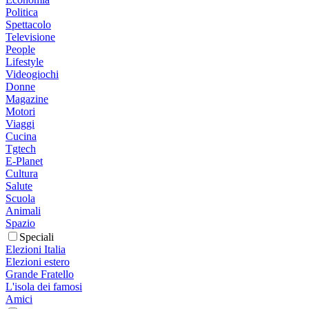
Politica
Spettacolo
Televisione
People
Lifestyle
Videogiochi
Donne
Magazine
Motori
Viaggi
Cucina
Tgtech
E-Planet
Cultura
Salute
Scuola
Animali
Spazio
Speciali
Elezioni Italia
Elezioni estero
Grande Fratello
L'isola dei famosi
Amici