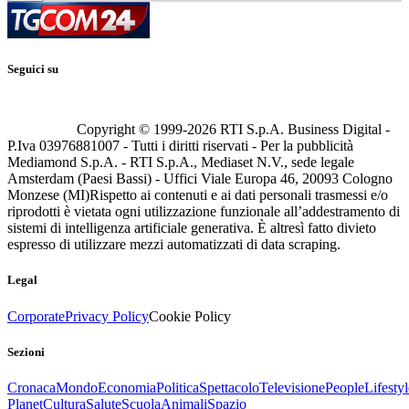
Seguici su
Copyright © 1999-
2026
RTI S.p.A. Business Digital -
P.Iva 03976881007 - Tutti i diritti riservati - Per la pubblicità
Mediamond S.p.A. - RTI S.p.A., Mediaset N.V., sede legale
Amsterdam (Paesi Bassi) - Uffici Viale Europa 46, 20093 Cologno
Monzese (MI)
Rispetto ai contenuti e ai dati personali trasmessi e/o
riprodotti è vietata ogni utilizzazione funzionale all’addestramento di
sistemi di intelligenza artificiale generativa. È altresì fatto divieto
espresso di utilizzare mezzi automatizzati di data scraping.
Legal
Corporate
Privacy Policy
Cookie Policy
Sezioni
Cronaca
Mondo
Economia
Politica
Spettacolo
Televisione
People
Lifestyl
Planet
Cultura
Salute
Scuola
Animali
Spazio