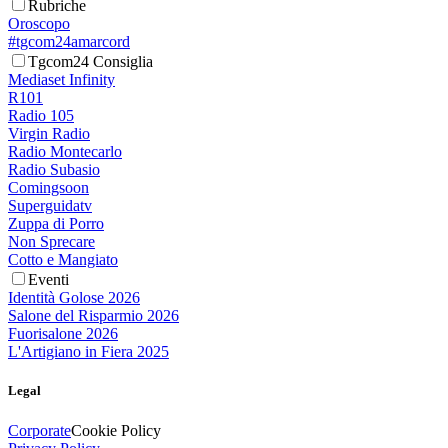
Rubriche
Oroscopo
#tgcom24amarcord
Tgcom24 Consiglia
Mediaset Infinity
R101
Radio 105
Virgin Radio
Radio Montecarlo
Radio Subasio
Comingsoon
Superguidatv
Zuppa di Porro
Non Sprecare
Cotto e Mangiato
Eventi
Identità Golose 2026
Salone del Risparmio 2026
Fuorisalone 2026
L'Artigiano in Fiera 2025
Legal
Corporate
Cookie Policy