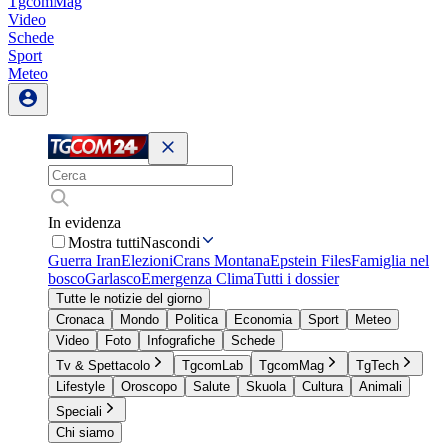
TgcomMag
Video
Schede
Sport
Meteo
In evidenza
Mostra tutti
Nascondi
Guerra Iran
Elezioni
Crans Montana
Epstein Files
Famiglia nel
bosco
Garlasco
Emergenza Clima
Tutti i dossier
Tutte le notizie del giorno
Cronaca
Mondo
Politica
Economia
Sport
Meteo
Video
Foto
Infografiche
Schede
Tv & Spettacolo
TgcomLab
TgcomMag
TgTech
Lifestyle
Oroscopo
Salute
Skuola
Cultura
Animali
Speciali
Chi siamo