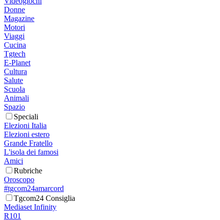
Videogiochi
Donne
Magazine
Motori
Viaggi
Cucina
Tgtech
E-Planet
Cultura
Salute
Scuola
Animali
Spazio
Speciali
Elezioni Italia
Elezioni estero
Grande Fratello
L'isola dei famosi
Amici
Rubriche
Oroscopo
#tgcom24amarcord
Tgcom24 Consiglia
Mediaset Infinity
R101