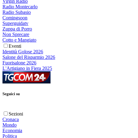
Virgin Radio
Radio Montecarlo
Radio Subasio
Comingsoon
Superguidatv
Zuppa di Porro
Non Sprecare
Cotto e Mangiato
Eventi
Identità Golose 2026
Salone del Risparmio 2026
Fuorisalone 2026
L'Artigiano in Fiera 2025
Seguici su
Sezioni
Cronaca
Mondo
Economia
Politica