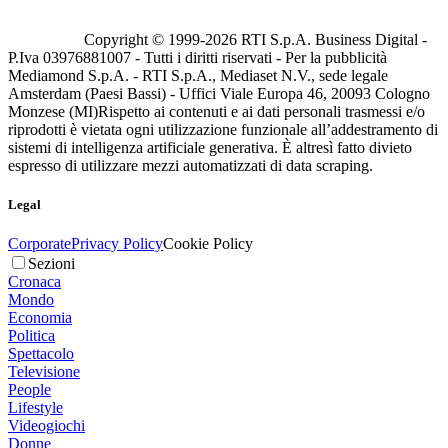
Copyright © 1999-
2026
RTI S.p.A. Business Digital -
P.Iva 03976881007 - Tutti i diritti riservati - Per la pubblicità
Mediamond S.p.A. - RTI S.p.A., Mediaset N.V., sede legale
Amsterdam (Paesi Bassi) - Uffici Viale Europa 46, 20093 Cologno
Monzese (MI)
Rispetto ai contenuti e ai dati personali trasmessi e/o
riprodotti è vietata ogni utilizzazione funzionale all’addestramento di
sistemi di intelligenza artificiale generativa. È altresì fatto divieto
espresso di utilizzare mezzi automatizzati di data scraping.
Legal
Corporate
Privacy Policy
Cookie Policy
Sezioni
Cronaca
Mondo
Economia
Politica
Spettacolo
Televisione
People
Lifestyle
Videogiochi
Donne