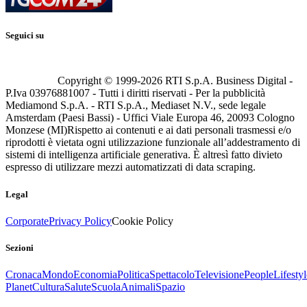
Seguici su
Copyright © 1999-
2026
RTI S.p.A. Business Digital -
P.Iva 03976881007 - Tutti i diritti riservati - Per la pubblicità
Mediamond S.p.A. - RTI S.p.A., Mediaset N.V., sede legale
Amsterdam (Paesi Bassi) - Uffici Viale Europa 46, 20093 Cologno
Monzese (MI)
Rispetto ai contenuti e ai dati personali trasmessi e/o
riprodotti è vietata ogni utilizzazione funzionale all’addestramento di
sistemi di intelligenza artificiale generativa. È altresì fatto divieto
espresso di utilizzare mezzi automatizzati di data scraping.
Legal
Corporate
Privacy Policy
Cookie Policy
Sezioni
Cronaca
Mondo
Economia
Politica
Spettacolo
Televisione
People
Lifestyl
Planet
Cultura
Salute
Scuola
Animali
Spazio