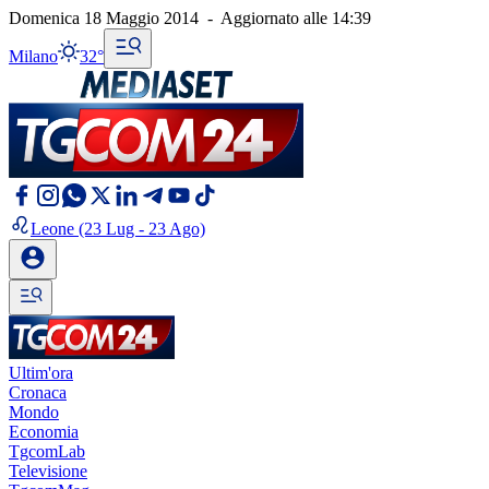
Domenica 18 Maggio 2014
-
Aggiornato alle
14:39
Milano
32°
Leone
(23 Lug - 23 Ago)
Ultim'ora
Cronaca
Mondo
Economia
TgcomLab
Televisione