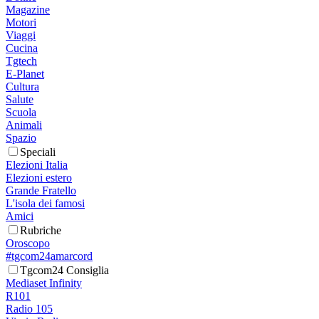
Magazine
Motori
Viaggi
Cucina
Tgtech
E-Planet
Cultura
Salute
Scuola
Animali
Spazio
Speciali
Elezioni Italia
Elezioni estero
Grande Fratello
L'isola dei famosi
Amici
Rubriche
Oroscopo
#tgcom24amarcord
Tgcom24 Consiglia
Mediaset Infinity
R101
Radio 105