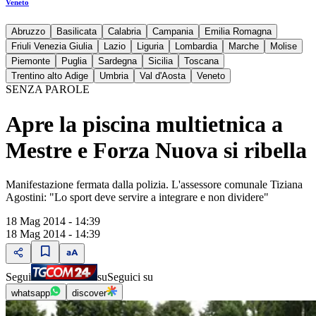
Veneto
Abruzzo
Basilicata
Calabria
Campania
Emilia Romagna
Friuli Venezia Giulia
Lazio
Liguria
Lombardia
Marche
Molise
Piemonte
Puglia
Sardegna
Sicilia
Toscana
Trentino alto Adige
Umbria
Val d'Aosta
Veneto
SENZA PAROLE
Apre la piscina multietnica a
Mestre e Forza Nuova si ribella
Manifestazione fermata dalla polizia. L'assessore comunale Tiziana
Agostini: "Lo sport deve servire a integrare e non dividere"
18 Mag 2014 - 14:39
18 Mag 2014 - 14:39
Segui
su
Seguici su
whatsapp
discover