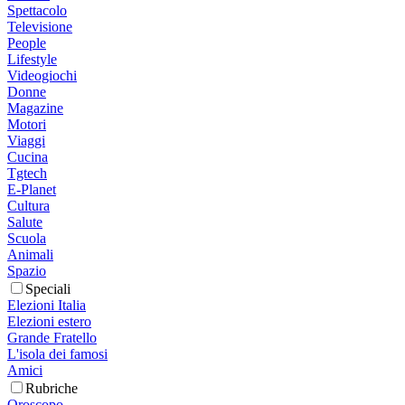
Spettacolo
Televisione
People
Lifestyle
Videogiochi
Donne
Magazine
Motori
Viaggi
Cucina
Tgtech
E-Planet
Cultura
Salute
Scuola
Animali
Spazio
Speciali
Elezioni Italia
Elezioni estero
Grande Fratello
L'isola dei famosi
Amici
Rubriche
Oroscopo