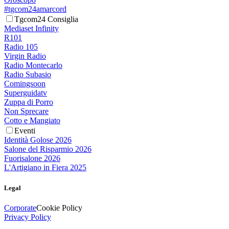
#tgcom24amarcord
Tgcom24 Consiglia
Mediaset Infinity
R101
Radio 105
Virgin Radio
Radio Montecarlo
Radio Subasio
Comingsoon
Superguidatv
Zuppa di Porro
Non Sprecare
Cotto e Mangiato
Eventi
Identità Golose 2026
Salone del Risparmio 2026
Fuorisalone 2026
L'Artigiano in Fiera 2025
Legal
Corporate
Cookie Policy
Privacy Policy