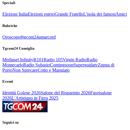
Speciali
Elezioni Italia
Elezioni estero
Grande Fratello
L'isola dei famosi
Amici
Rubriche
Oroscopo
#tgcom24amarcord
Tgcom24 Consiglia
Mediaset Infinity
R101
Radio 105
Virgin Radio
Radio
Montecarlo
Radio Subasio
Comingsoon
Superguidatv
Zuppa di
Porro
Non Sprecare
Cotto e Mangiato
Eventi
Identità Golose 2026
Salone del Risparmio 2026
Fuorisalone
2026
L'Artigiano in Fiera 2025
Seguici su