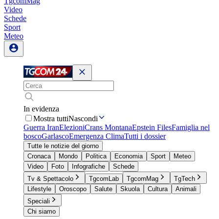
TgcomMag
Video
Schede
Sport
Meteo
In evidenza
Mostra tutti
Nascondi
Guerra Iran
Elezioni
Crans Montana
Epstein Files
Famiglia nel
bosco
Garlasco
Emergenza Clima
Tutti i dossier
Tutte le notizie del giorno
Cronaca
Mondo
Politica
Economia
Sport
Meteo
Video
Foto
Infografiche
Schede
Tv & Spettacolo
TgcomLab
TgcomMag
TgTech
Lifestyle
Oroscopo
Salute
Skuola
Cultura
Animali
Speciali
Chi siamo