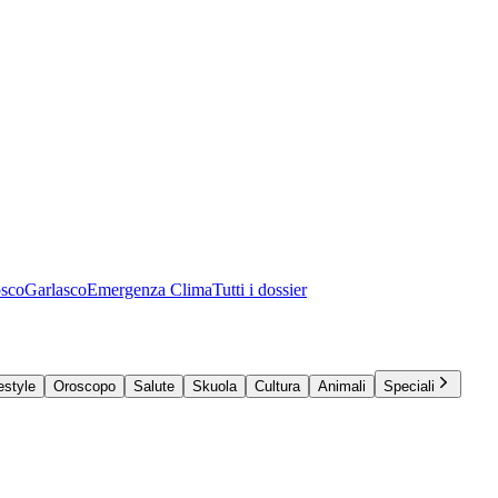
osco
Garlasco
Emergenza Clima
Tutti i dossier
estyle
Oroscopo
Salute
Skuola
Cultura
Animali
Speciali