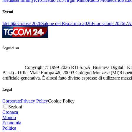
Mediaset Infinity
R101
Radio 105
Virgin Radio
Radio Montecarlo
Radio
Eventi
Identità Golose 2026
Salone del Risparmio 2026
Fuorisalone 2026
L'Ar
Seguici su
Copyright © 1999-
2026
RTI S.p.A. Business Digital - P.I
Bassi) - Uffici Viale Europa 46, 20093 Cologno Monzese (MI)
Rispett
artificiale generativa. È altresì fatto divieto espresso di utilizzare mez
Legal
Corporate
Privacy Policy
Cookie Policy
Sezioni
Cronaca
Mondo
Economia
Politica