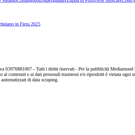
 Subasio
Comingsoon
Superguidatv
Zuppa di Porro
Non Sprecare
Cotto 
tigiano in Fiera 2025
va 03976881007 - Tutti i diritti riservati - Per la pubblicità Mediamon
o ai contenuti e ai dati personali trasmessi e/o riprodotti è vietata ogni 
zi automatizzati di data scraping.