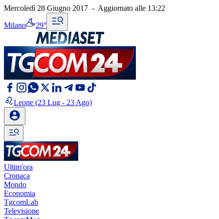
Mercoledì 28 Giugno 2017
-
Aggiornato alle
13:22
Milano
29°
Leone
(23 Lug - 23 Ago)
Ultim'ora
Cronaca
Mondo
Economia
TgcomLab
Televisione