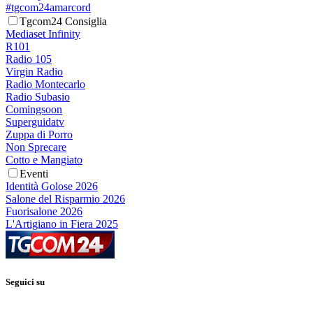
#tgcom24amarcord
Tgcom24 Consiglia
Mediaset Infinity
R101
Radio 105
Virgin Radio
Radio Montecarlo
Radio Subasio
Comingsoon
Superguidatv
Zuppa di Porro
Non Sprecare
Cotto e Mangiato
Eventi
Identità Golose 2026
Salone del Risparmio 2026
Fuorisalone 2026
L'Artigiano in Fiera 2025
Seguici su