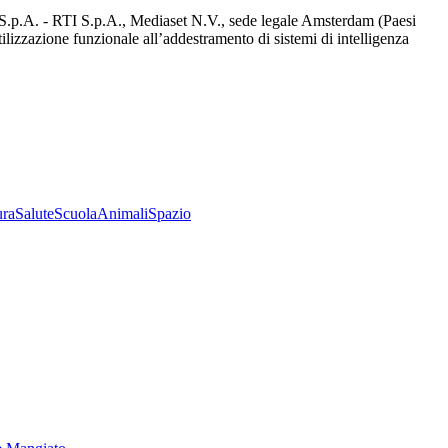
d S.p.A. - RTI S.p.A., Mediaset N.V., sede legale Amsterdam (Paesi
utilizzazione funzionale all’addestramento di sistemi di intelligenza
ura
Salute
Scuola
Animali
Spazio