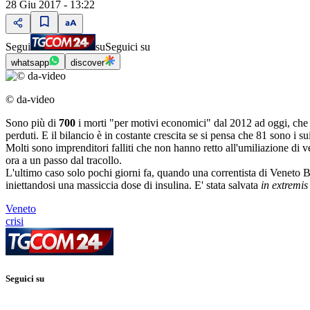
28 Giu 2017 - 13:22
Segui
su
Seguici su
whatsapp
discover
© da-video
Sono più di
700
i morti "per motivi economici" dal 2012 ad oggi, che la
perduti. E il bilancio è in costante crescita se si pensa che 81 sono i 
Molti sono imprenditori falliti che non hanno retto all'umiliazione di ve
ora a un passo dal tracollo.
L'ultimo caso solo pochi giorni fa, quando una correntista di Veneto Ban
iniettandosi una massiccia dose di insulina. E' stata salvata
in extremis
Veneto
crisi
Seguici su