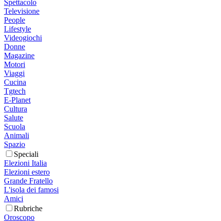
Spettacolo
Televisione
People
Lifestyle
Videogiochi
Donne
Magazine
Motori
Viaggi
Cucina
Tgtech
E-Planet
Cultura
Salute
Scuola
Animali
Spazio
Speciali
Elezioni Italia
Elezioni estero
Grande Fratello
L'isola dei famosi
Amici
Rubriche
Oroscopo