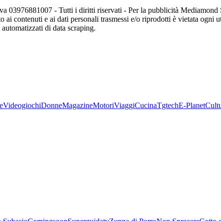
va 03976881007 - Tutti i diritti riservati - Per la pubblicità Mediamon
o ai contenuti e ai dati personali trasmessi e/o riprodotti è vietata ogni 
zi automatizzati di data scraping.
e
Videogiochi
Donne
Magazine
Motori
Viaggi
Cucina
Tgtech
E-Planet
Cult