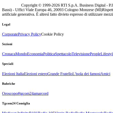
Copyright © 1999-
2026
RTI S.p.A. Business Digital - P.I
Bassi) - Uffici Viale Europa 46, 20093 Cologno Monzese (MI)
Rispett
artificiale generativa. È altresì fatto divieto espresso di utilizzare mez
Legal
Corporate
Privacy Policy
Cookie Policy
Sezioni
Cronaca
Mondo
Economia
Politica
Spettacolo
Televisione
People
Lifestyl
Speciali
Elezioni Italia
Elezioni estero
Grande Fratello
L'isola dei famosi
Amici
Rubriche
Oroscopo
#tgcom24amarcord
Tgcom24 Consiglia