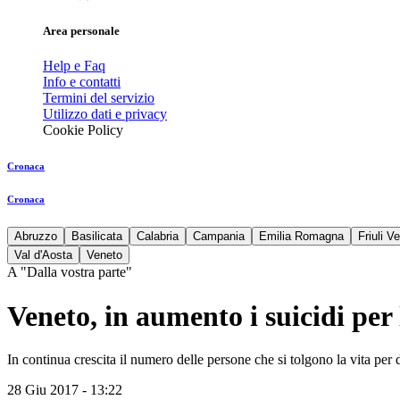
Area personale
Help e Faq
Info e contatti
Termini del servizio
Utilizzo dati e privacy
Cookie Policy
Cronaca
Cronaca
Abruzzo
Basilicata
Calabria
Campania
Emilia Romagna
Friuli V
Val d'Aosta
Veneto
A "Dalla vostra parte"
Veneto, in aumento i suicidi per l
In continua crescita il numero delle persone che si tolgono la vita per 
28 Giu 2017 - 13:22