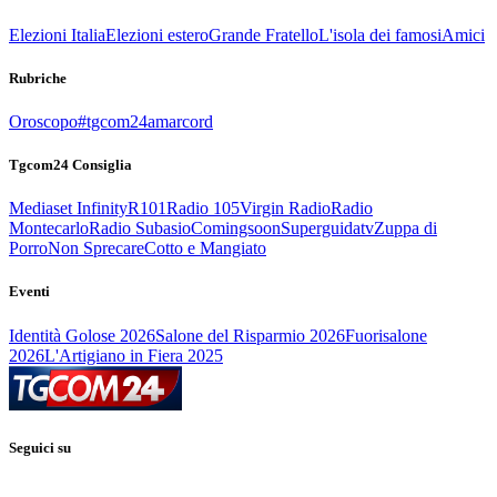
Elezioni Italia
Elezioni estero
Grande Fratello
L'isola dei famosi
Amici
Rubriche
Oroscopo
#tgcom24amarcord
Tgcom24 Consiglia
Mediaset Infinity
R101
Radio 105
Virgin Radio
Radio
Montecarlo
Radio Subasio
Comingsoon
Superguidatv
Zuppa di
Porro
Non Sprecare
Cotto e Mangiato
Eventi
Identità Golose 2026
Salone del Risparmio 2026
Fuorisalone
2026
L'Artigiano in Fiera 2025
Seguici su