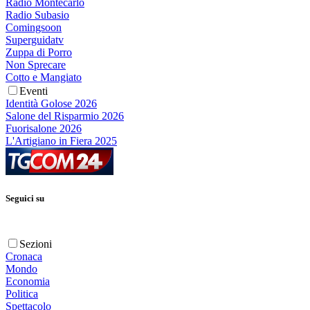
Radio Montecarlo
Radio Subasio
Comingsoon
Superguidatv
Zuppa di Porro
Non Sprecare
Cotto e Mangiato
Eventi
Identità Golose 2026
Salone del Risparmio 2026
Fuorisalone 2026
L'Artigiano in Fiera 2025
Seguici su
Sezioni
Cronaca
Mondo
Economia
Politica
Spettacolo