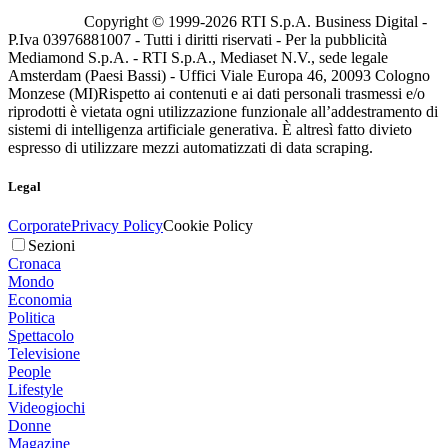
Copyright © 1999-
2026
RTI S.p.A. Business Digital -
P.Iva 03976881007 - Tutti i diritti riservati - Per la pubblicità
Mediamond S.p.A. - RTI S.p.A., Mediaset N.V., sede legale
Amsterdam (Paesi Bassi) - Uffici Viale Europa 46, 20093 Cologno
Monzese (MI)
Rispetto ai contenuti e ai dati personali trasmessi e/o
riprodotti è vietata ogni utilizzazione funzionale all’addestramento di
sistemi di intelligenza artificiale generativa. È altresì fatto divieto
espresso di utilizzare mezzi automatizzati di data scraping.
Legal
Corporate
Privacy Policy
Cookie Policy
Sezioni
Cronaca
Mondo
Economia
Politica
Spettacolo
Televisione
People
Lifestyle
Videogiochi
Donne
Magazine