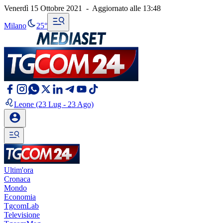
Venerdì 15 Ottobre 2021
-
Aggiornato alle
13:48
Milano
25°
Leone
(23 Lug - 23 Ago)
Ultim'ora
Cronaca
Mondo
Economia
TgcomLab
Televisione