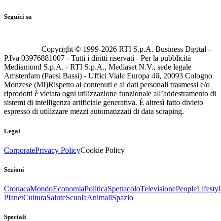
Seguici su
Copyright © 1999-
2026
RTI S.p.A. Business Digital -
P.Iva 03976881007 - Tutti i diritti riservati - Per la pubblicità
Mediamond S.p.A. - RTI S.p.A., Mediaset N.V., sede legale
Amsterdam (Paesi Bassi) - Uffici Viale Europa 46, 20093 Cologno
Monzese (MI)
Rispetto ai contenuti e ai dati personali trasmessi e/o
riprodotti è vietata ogni utilizzazione funzionale all’addestramento di
sistemi di intelligenza artificiale generativa. È altresì fatto divieto
espresso di utilizzare mezzi automatizzati di data scraping.
Legal
Corporate
Privacy Policy
Cookie Policy
Sezioni
Cronaca
Mondo
Economia
Politica
Spettacolo
Televisione
People
Lifestyl
Planet
Cultura
Salute
Scuola
Animali
Spazio
Speciali