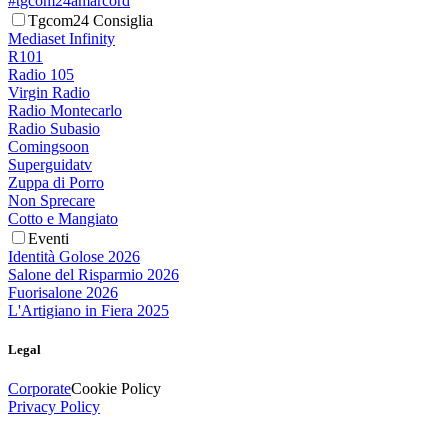
#tgcom24amarcord
Tgcom24 Consiglia
Mediaset Infinity
R101
Radio 105
Virgin Radio
Radio Montecarlo
Radio Subasio
Comingsoon
Superguidatv
Zuppa di Porro
Non Sprecare
Cotto e Mangiato
Eventi
Identità Golose 2026
Salone del Risparmio 2026
Fuorisalone 2026
L'Artigiano in Fiera 2025
Legal
Corporate
Cookie Policy
Privacy Policy