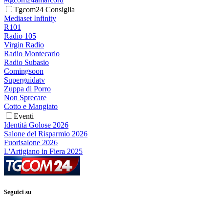
Tgcom24 Consiglia
Mediaset Infinity
R101
Radio 105
Virgin Radio
Radio Montecarlo
Radio Subasio
Comingsoon
Superguidatv
Zuppa di Porro
Non Sprecare
Cotto e Mangiato
Eventi
Identità Golose 2026
Salone del Risparmio 2026
Fuorisalone 2026
L'Artigiano in Fiera 2025
Seguici su