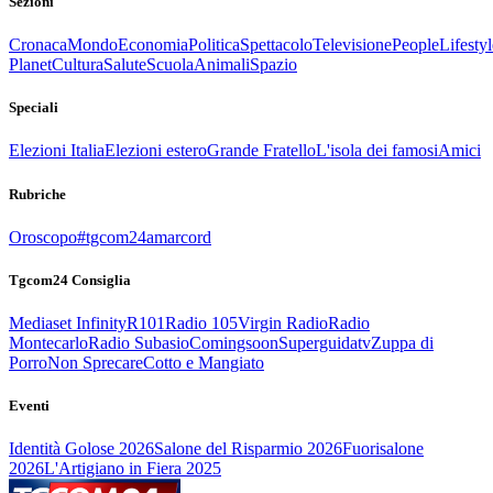
Sezioni
Cronaca
Mondo
Economia
Politica
Spettacolo
Televisione
People
Lifestyl
Planet
Cultura
Salute
Scuola
Animali
Spazio
Speciali
Elezioni Italia
Elezioni estero
Grande Fratello
L'isola dei famosi
Amici
Rubriche
Oroscopo
#tgcom24amarcord
Tgcom24 Consiglia
Mediaset Infinity
R101
Radio 105
Virgin Radio
Radio
Montecarlo
Radio Subasio
Comingsoon
Superguidatv
Zuppa di
Porro
Non Sprecare
Cotto e Mangiato
Eventi
Identità Golose 2026
Salone del Risparmio 2026
Fuorisalone
2026
L'Artigiano in Fiera 2025