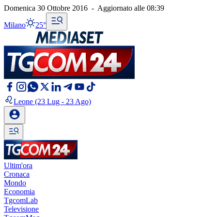
Domenica 30 Ottobre 2016
-
Aggiornato alle
08:39
Milano
25°
Leone
(23 Lug - 23 Ago)
Ultim'ora
Cronaca
Mondo
Economia
TgcomLab
Televisione