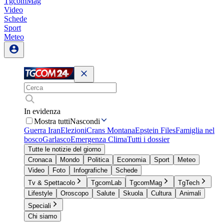
TgcomMag
Video
Schede
Sport
Meteo
In evidenza
Mostra tutti
Nascondi
Guerra Iran
Elezioni
Crans Montana
Epstein Files
Famiglia nel
bosco
Garlasco
Emergenza Clima
Tutti i dossier
Tutte le notizie del giorno
Cronaca
Mondo
Politica
Economia
Sport
Meteo
Video
Foto
Infografiche
Schede
Tv & Spettacolo
TgcomLab
TgcomMag
TgTech
Lifestyle
Oroscopo
Salute
Skuola
Cultura
Animali
Speciali
Chi siamo