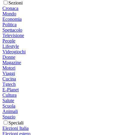
Sezioni
Cronaca
Mondo
Economia
Politica
Spettacolo
Televisione
People
Lifestyle
Videogiochi
Donne
Magazine
Motori
Viaggi
Cucina
Tgtech
E-Planet
Cultura
Salute
Scuola
Animali
Spazio
Speciali
Elezioni Italia
Elezioni estero