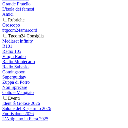
Grande Fratello
L'isola dei famosi
Amici
Rubriche
Oroscopo
#tgcom24amarcord
Tgcom24 Consiglia
Mediaset Infinity
R101
Radio 105
Virgin Radio
Radio Montecarlo
Radio Subasio
Comingsoon
Superguidatv
Zuppa di Porro
Non Sprecare
Cotto e Mangiato
Eventi
Identità Golose 2026
Salone del Risparmio 2026
Fuorisalone 2026
L'Artigiano in Fiera 2025