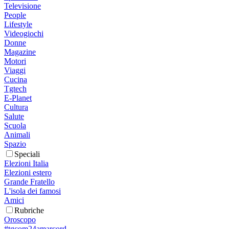
Televisione
People
Lifestyle
Videogiochi
Donne
Magazine
Motori
Viaggi
Cucina
Tgtech
E-Planet
Cultura
Salute
Scuola
Animali
Spazio
Speciali
Elezioni Italia
Elezioni estero
Grande Fratello
L'isola dei famosi
Amici
Rubriche
Oroscopo
#tgcom24amarcord