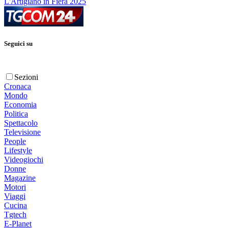
L'Artigiano in Fiera 2025
Seguici su
Sezioni
Cronaca
Mondo
Economia
Politica
Spettacolo
Televisione
People
Lifestyle
Videogiochi
Donne
Magazine
Motori
Viaggi
Cucina
Tgtech
E-Planet