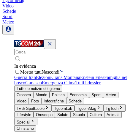
TgcomMag
Video
Schede
Sport
Meteo
In evidenza
Mostra tutti
Nascondi
Guerra Iran
Elezioni
Crans Montana
Epstein Files
Famiglia nel
bosco
Garlasco
Emergenza Clima
Tutti i dossier
Tutte le notizie del giorno
Cronaca
Mondo
Politica
Economia
Sport
Meteo
Video
Foto
Infografiche
Schede
Tv & Spettacolo
TgcomLab
TgcomMag
TgTech
Lifestyle
Oroscopo
Salute
Skuola
Cultura
Animali
Speciali
Chi siamo