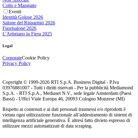
Cotto e Mangiato
Eventi
Identità Golose 2026
Salone del Risparmio 2026
Fuorisalone 2026
L'Artigiano in Fiera 2025
Legal
Corporate
Cookie Policy
Privacy Policy
Copyright © 1999-
2026
RTI S.p.A. Business Digital - P.Iva
03976881007 - Tutti i diritti riservati - Per la pubblicità Mediamond
S.p.A. - RTI S.p.A., Mediaset N.V., sede legale Amsterdam (Paesi
Bassi) - Uffici Viale Europa 46, 20093 Cologno Monzese (MI)
Rispetto ai contenuti e ai dati personali trasmessi e/o riprodotti è
vietata ogni utilizzazione funzionale all’addestramento di sistemi di
intelligenza artificiale generativa. È altresì fatto divieto espresso di
utilizzare mezzi automatizzati di data scraping.