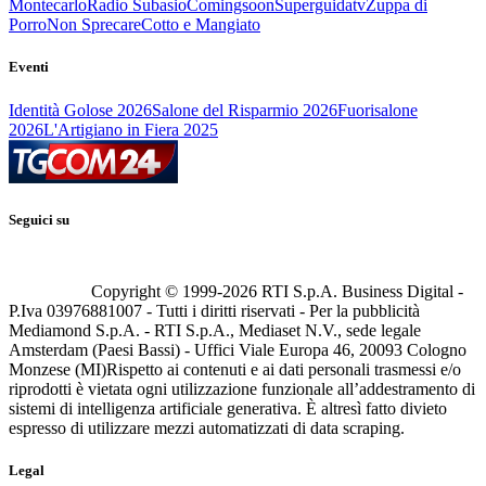
Montecarlo
Radio Subasio
Comingsoon
Superguidatv
Zuppa di
Porro
Non Sprecare
Cotto e Mangiato
Eventi
Identità Golose 2026
Salone del Risparmio 2026
Fuorisalone
2026
L'Artigiano in Fiera 2025
Seguici su
Copyright © 1999-
2026
RTI S.p.A. Business Digital -
P.Iva 03976881007 - Tutti i diritti riservati - Per la pubblicità
Mediamond S.p.A. - RTI S.p.A., Mediaset N.V., sede legale
Amsterdam (Paesi Bassi) - Uffici Viale Europa 46, 20093 Cologno
Monzese (MI)
Rispetto ai contenuti e ai dati personali trasmessi e/o
riprodotti è vietata ogni utilizzazione funzionale all’addestramento di
sistemi di intelligenza artificiale generativa. È altresì fatto divieto
espresso di utilizzare mezzi automatizzati di data scraping.
Legal