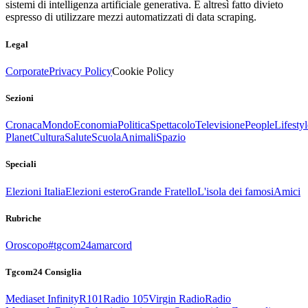
sistemi di intelligenza artificiale generativa. È altresì fatto divieto
espresso di utilizzare mezzi automatizzati di data scraping.
Legal
Corporate
Privacy Policy
Cookie Policy
Sezioni
Cronaca
Mondo
Economia
Politica
Spettacolo
Televisione
People
Lifestyl
Planet
Cultura
Salute
Scuola
Animali
Spazio
Speciali
Elezioni Italia
Elezioni estero
Grande Fratello
L'isola dei famosi
Amici
Rubriche
Oroscopo
#tgcom24amarcord
Tgcom24 Consiglia
Mediaset Infinity
R101
Radio 105
Virgin Radio
Radio