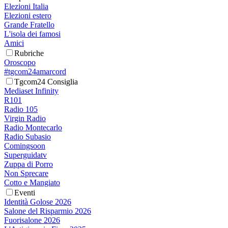
Elezioni Italia
Elezioni estero
Grande Fratello
L'isola dei famosi
Amici
Rubriche
Oroscopo
#tgcom24amarcord
Tgcom24 Consiglia
Mediaset Infinity
R101
Radio 105
Virgin Radio
Radio Montecarlo
Radio Subasio
Comingsoon
Superguidatv
Zuppa di Porro
Non Sprecare
Cotto e Mangiato
Eventi
Identità Golose 2026
Salone del Risparmio 2026
Fuorisalone 2026