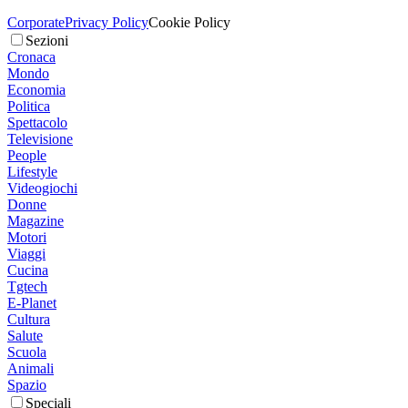
Corporate
Privacy Policy
Cookie Policy
Sezioni
Cronaca
Mondo
Economia
Politica
Spettacolo
Televisione
People
Lifestyle
Videogiochi
Donne
Magazine
Motori
Viaggi
Cucina
Tgtech
E-Planet
Cultura
Salute
Scuola
Animali
Spazio
Speciali