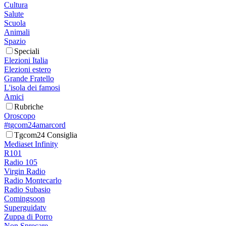
Cultura
Salute
Scuola
Animali
Spazio
Speciali
Elezioni Italia
Elezioni estero
Grande Fratello
L'isola dei famosi
Amici
Rubriche
Oroscopo
#tgcom24amarcord
Tgcom24 Consiglia
Mediaset Infinity
R101
Radio 105
Virgin Radio
Radio Montecarlo
Radio Subasio
Comingsoon
Superguidatv
Zuppa di Porro
Non Sprecare