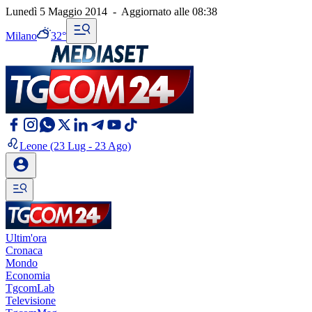
Lunedì 5 Maggio 2014
-
Aggiornato alle
08:38
Milano
32°
Leone
(23 Lug - 23 Ago)
Ultim'ora
Cronaca
Mondo
Economia
TgcomLab
Televisione