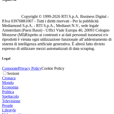
Copyright © 1999-
2026
RTI S.p.A. Business Digital -
P.Iva 03976881007 - Tutti i diritti riservati - Per la pubblicità
Mediamond S.p.A. - RTI S.p.A., Mediaset N.V., sede legale
Amsterdam (Paesi Bassi) - Uffici Viale Europa 46, 20093 Cologno
Monzese (MI)
Rispetto ai contenuti e ai dati personali trasmessi e/o
riprodotti è vietata ogni utilizzazione funzionale all’addestramento di
sistemi di intelligenza artificiale generativa. È altresì fatto divieto
espresso di utilizzare mezzi automatizzati di data scraping.
Legal
Corporate
Privacy Policy
Cookie Policy
Sezioni
Cronaca
Mondo
Economia
Politica
Spettacolo
Televisione
People
Lifestyle