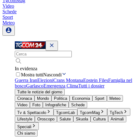
TgcomMag
Video
Schede
Sport
Meteo
In evidenza
Mostra tutti
Nascondi
Guerra Iran
Elezioni
Crans Montana
Epstein Files
Famiglia nel
bosco
Garlasco
Emergenza Clima
Tutti i dossier
Tutte le notizie del giorno
Cronaca
Mondo
Politica
Economia
Sport
Meteo
Video
Foto
Infografiche
Schede
Tv & Spettacolo
TgcomLab
TgcomMag
TgTech
Lifestyle
Oroscopo
Salute
Skuola
Cultura
Animali
Speciali
Chi siamo