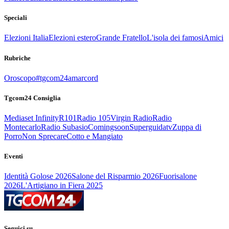
Speciali
Elezioni Italia
Elezioni estero
Grande Fratello
L'isola dei famosi
Amici
Rubriche
Oroscopo
#tgcom24amarcord
Tgcom24 Consiglia
Mediaset Infinity
R101
Radio 105
Virgin Radio
Radio
Montecarlo
Radio Subasio
Comingsoon
Superguidatv
Zuppa di
Porro
Non Sprecare
Cotto e Mangiato
Eventi
Identità Golose 2026
Salone del Risparmio 2026
Fuorisalone
2026
L'Artigiano in Fiera 2025
Seguici su