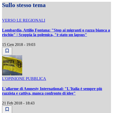
Sullo stesso tema
VERSO LE REGIONALI
Lombardia, Attilio Fontana: "Stop ai migranti o razza bianca a
rischio" | Scoppia la polemica, "è stato un lapsus"
15 Gen 2018 - 19:03
L'OPINIONE PUBBLICA
L'allarme di Amnesty International: "L'Italia è sempre più
razzista e cattiva, manca confronto di idee"
21 Feb 2018 - 18:43