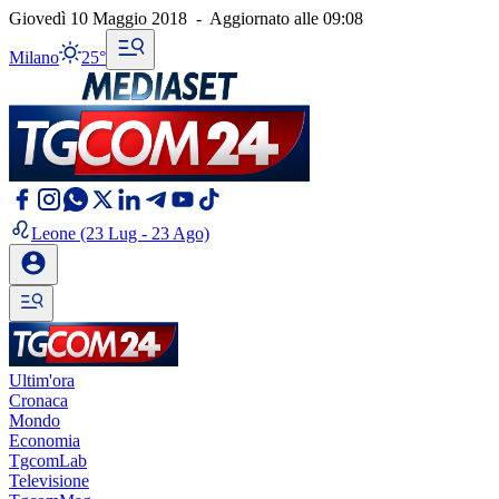
Giovedì 10 Maggio 2018
-
Aggiornato alle
09:08
Milano
25°
Leone
(23 Lug - 23 Ago)
Ultim'ora
Cronaca
Mondo
Economia
TgcomLab
Televisione