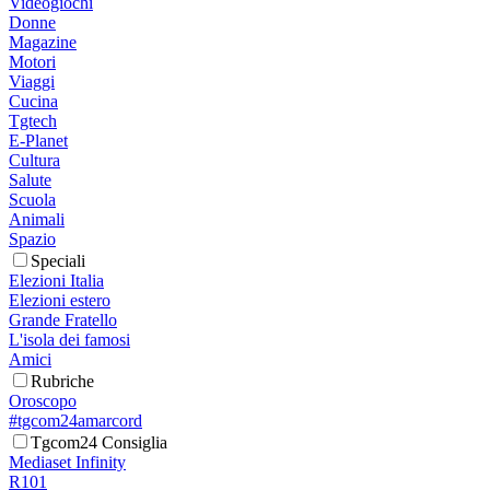
Videogiochi
Donne
Magazine
Motori
Viaggi
Cucina
Tgtech
E-Planet
Cultura
Salute
Scuola
Animali
Spazio
Speciali
Elezioni Italia
Elezioni estero
Grande Fratello
L'isola dei famosi
Amici
Rubriche
Oroscopo
#tgcom24amarcord
Tgcom24 Consiglia
Mediaset Infinity
R101