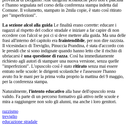
e l'hanno segnalata nel corso della conferenza stampa indetta dal
Comune. Il volumetto, stampato in 2mila copie, è stato così ritirato
per "imperfezioni".
La sezione alcol alla guida
Le finalità erano corrette: educare i
ragazzi al rispetto del codice stradale e iniziare a far capire di non
eccedere con l'alcol se poi ci si deve mettere alla guida. Ma una delle
frasi all'interno del capitolo era
fraintendibile
, per non dire razzista.
Il vicesindaco di Treviglio, Pinuccia Prandina, è stata d'accordo con
le presidi che si sono indignate quando hanno letto che il rischio di
ubriacarsi è
una questione di razza
. Così ha immediatamente
richiesto agli autori di stampare una nuova versione, senza quelle
"imperfezioni". L'opuscolo così è stato
ritirato
senza mai essere
entrato nelle scuole: le dirigenti scolastiche e l'assessore l'hanno
avuto fra le mani per la prima volta proprio la mattina del 9 maggio,
per la conferenza stampa.
Naturalmente,
l'intento educativo
alla base dell'opuscolo resta
valido. Fa parte di un percorso formativo già attivo nelle scuole e
mira a raggiungere non solo gli alunni, ma anche i loro genitori.
razzismo
treviglio
educazione stradale