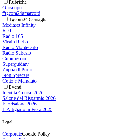
Rubriche
Oroscopo
#tgcom24amarcord
Tgcom24 Consiglia
Mediaset Infinity
R101
Radio 105
Virgin Radio
Radio Montecarlo
Radio Subasio
Comingsoon
Superguidatv
Zuppa di Porro
Non Sprecare
Cotto e Mangiato
Eventi
Identità Golose 2026
Salone del Risparmio 2026
Fuorisalone 2026
L'Artigiano in Fiera 2025
Legal
Corporate
Cookie Policy