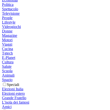
Economia
Politica
Spettacolo
Televisione
People
Lifestyle
Videogiochi
Donne
Magazine
Motori
Viaggi
Cucina
Tgtech
E-Planet
Cultura
Salute
Scuola
Animali
Spazio
Speciali
Elezioni Italia
Elezioni estero
Grande Fratello
L'isola dei famosi
Amici