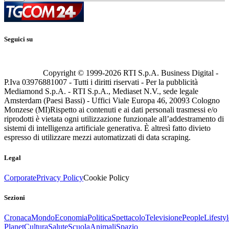
Seguici su
Copyright © 1999-
2026
RTI S.p.A. Business Digital -
P.Iva 03976881007 - Tutti i diritti riservati - Per la pubblicità
Mediamond S.p.A. - RTI S.p.A., Mediaset N.V., sede legale
Amsterdam (Paesi Bassi) - Uffici Viale Europa 46, 20093 Cologno
Monzese (MI)
Rispetto ai contenuti e ai dati personali trasmessi e/o
riprodotti è vietata ogni utilizzazione funzionale all’addestramento di
sistemi di intelligenza artificiale generativa. È altresì fatto divieto
espresso di utilizzare mezzi automatizzati di data scraping.
Legal
Corporate
Privacy Policy
Cookie Policy
Sezioni
Cronaca
Mondo
Economia
Politica
Spettacolo
Televisione
People
Lifestyl
Planet
Cultura
Salute
Scuola
Animali
Spazio