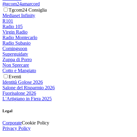
#tgcom24amarcord
Tgcom24 Consiglia
Mediaset Infinity
R101
Radio 105
Virgin Radio
Radio Montecarlo
Radio Subasio
Comingsoon
Superguidatv
Zuppa di Porro
Non Sprecare
Cotto e Mangiato
Eventi
Identità Golose 2026
Salone del Risparmio 2026
Fuorisalone 2026
L'Artigiano in Fiera 2025
Legal
Corporate
Cookie Policy
Privacy Policy