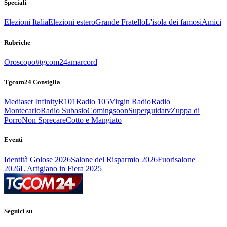
Speciali
Elezioni Italia
Elezioni estero
Grande Fratello
L'isola dei famosi
Amici
Rubriche
Oroscopo
#tgcom24amarcord
Tgcom24 Consiglia
Mediaset Infinity
R101
Radio 105
Virgin Radio
Radio
Montecarlo
Radio Subasio
Comingsoon
Superguidatv
Zuppa di
Porro
Non Sprecare
Cotto e Mangiato
Eventi
Identità Golose 2026
Salone del Risparmio 2026
Fuorisalone
2026
L'Artigiano in Fiera 2025
Seguici su