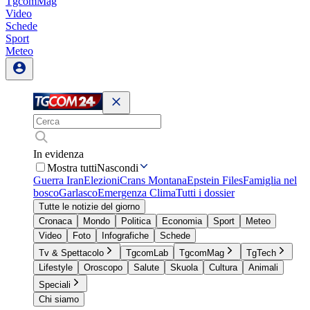
TgcomMag
Video
Schede
Sport
Meteo
In evidenza
Mostra tutti
Nascondi
Guerra Iran
Elezioni
Crans Montana
Epstein Files
Famiglia nel
bosco
Garlasco
Emergenza Clima
Tutti i dossier
Tutte le notizie del giorno
Cronaca
Mondo
Politica
Economia
Sport
Meteo
Video
Foto
Infografiche
Schede
Tv & Spettacolo
TgcomLab
TgcomMag
TgTech
Lifestyle
Oroscopo
Salute
Skuola
Cultura
Animali
Speciali
Chi siamo