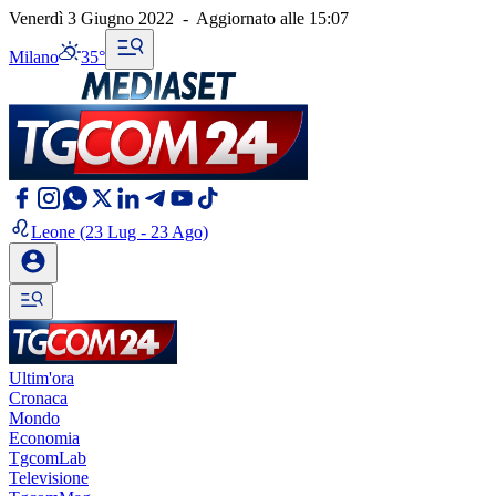
Venerdì 3 Giugno 2022
-
Aggiornato alle
15:07
Milano
35°
Leone
(23 Lug - 23 Ago)
Ultim'ora
Cronaca
Mondo
Economia
TgcomLab
Televisione