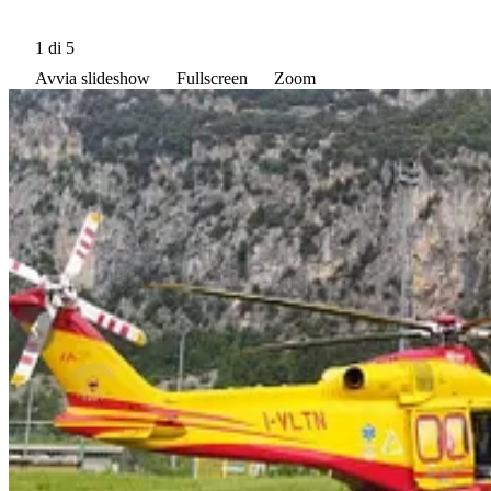
1
di 5
Avvia slideshow
Fullscreen
Zoom