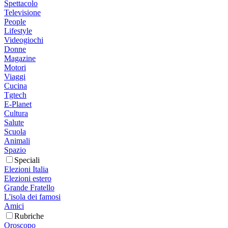
Spettacolo
Televisione
People
Lifestyle
Videogiochi
Donne
Magazine
Motori
Viaggi
Cucina
Tgtech
E-Planet
Cultura
Salute
Scuola
Animali
Spazio
Speciali
Elezioni Italia
Elezioni estero
Grande Fratello
L'isola dei famosi
Amici
Rubriche
Oroscopo