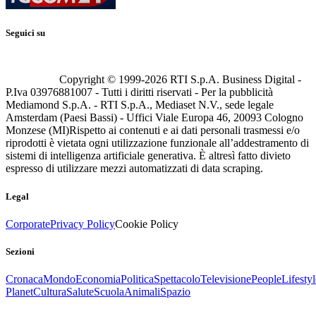
Seguici su
Copyright © 1999-
2026
RTI S.p.A. Business Digital -
P.Iva 03976881007 - Tutti i diritti riservati - Per la pubblicità
Mediamond S.p.A. - RTI S.p.A., Mediaset N.V., sede legale
Amsterdam (Paesi Bassi) - Uffici Viale Europa 46, 20093 Cologno
Monzese (MI)
Rispetto ai contenuti e ai dati personali trasmessi e/o
riprodotti è vietata ogni utilizzazione funzionale all’addestramento di
sistemi di intelligenza artificiale generativa. È altresì fatto divieto
espresso di utilizzare mezzi automatizzati di data scraping.
Legal
Corporate
Privacy Policy
Cookie Policy
Sezioni
Cronaca
Mondo
Economia
Politica
Spettacolo
Televisione
People
Lifestyl
Planet
Cultura
Salute
Scuola
Animali
Spazio