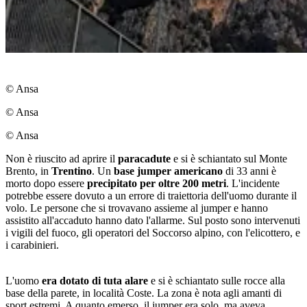
© Ansa
© Ansa
© Ansa
Non è riuscito ad aprire il
paracadute
e si è schiantato sul Monte
Brento, in
Trentino
. Un
base jumper americano
di 33 anni è
morto dopo essere
precipitato per oltre 200 metri
. L'incidente
potrebbe essere dovuto a un errore di traiettoria dell'uomo durante il
volo. Le persone che si trovavano assieme al jumper e hanno
assistito all'accaduto hanno dato l'allarme. Sul posto sono intervenuti
i vigili del fuoco, gli operatori del Soccorso alpino, con l'elicottero, e
i carabinieri.
L'uomo
era dotato di tuta alare
e si è schiantato sulle rocce alla
base della parete, in località Coste. La zona è nota agli amanti di
sport estremi. A quanto emerso, il jumper era solo, ma aveva