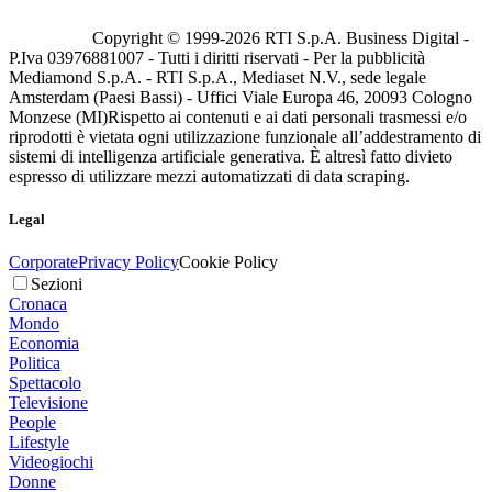
Copyright © 1999-
2026
RTI S.p.A. Business Digital -
P.Iva 03976881007 - Tutti i diritti riservati - Per la pubblicità
Mediamond S.p.A. - RTI S.p.A., Mediaset N.V., sede legale
Amsterdam (Paesi Bassi) - Uffici Viale Europa 46, 20093 Cologno
Monzese (MI)
Rispetto ai contenuti e ai dati personali trasmessi e/o
riprodotti è vietata ogni utilizzazione funzionale all’addestramento di
sistemi di intelligenza artificiale generativa. È altresì fatto divieto
espresso di utilizzare mezzi automatizzati di data scraping.
Legal
Corporate
Privacy Policy
Cookie Policy
Sezioni
Cronaca
Mondo
Economia
Politica
Spettacolo
Televisione
People
Lifestyle
Videogiochi
Donne