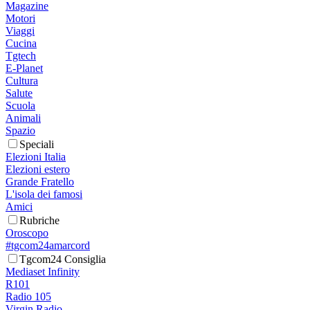
Magazine
Motori
Viaggi
Cucina
Tgtech
E-Planet
Cultura
Salute
Scuola
Animali
Spazio
Speciali
Elezioni Italia
Elezioni estero
Grande Fratello
L'isola dei famosi
Amici
Rubriche
Oroscopo
#tgcom24amarcord
Tgcom24 Consiglia
Mediaset Infinity
R101
Radio 105
Virgin Radio