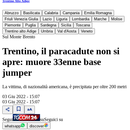
Trentino Alto Adige
Abruzzo
Basilicata
Calabria
Campania
Emilia Romagna
Friuli Venezia Giulia
Lazio
Liguria
Lombardia
Marche
Molise
Piemonte
Puglia
Sardegna
Sicilia
Toscana
Trentino alto Adige
Umbria
Val d'Aosta
Veneto
Sul Monte Brento
Trentino, il paracadute non si
apre: muore 33enne base
jumper
La vittima, di nazionalità americana, è precipitata per oltre 200 metri
03 Giu 2022 - 15:07
03 Giu 2022 - 15:07
Segui
su
Seguici su
whatsapp
discover