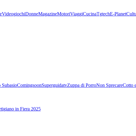
e
Videogiochi
Donne
Magazine
Motori
Viaggi
Cucina
Tgtech
E-Planet
Cult
 Subasio
Comingsoon
Superguidatv
Zuppa di Porro
Non Sprecare
Cotto 
tigiano in Fiera 2025