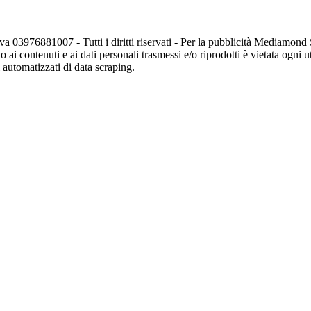
va 03976881007 - Tutti i diritti riservati - Per la pubblicità Mediamon
o ai contenuti e ai dati personali trasmessi e/o riprodotti è vietata ogni 
zi automatizzati di data scraping.