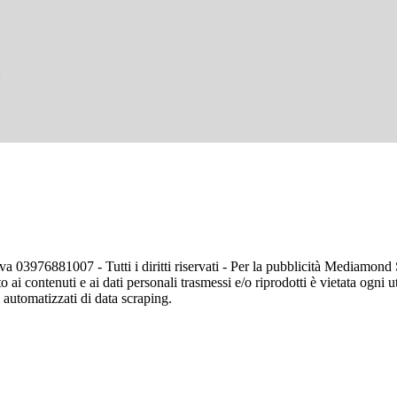
va 03976881007 - Tutti i diritti riservati - Per la pubblicità Mediamon
o ai contenuti e ai dati personali trasmessi e/o riprodotti è vietata ogni 
zi automatizzati di data scraping.