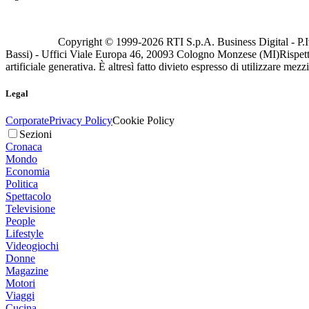
Copyright © 1999-
2026
RTI S.p.A. Business Digital - P.I
Bassi) - Uffici Viale Europa 46, 20093 Cologno Monzese (MI)
Rispett
artificiale generativa. È altresì fatto divieto espresso di utilizzare mez
Legal
Corporate
Privacy Policy
Cookie Policy
Sezioni
Cronaca
Mondo
Economia
Politica
Spettacolo
Televisione
People
Lifestyle
Videogiochi
Donne
Magazine
Motori
Viaggi
Cucina