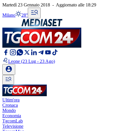
Martedì 23 Gennaio 2018
-
Aggiornato alle
18:29
Milano
28°
Leone
(23 Lug - 23 Ago)
Ultim'ora
Cronaca
Mondo
Economia
TgcomLab
Televisione