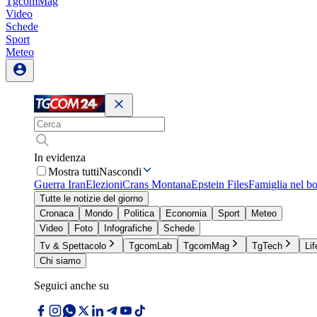
TgcomMag
Video
Schede
Sport
Meteo
In evidenza
Mostra tutti
Nascondi
Guerra Iran
Elezioni
Crans Montana
Epstein Files
Famiglia nel b
Tutte le notizie del giorno
Cronaca
Mondo
Politica
Economia
Sport
Meteo
Video
Foto
Infografiche
Schede
Tv & Spettacolo
TgcomLab
TgcomMag
TgTech
Lif
Chi siamo
Seguici anche su