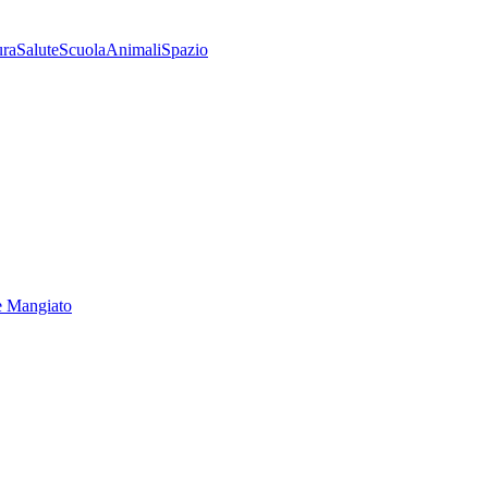
ura
Salute
Scuola
Animali
Spazio
e Mangiato