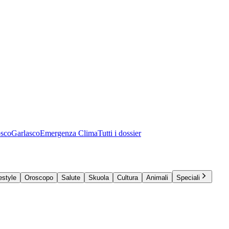
osco
Garlasco
Emergenza Clima
Tutti i dossier
estyle
Oroscopo
Salute
Skuola
Cultura
Animali
Speciali