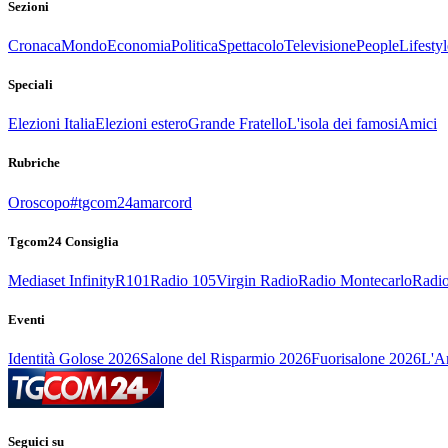
Sezioni
Cronaca
Mondo
Economia
Politica
Spettacolo
Televisione
People
Lifestyl
Speciali
Elezioni Italia
Elezioni estero
Grande Fratello
L'isola dei famosi
Amici
Rubriche
Oroscopo
#tgcom24amarcord
Tgcom24 Consiglia
Mediaset Infinity
R101
Radio 105
Virgin Radio
Radio Montecarlo
Radio
Eventi
Identità Golose 2026
Salone del Risparmio 2026
Fuorisalone 2026
L'Ar
Seguici su