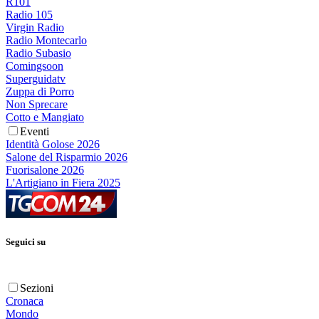
R101
Radio 105
Virgin Radio
Radio Montecarlo
Radio Subasio
Comingsoon
Superguidatv
Zuppa di Porro
Non Sprecare
Cotto e Mangiato
Eventi
Identità Golose 2026
Salone del Risparmio 2026
Fuorisalone 2026
L'Artigiano in Fiera 2025
Seguici su
Sezioni
Cronaca
Mondo