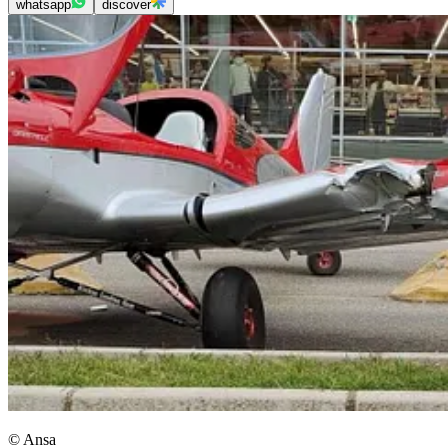
whatsapp
discover
© Ansa