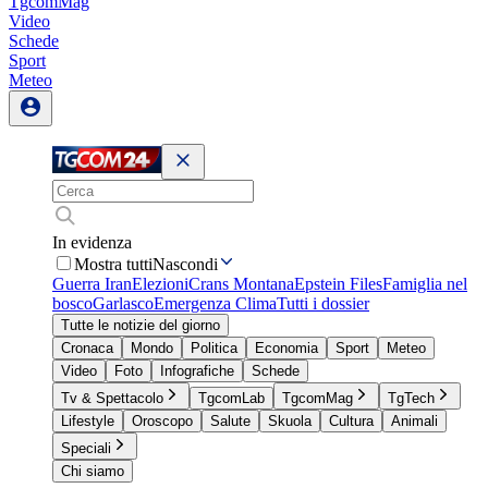
TgcomMag
Video
Schede
Sport
Meteo
In evidenza
Mostra tutti
Nascondi
Guerra Iran
Elezioni
Crans Montana
Epstein Files
Famiglia nel
bosco
Garlasco
Emergenza Clima
Tutti i dossier
Tutte le notizie del giorno
Cronaca
Mondo
Politica
Economia
Sport
Meteo
Video
Foto
Infografiche
Schede
Tv & Spettacolo
TgcomLab
TgcomMag
TgTech
Lifestyle
Oroscopo
Salute
Skuola
Cultura
Animali
Speciali
Chi siamo