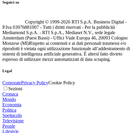
Seguici su
Copyright © 1999-
2026
RTI S.p.A. Business Digital -
P.Iva 03976881007 - Tutti i diritti riservati - Per la pubblicità
Mediamond S.p.A. - RTI S.p.A., Mediaset N.V., sede legale
Amsterdam (Paesi Bassi) - Uffici Viale Europa 46, 20093 Cologno
Monzese (MI)
Rispetto ai contenuti e ai dati personali trasmessi e/o
riprodotti è vietata ogni utilizzazione funzionale all’addestramento di
sistemi di intelligenza artificiale generativa. È altresì fatto divieto
espresso di utilizzare mezzi automatizzati di data scraping.
Legal
Corporate
Privacy Policy
Cookie Policy
Sezioni
Cronaca
Mondo
Economia
Politica
Spettacolo
Televisione
People
Lifestyle