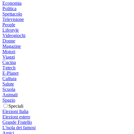
Economia
Politica
Spettacolo
Televisione
People
Lifestyle
Videogiochi
Donne
Magazine
Motori
Viaggi
Cucina
Tgtech
E-Planet
Cultura
Salute
Scuola
Animali
Spazio
Speciali
Elezioni Italia
Elezioni estero
Grande Fratello
L'isola dei famosi
Amici