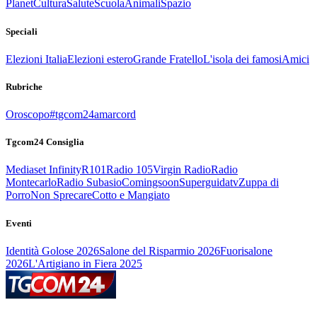
Planet
Cultura
Salute
Scuola
Animali
Spazio
Speciali
Elezioni Italia
Elezioni estero
Grande Fratello
L'isola dei famosi
Amici
Rubriche
Oroscopo
#tgcom24amarcord
Tgcom24 Consiglia
Mediaset Infinity
R101
Radio 105
Virgin Radio
Radio
Montecarlo
Radio Subasio
Comingsoon
Superguidatv
Zuppa di
Porro
Non Sprecare
Cotto e Mangiato
Eventi
Identità Golose 2026
Salone del Risparmio 2026
Fuorisalone
2026
L'Artigiano in Fiera 2025