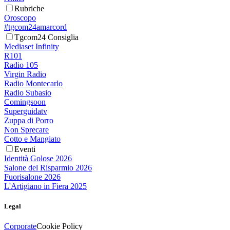
Rubriche
Oroscopo
#tgcom24amarcord
Tgcom24 Consiglia
Mediaset Infinity
R101
Radio 105
Virgin Radio
Radio Montecarlo
Radio Subasio
Comingsoon
Superguidatv
Zuppa di Porro
Non Sprecare
Cotto e Mangiato
Eventi
Identità Golose 2026
Salone del Risparmio 2026
Fuorisalone 2026
L'Artigiano in Fiera 2025
Legal
Corporate
Cookie Policy