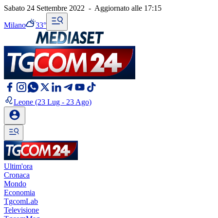
Sabato 24 Settembre 2022
-
Aggiornato alle
17:15
Milano
33°
Leone
(23 Lug - 23 Ago)
Ultim'ora
Cronaca
Mondo
Economia
TgcomLab
Televisione