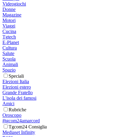
Videogiochi
Donne
Magazine
Motori
Viaggi
Cucina
Tgtech
E-Planet
Cultura
Salute
Scuola
Animali
Spazio
Speciali
Elezioni Italia
Elezioni estero
Grande Fratello
L'isola dei famosi
Amici
Rubriche
Oroscopo
#tgcom24amarcord
Tgcom24 Consiglia
Mediaset Infinity