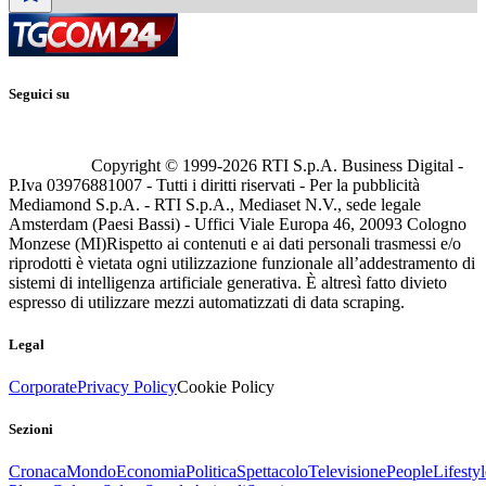
Seguici su
Copyright © 1999-
2026
RTI S.p.A. Business Digital -
P.Iva 03976881007 - Tutti i diritti riservati - Per la pubblicità
Mediamond S.p.A. - RTI S.p.A., Mediaset N.V., sede legale
Amsterdam (Paesi Bassi) - Uffici Viale Europa 46, 20093 Cologno
Monzese (MI)
Rispetto ai contenuti e ai dati personali trasmessi e/o
riprodotti è vietata ogni utilizzazione funzionale all’addestramento di
sistemi di intelligenza artificiale generativa. È altresì fatto divieto
espresso di utilizzare mezzi automatizzati di data scraping.
Legal
Corporate
Privacy Policy
Cookie Policy
Sezioni
Cronaca
Mondo
Economia
Politica
Spettacolo
Televisione
People
Lifestyl